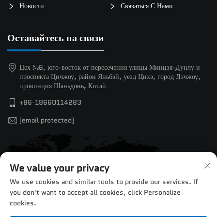
Новости
Связаться С Нами
Оставайтесь на связи
Цех №6, юго-восток от пересечения улицы Минцзя-Дунлу и
проспекта Цичжоу, район Яньбэй, уезд Цихэ, город Дэчжоу,
провинция Шаньдонь, Китай
+86-18660114283
[email protected]
We value your privacy
We use cookies and similar tools to provide our services. If
you don't want to accept all cookies, click Personalize
cookies.