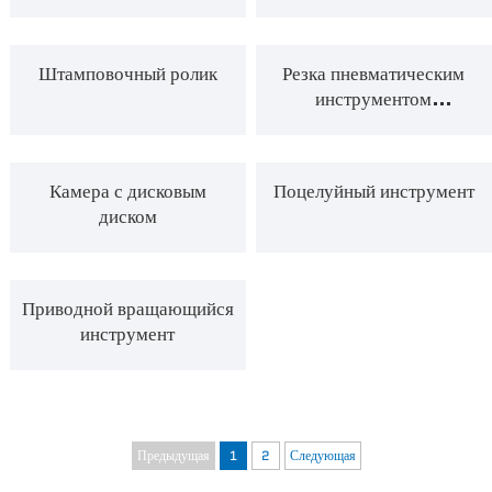
шерсти
Новости
Штамповочный ролик
Резка пневматическим
инструментом
Связаться С Нами
многослойной ткани
Камера с дисковым
Поцелуйный инструмент
диском
Приводной вращающийся
инструмент
Предыдущая
1
2
Следующая