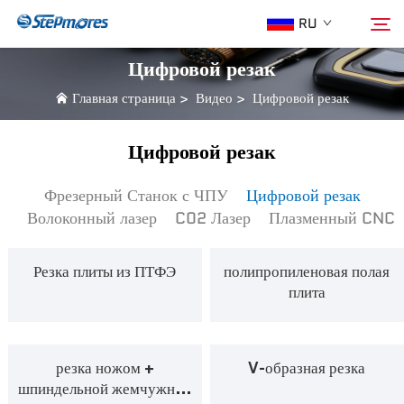
RU
Цифровой резак
Главная страница
>
Видео
>
Цифровой резак
Главная страница
Поиск
Цифровой резак
О нас
Фрезерный Станок с ЧПУ
Цифровой резак
Волоконный лазер
C02 Лазер
Плазменный CNC
Продукция
Резка плиты из ПТФЭ
полипропиленовая полая
Гид
плита
Покупка
резка ножом +
V-образная резка
Видео
шпиндельной жемчужной