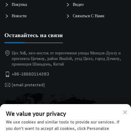
Покупка
Видео
Новости
Связаться С Нами
Оставайтесь на связи
Цех №6, юго-восток от пересечения улицы Минцзя-Дунлу и
проспекта Цичжоу, район Яньбэй, уезд Цихэ, город Дэчжоу,
провинция Шаньдонь, Китай
+86-18660114283
[email protected]
We value your privacy
We use cookies and similar tools to provide our services. If
you don't want to accept all cookies, click Personalize