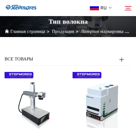
RU
Тип волокна
Главная страница
>
Продукция
>
Лазерная маркировка
>
Ти
Главная страница
Поиск
О нас
ВСЕ ТОВАРЫ
Продукция
Гид
Покупка
Видео