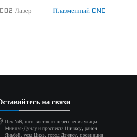
C02 Лазер
Плазменный CNC
Оставайтесь на связи
Цех №6, юго-восток от пересечения улицы
Минцзя-Дунлу и проспекта Цичжоу, район
Яньбэй, уезд Цихэ, город Дэчжоу, провинция