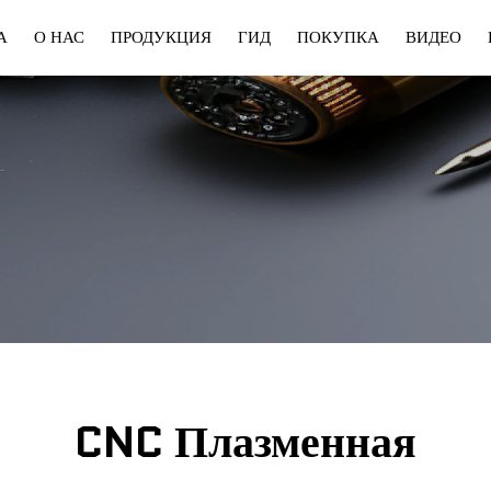
А
О НАС
ПРОДУКЦИЯ
ГИД
ПОКУПКА
ВИДЕО
а
Цифровой
Доставка
Волоконный
Обучение
Резак
Лазер
CNC Плазменная