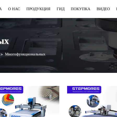
А
О НАС
ПРОДУКЦИЯ
ГИД
ПОКУПКА
ВИДЕО
а
Цифровой
Доставка
Волоконный
Обучение
Резак
Лазер
ых
>
Многофункциональных