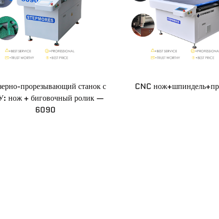
зерно-прорезывающий станок с
CNC нож+шпиндель+пр
: нож + биговочный ролик —
6090