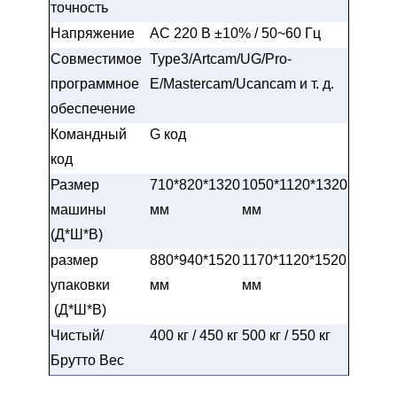
точность
Напряжение
AC 220 В ±10% / 50~60 Гц
Совместимое
Type3/Artcam/UG/Pro-
программное
E/Mastercam/Ucancam и т. д.
обеспечение
Командный
G код
код
Размер
710*820*1320
1050*1120*1320
машины
мм
мм
(Д*Ш*В)
размер
880*940*1520
1170*1120*1520
упаковки
мм
мм
(Д*Ш*В)
Чистый/
400 кг / 450 кг
500 кг / 550 кг
Брутто Вес