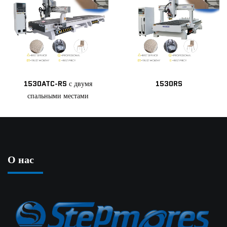
1530ATC-RS с двумя
1530RS
спальными местами
О нас