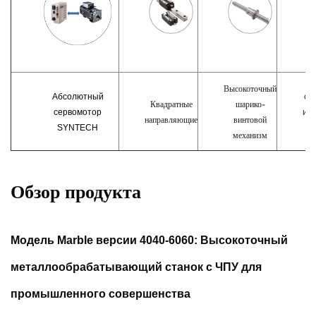
Высокоточный
Абсолютный
ох
Квадратные
шарико-
сервомотор
ин
направляющие
винтовой
SYNTECH
с
механизм
ж
Обзор продукта
Модель Marble версии 4040-6060: Высокоточный
металлообрабатывающий станок с ЧПУ для
промышленного совершенства