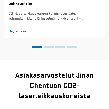
leikkausteho
CO₂-laserleikkauskoneen toimintaperiaate:
ydinmekaniikka ja järjestelmän arkkitehtuuri –
kaasupurkauksen fysiikka ja 10,6 µm aallonpituuden
tuottaminen CO₂-laserleikkauskoneet tuottavat säteensä
Näytä lisää
kaasupurkauksen periaatteella. Kun sähkö virtaa tiukasti
suljetun ...
Asiakasarvostelut Jinan
Chentuon CO2-
laserleikkauskoneista