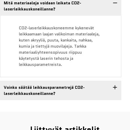
Mitä materiaaleja voidaan leikata CO2-
laserleikkauskoneillanne?
CO2-laserleikkauskoneemme kykenevät
leikkaamaan laajan valikoiman materiaaleja,
kuten akryyliä, puuta, kankaita, nahkaa,
kumia ja tiettyjä muovilajeja. Tarkka
materiaaliyhteensopivuus riippuu
käytetystä laserin tehosta ja
leikkausparametreista.
Voinko säätää leikkausparametrejä CO2-
laserleikkauskoneillanne?
Liittyvät artikkelit