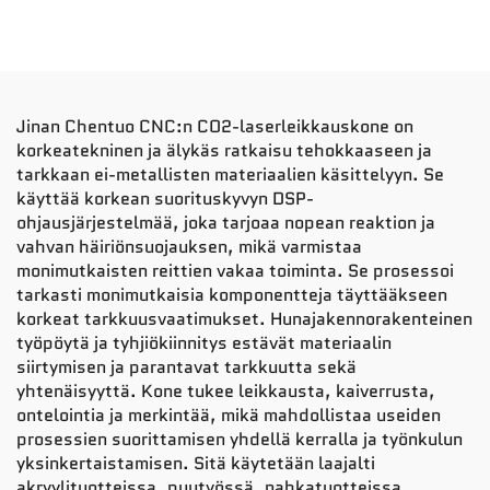
Jinan Chentuo CNC:n CO2-laserleikkauskone on
korkeatekninen ja älykäs ratkaisu tehokkaaseen ja
tarkkaan ei-metallisten materiaalien käsittelyyn. Se
käyttää korkean suorituskyvyn DSP-
ohjausjärjestelmää, joka tarjoaa nopean reaktion ja
vahvan häiriönsuojauksen, mikä varmistaa
monimutkaisten reittien vakaa toiminta. Se prosessoi
tarkasti monimutkaisia komponentteja täyttääkseen
korkeat tarkkuusvaatimukset. Hunajakennorakenteinen
työpöytä ja tyhjiökiinnitys estävät materiaalin
siirtymisen ja parantavat tarkkuutta sekä
yhtenäisyyttä. Kone tukee leikkausta, kaiverrusta,
ontelointia ja merkintää, mikä mahdollistaa useiden
prosessien suorittamisen yhdellä kerralla ja työnkulun
yksinkertaistamisen. Sitä käytetään laajalti
akryylituotteissa, puutyössä, nahkatuotteissa,