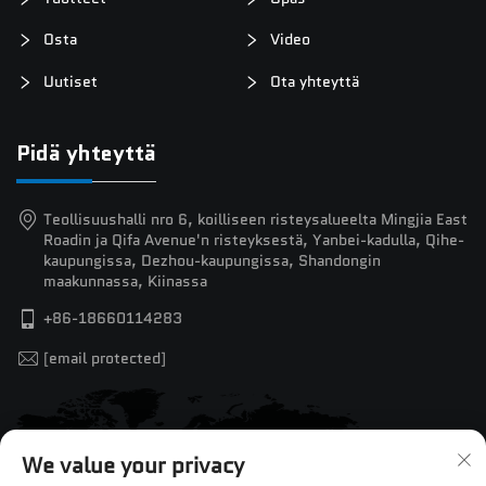
Osta
Video
Uutiset
Ota yhteyttä
Pidä yhteyttä
Teollisuushalli nro 6, koilliseen risteysalueelta Mingjia East
Roadin ja Qifa Avenue'n risteyksestä, Yanbei-kadulla, Qihe-
kaupungissa, Dezhou-kaupungissa, Shandongin
maakunnassa, Kiinassa
+86-18660114283
[email protected]
We value your privacy