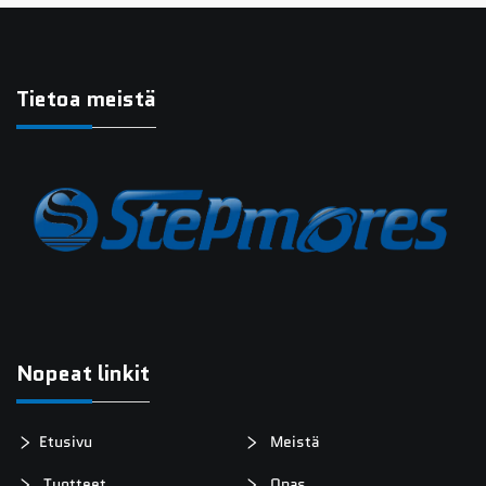
Tietoa meistä
Nopeat linkit
Etusivu
Meistä
Tuotteet
Opas