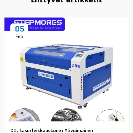
05
Feb
CO₂-laserleikkauskone: Ylivoimainen