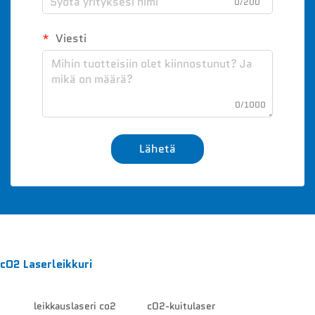
0/200
Viesti
0/1000
Lähetä
cO2 Laserleikkuri
leikkauslaseri co2
cO2-kuitulaser