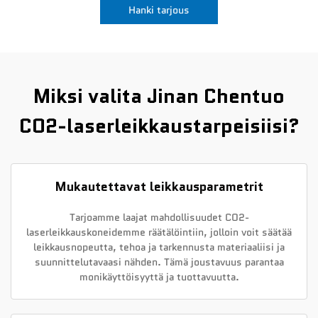
Hanki tarjous
Uutiset
Ota yhteyttä
Miksi valita Jinan Chentuo
CO2-laserleikkaustarpeisiisi?
Mukautettavat leikkausparametrit
Tarjoamme laajat mahdollisuudet CO2-
laserleikkauskoneidemme räätälöintiin, jolloin voit säätää
leikkausnopeutta, tehoa ja tarkennusta materiaaliisi ja
suunnittelutavaasi nähden. Tämä joustavuus parantaa
monikäyttöisyyttä ja tuottavuutta.