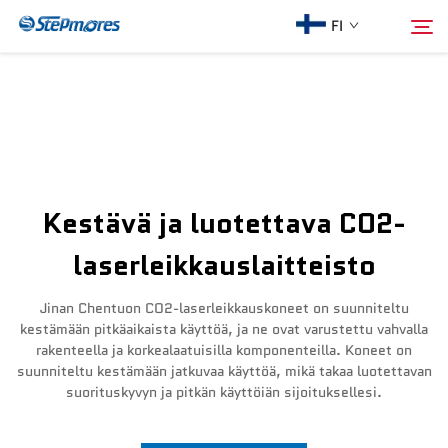
FI
Etusivu
Hae
Meistä
Kestävä ja luotettava CO2-
Tuotteet
laserleikkauslaitteisto
Opas
Jinan Chentuon CO2-laserleikkauskoneet on suunniteltu
kestämään pitkäaikaista käyttöä, ja ne ovat varustettu vahvalla
rakenteella ja korkealaatuisilla komponenteilla. Koneet on
Osta
suunniteltu kestämään jatkuvaa käyttöä, mikä takaa luotettavan
suorituskyvyn ja pitkän käyttöiän sijoituksellesi.
Video