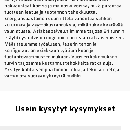
pakkauslaatikoissa ja mainoskilvoissa, mikä parantaa
tuotteen laatua ja tuotannon tehokkuutta.
Energiansäästöinen suunnittelu vähentää sähkön
kulutusta ja käyttökustannuksia, mikä tukee kestävää
valmistusta. Asiakaspalvelutiimimme tarjoaa 24 tunnin
etäyhteyspalvelun ongelmien nopeaan ratkaisemiseen.
Määrittelemme työalueen, laserin tehon ja
konfiguraation asiakkaan työtilan koon ja
tuotantovaatimusten mukaan. Vuosien kokemuksen
turvin tarjoamme kustannustehokkaita ratkaisuja.
Yksityiskohtaisempaa hinnoittelua ja teknisiä tietoja
varten ota suoraan yhteyttä meihin.
Usein kysytyt kysymykset