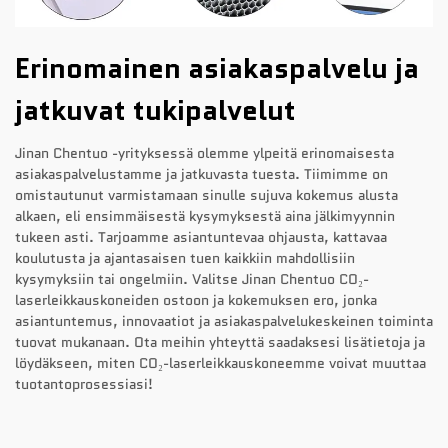
Erinomainen asiakaspalvelu ja
jatkuvat tukipalvelut
Jinan Chentuo -yrityksessä olemme ylpeitä erinomaisesta
asiakaspalvelustamme ja jatkuvasta tuesta. Tiimimme on
omistautunut varmistamaan sinulle sujuva kokemus alusta
alkaen, eli ensimmäisestä kysymyksestä aina jälkimyynnin
tukeen asti. Tarjoamme asiantuntevaa ohjausta, kattavaa
koulutusta ja ajantasaisen tuen kaikkiin mahdollisiin
kysymyksiin tai ongelmiin. Valitse Jinan Chentuo CO₂-
laserleikkauskoneiden ostoon ja kokemuksen ero, jonka
asiantuntemus, innovaatiot ja asiakaspalvelukeskeinen toiminta
tuovat mukanaan. Ota meihin yhteyttä saadaksesi lisätietoja ja
löydäkseen, miten CO₂-laserleikkauskoneemme voivat muuttaa
tuotantoprosessiasi!