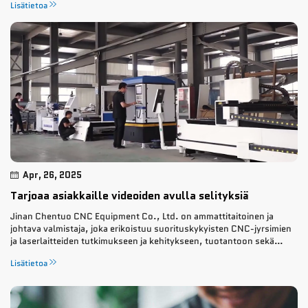
Lisätietoa
korkealuokkaisista CNC-reitittimistään, l...
Apr, 26, 2025
Tarjoaa asiakkaille videoiden avulla selityksiä
Jinan Chentuo CNC Equipment Co., Ltd. on ammattitaitoinen ja
johtava valmistaja, joka erikoistuu suorituskykyisten CNC-jyrsimien
ja laserlaitteiden tutkimukseen ja kehitykseen, tuotantoon sekä
myyntiin. Yrityksellä on vuosien kokemus kaiverrus- ja
Lisätietoa
valmistustekniikan alalta...