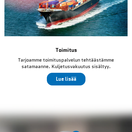
Toimitus
Tarjoamme toimituspalvelun tehtäästämme
satamaanne. Kuljetusvakuutus sisältyy.
Lue lisää