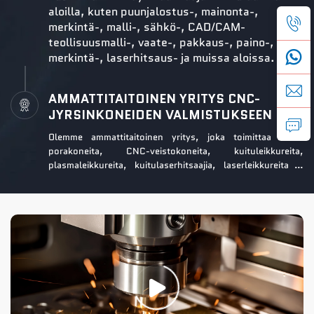
aloilla, kuten puunjalostus-, mainonta-,
merkintä-, malli-, sähkö-, CAD/CAM-
teollisuusmalli-, vaate-, pakkaus-, paino-,
merkintä-, laserhitsaus- ja muissa aloissa.
AMMATTITAITOINEN YRITYS CNC-
JYRSINKONEIDEN VALMISTUKSEEN
Olemme ammattitaitoinen yritys, joka toimittaa CNC-
porakoneita, CNC-veistokoneita, kuituleikkureita,
plasmaleikkureita, kuitulaserhitsaajia, laserleikkureita ja
lasermerkintäkoneita. Olemme hyvin tunnettuja
erinomaisesta laadustamme ja palvelustamme CNC-
teknologian alalla.