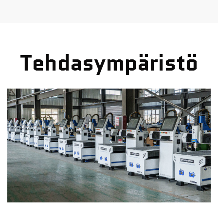
mikä takaa koneiden hyvän kunnon ja antaa asiakkaille
huolenpilvettömän käytön. Olemme myyneet koneita useisiin maihin,
kuten Yhdysvaltoihin, Saksaan, Argentiinaan, Marokon,
Kolumbiaan, Iso-Britanniaan, Australiaan, Venäjälle, Espanjaan,
Ranskaan, Viroon jne. Erinomaisen laadun ja ammattitaitoisen
palvelun ansiosta meillä on monia jakelijoita ulkomailla. Erinomainen
Tehdasympäristö
laatu, erinomainen palvelu – tämä on meidän periaatteemme,
toivomme saavamme mahdollisuuden tehdä yhteistyötä kanssanne.