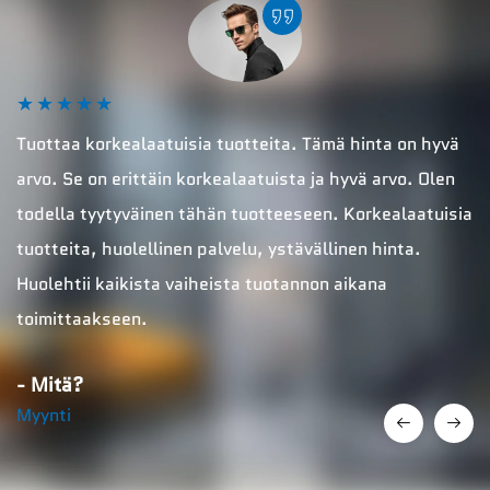
★
★
★
★
★
Tuottaa korkealaatuisia tuotteita. Tämä hinta on hyvä
arvo. Se on erittäin korkealaatuista ja hyvä arvo. Olen
todella tyytyväinen tähän tuotteeseen. Korkealaatuisia
tuotteita, huolellinen palvelu, ystävällinen hinta.
Huolehtii kaikista vaiheista tuotannon aikana
toimittaakseen.
- Mitä?
Myynti