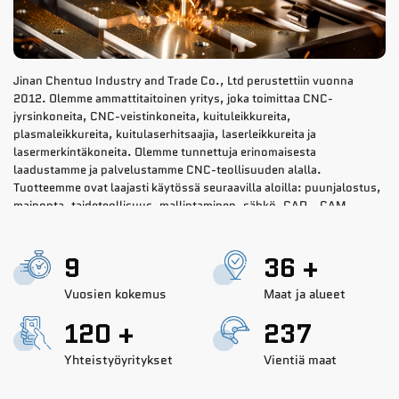
Jinan Chentuo Industry and Trade Co., Ltd perustettiin vuonna
2012. Olemme ammattitaitoinen yritys, joka toimittaa CNC-
jyrsinkoneita, CNC-veistinkoneita, kuituleikkureita,
plasmaleikkureita, kuitulaserhitsaajia, laserleikkureita ja
lasermerkintäkoneita. Olemme tunnettuja erinomaisesta
laadustamme ja palvelustamme CNC-teollisuuden alalla.
Tuotteemme ovat laajasti käytössä seuraavilla aloilla: puunjalostus,
mainonta, taideteollisuus, mallintaminen, sähkö, CAD-, CAM-
teollisuus, vaatetus, pakkaus, painatus, merkintä jne. Käsiteltävät
materiaalit: leikkaus, kaiverrus, jyrsintä tai merkintä puulevyille,
15
60
+
akryyli levyille, ABS-kaksivärisille levyille, PVC-vaahtolevyille,
metallialumiinille, kuparille, teräslevyille jne. Tutkimus- ja
Vuosien kokemus
Maat ja alueet
kehitysosastollamme on insinöörejä, joilla on runsaasti kokemusta
vuosilta. Keskeisenä asiana uusien teknologioiden ja
200
+
395
suunnitteluohjelmien opiskelussa pystymme tarjoamaan erinomaisia
ratkaisuja koneiden räätälöintiin ja suunnitteluun asiakkaiden
Yhteistyöyritykset
Vientiä maat
erityisten työvaatimusten mukaan. Laadunvalvontaosastollamme on
tiukat säädökset jokaisen koneen testaamiseksi ja tarkastamiseksi,