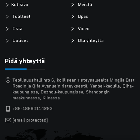
Kotisivu
Meistä
Tuotteet
Opas
Osta
Video
Uutiset
Ota yhteyttä
Pidä yhteyttä
Teollisuushalli nro 6, koilliseen risteysalueelta Mingjia East
Roadin ja Qifa Avenue'n risteyksestä, Yanbei-kadulla, Qihe-
kaupungissa, Dezhou-kaupungissa, Shandongin
maakunnassa, Kiinassa
+86-18660114283
[email protected]