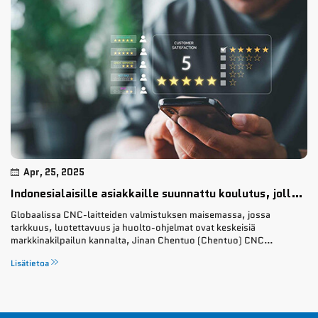
Apr, 25, 2025
Indonesialaisille asiakkaille suunnattu koulutus, jolla oppivat käyttämään konetta nopeasti ja oikein
Globaalissa CNC-laitteiden valmistuksen maisemassa, jossa
tarkkuus, luotettavuus ja huolto-ohjelmat ovat keskeisiä
markkinakilpailun kannalta, Jinan Chentuo (Chentuo) CNC
Equipment Co., Ltd. on vahvistanut asemaansa luotettavana
Lisätietoa
kumppanina. ...