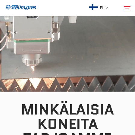
FI
Kotisivu
Hae
Meistä
Tuotteet
Opas
MINKÄLAISIA
Osta
KONEITA
Video