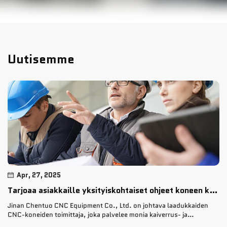
Uutisemme
Apr, 27, 2025
Tarjoaa asiakkaille yksityiskohtaiset ohjeet koneen käyttöön
Jinan Chentuo CNC Equipment Co., Ltd. on johtava laadukkaiden
CNC-koneiden toimittaja, joka palvelee monia kaiverrus- ja
valmistusteollisuuden aloja. Yritys on rakentanut vankkaa mainetta