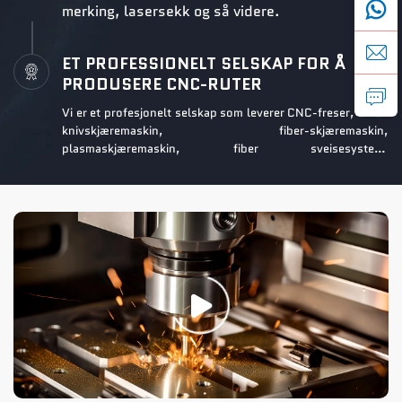
merking, lasersekk og så videre.
ET PROFESSIONELT SELSKAP FOR Å
PRODUSERE CNC-RUTER
Vi er et profesjonelt selskap som leverer CNC-freser, CNC-
knivskjæremaskin, fiber-skjæremaskin,
plasmaskjæremaskin, fiber sveisesystem,
laserskjæremaskin, lasermarkeringsmaskin. Vi er godt kjent
for vår overlegne kvalitet og service innen CNC-teknologi.