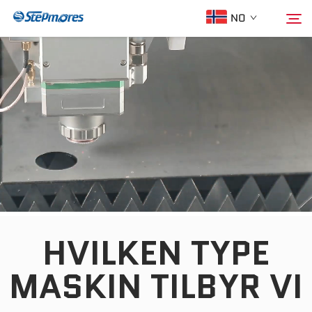
NO
Hjem
Søk
Om oss
Produkter
Veileder
HVILKEN TYPE
Kjøp
MASKIN TILBYR VI
Video