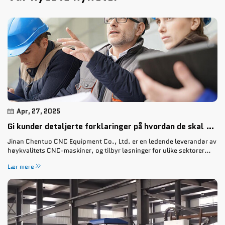
Apr, 27, 2025
Gi kunder detaljerte forklaringer på hvordan de skal bruke maskinen
Jinan Chentuo CNC Equipment Co., Ltd. er en ledende leverandør av
høykvalitets CNC-maskiner, og tilbyr løsninger for ulike sektorer
innen gravering og produksjonsindustri. Selskapet har bygget opp et
Lær mere
solid rykte for produksjon av toppklassede CNC-routere, l...