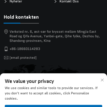
Nyheter
Kontakt Oss
Hold kontakten
Verksted nr. 6, øst-sør for krysset mellom Mingjia East
Road og Qifa Avenue, Yanbei-gate, Qihe fylke, Dezhou by,
Shandong-provinsen, Kina
+86-18660114283
[email protected]
We value your privacy
We use cookies and similar tools to provide our services. If
you don't want to accept all cookies, click Personalize
cookies.