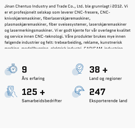
Jinan Chentuo Industry and Trade Co., Ltd. ble grunnlagt i 2012. Vi
er et profesjonelt selskap som leverer CNC-fresere, CNC-
knivskjæremaskiner, fiberlaserskjæremaskiner,
plasmaskjæremaskiner, fiber sveisesystemer, laserskjæremaskiner
og lasermerkingsmaskiner. Vi er godt kjente for vår overlegne kvalitet
og service innen CNC-teknologi. Våre produkter brukes mye innen
følgende industrier og felt: trebearbeiding, reklame, kunstnerisk
merking, modellbygging, elektrisk industri, CAD/CAM-industrien,
tekstilindustrien, emballasje, trykking og merking osv. Anvendbare
materialer: gravering, skjæring, fresing eller merking på treplater,
15
60
+
akrylplater, ABS-dobbelfarget plater, PVC-skumplater, metall
(aluminium, kobber, stålplater) osv. Avdelingen vår for forskning og
Års erfaring
Land og regioner
utvikling har ingeniører med mange års erfaring. Ved å fokusere på
studier av nyeste teknologi og relevante designprogramvare, er vi i
200
+
395
stand til å foreslå fremragende løsninger for konstruksjon og
tilpasning av maskiner etter brukernes spesielle arbeidskrav. Vår
Samarbeidsbedrifter
Eksporterende land
kvalitetskontrollavdeling følger strenge regler og tester hver enkelt
maskin, noe som sikrer at maskinenes tilstand er god og gir kundene
mindre bekymringer. Vi har solgt våre maskiner til mange land, blant
annet USA, Tyskland, Argentina, Marokko, Colombia, Storbritannia,
Australia, Russland, Spania, Frankrike, Estland osv. Grunnet vår
høye maskinkvalitet og profesjonelle service har vi mange