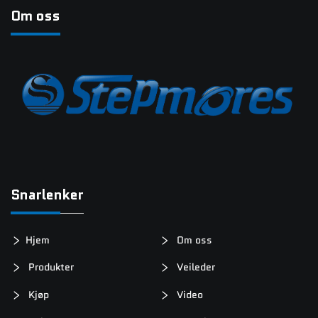
Om oss
Snarlenker
Hjem
Om oss
Produkter
Veileder
Kjøp
Video