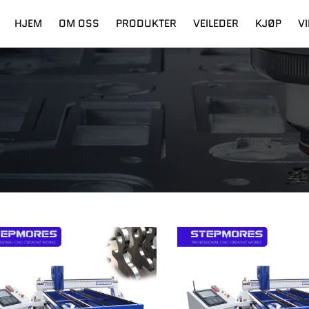
HJEM
OM OSS
PRODUKTER
VEILEDER
KJØP
V
ling
Digital Cutter
Frakt
Fiberlaser
Utdanning