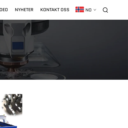
IDEO
NYHETER
KONTAKT OSS
NO
C02 Laser
Garanti
CNC-Plasma