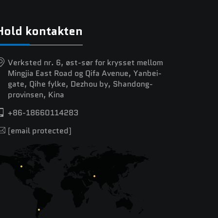
Hold kontakten
Verksted nr. 6, øst-sør for krysset mellom
Mingjia East Road og Qifa Avenue, Yanbei-
gate, Qihe fylke, Dezhou by, Shandong-
provinsen, Kina
+86-18660114283
[email protected]