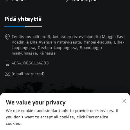
Pidä yhteyttä
Teollisuushalli nro 6, koilliseen risteysalueelta Mingjia East
Roadin ja Qifa Avenue'n risteyksestä, Yanbei-kadulla, Qihe-
kaupungissa, Dezhou-kaupungissa, Shandongin
maakunnassa, Kiinassa
+86-18660114283
[email protected]
We value your privacy
We use cookies and similar tools to provide our services. If
you don't want to accept all cookies, click Personalize
cookies.