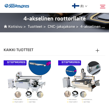
FI
4-akselinen roottorilaite
Kotisivu
>
Tuotteet
>
CNC-jakajakone
>
4-akselinen roottorilaite
Kotisivu
Hae
Meistä
KAIKKI TUOTTEET
Tuotteet
Opas
Osta
Video