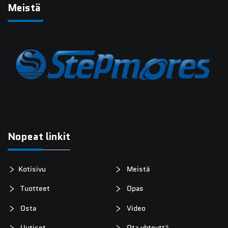
Meistä
Nopeat linkit
Kotisivu
Meistä
Tuotteet
Opas
Osta
Video
Uutiset
Ota yhteyttä