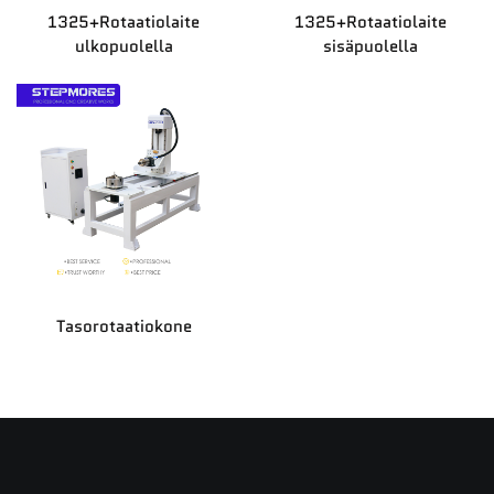
1325+Rotaatiolaite
1325+Rotaatiolaite
Uutiset
ulkopuolella
sisäpuolella
Ota yhteyttä
Tasorotaatiokone