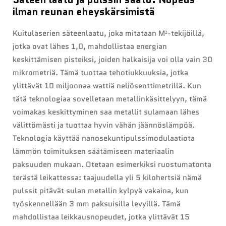
ilman reunan eheyskärsimistä
Kuitulaserien säteenlaatu, joka mitataan M²-tekijöillä,
jotka ovat lähes 1,0, mahdollistaa energian
keskittämisen pisteiksi, joiden halkaisija voi olla vain 30
mikrometriä. Tämä tuottaa tehotiukkuuksia, jotka
ylittävät 10 miljoonaa wattiä neliösenttimetrillä. Kun
tätä teknologiaa sovelletaan metallinkäsittelyyn, tämä
voimakas keskittyminen saa metallit sulamaan lähes
välittömästi ja tuottaa hyvin vähän jäännöslämpöä.
Teknologia käyttää nanosekuntipulssimodulaatiota
lämmön toimituksen säätämiseen materiaalin
paksuuden mukaan. Otetaan esimerkiksi ruostumatonta
terästä leikattessa: taajuudella yli 5 kilohertsiä nämä
pulssit pitävät sulan metallin kylpyä vakaina, kun
työskennellään 3 mm paksuisilla levyillä. Tämä
mahdollistaa leikkausnopeudet, jotka ylittävät 15