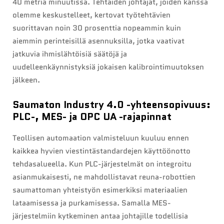
40 metriä minuutissa. Tehtaiden johtajat, joiden kanssa
olemme keskustelleet, kertovat työtehtävien
suorittavan noin 30 prosenttia nopeammin kuin
aiemmin perinteisillä asennuksilla, jotka vaativat
jatkuvia ihmislähtöisiä säätöjä ja
uudelleenkäynnistyksiä jokaisen kalibrointimuutoksen
jälkeen.
Saumaton Industry 4.0 -yhteensopivuus:
PLC-, MES- ja OPC UA -rajapinnat
Teollisen automaation valmisteluun kuuluu ennen
kaikkea hyvien viestintästandardejen käyttöönotto
tehdasalueella. Kun PLC-järjestelmät on integroitu
asianmukaisesti, ne mahdollistavat reuna-robottien
saumattoman yhteistyön esimerkiksi materiaalien
lataamisessa ja purkamisessa. Samalla MES-
järjestelmiin kytkeminen antaa johtajille todellisia