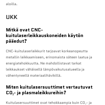
aloilla.
UKK
Mitkä ovat CNC-
kuitulaserleikkauskoneiden käytön
pääedut?
CNC-kuitulaserleikkurit tarjoavat korkeanopeutta
metallin leikkaamiseen, erinomaista säteen laatua ja
energiatehokkuutta. Ne mahdollistavat tarkat
leikkaukset vähäisellä lämpövaikutusalueella ja
vähentyneellä materiaalihävikillä.
Miten kuitulasersuuttimet vertautuvat
CO₂- ja plasmaleikkureihin?
Kuitulasersuuttimet ovat tehokkaampia kuin CO₂- ja