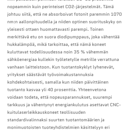
nopeammin kuin perinteiset CO2-järjestelmät. Tämä
johtuu siitä, että ne absorboivat fotonit paremmin 1070
nm:n aallonpituudella ja niiden optinen suorituskyky on
yleisesti ottaen huomattavasti parempi. Toinen
merkittävä etu on suora diodipumppaus, joka vähentää
hukkalämpöä, mikä tarkoittaa, että nämä koneet
kuluttavat todellisuudessa noin 35 % vähemmän
sähköenergiaa kullekin työletetylle metrille verrattuna
vanhaan laitteistoon. Kun tuotantokyklyt lyhenevät,
yritykset säästävät työvoimakustannuksia
kohdekohtaisesti, samalla kun niiden päivittäinen
tuotanto kasvaa yli 40 prosenttia. Yhteenvetona
voidaan todeta, että nopeusparannukset, suurempi
tarkkuus ja vähentynyt energiankulutus asettavat CNC-
kuitulaserleikkauskoneet teollisuuden
standardivalinnaksi suurten tuotantomäärien ja
monimuotoisten tuoteyhdistelmien käsittelyyn eri