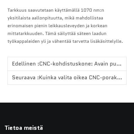
Tarkkuus saavutetaan käyttämällä 1070 nm:n
yksitilaista aallonpituutta, mikä mahdollistaa
erinomaisen pienin leikkausleveyden ja korkean
mittatarkkuuden. Tämä säilyttää säteen laadun
työkappaleiden yli ja vähentää tarvetta lisäkäsittelylle.
Edellinen :
CNC-kohdistuskone: Avain puunjalostustuotantolinjojen tehostamiseen
Seuraava :
Kuinka valita oikea CNC-porakone tuotantoosi
Tietoa meistä