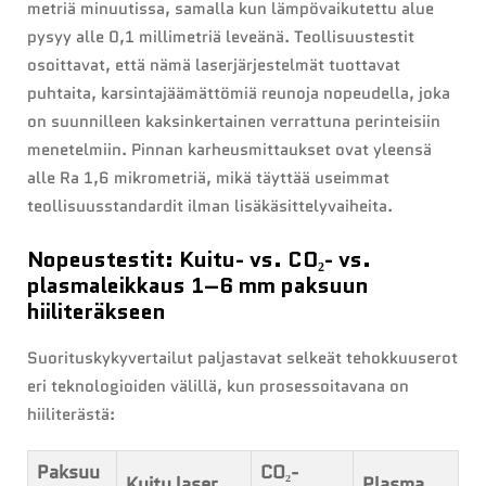
metriä minuutissa, samalla kun lämpövaikutettu alue
pysyy alle 0,1 millimetriä leveänä. Teollisuustestit
osoittavat, että nämä laserjärjestelmät tuottavat
puhtaita, karsintajäämättömiä reunoja nopeudella, joka
on suunnilleen kaksinkertainen verrattuna perinteisiin
menetelmiin. Pinnan karheusmittaukset ovat yleensä
alle Ra 1,6 mikrometriä, mikä täyttää useimmat
teollisuusstandardit ilman lisäkäsittelyvaiheita.
Nopeustestit: Kuitu- vs. CO₂- vs.
plasmaleikkaus 1–6 mm paksuun
hiiliteräkseen
Suorituskykyvertailut paljastavat selkeät tehokkuuserot
eri teknologioiden välillä, kun prosessoitavana on
hiiliterästä:
Paksuu
CO₂-
Kuitu laser
Plasma