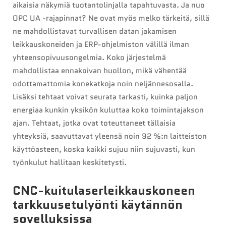
aikaisia näkymiä tuotantolinjalla tapahtuvasta. Ja nuo
OPC UA -rajapinnat? Ne ovat myös melko tärkeitä, sillä
ne mahdollistavat turvallisen datan jakamisen
leikkauskoneiden ja ERP-ohjelmiston välillä ilman
yhteensopivuusongelmia. Koko järjestelmä
mahdollistaa ennakoivan huollon, mikä vähentää
odottamattomia konekatkoja noin neljännesosalla.
Lisäksi tehtaat voivat seurata tarkasti, kuinka paljon
energiaa kunkin yksikön kuluttaa koko toimintajakson
ajan. Tehtaat, jotka ovat toteuttaneet tällaisia
yhteyksiä, saavuttavat yleensä noin 92 %:n laitteiston
käyttöasteen, koska kaikki sujuu niin sujuvasti, kun
työnkulut hallitaan keskitetysti.
CNC-kuitulaserleikkauskoneen
tarkkuusetulyönti käytännön
sovelluksissa