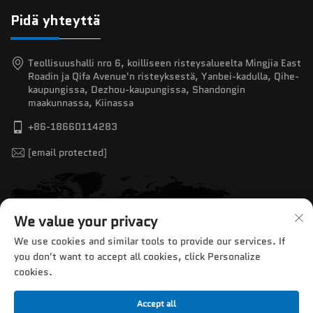
Pidä yhteyttä
Teollisuushalli nro 6, koilliseen risteysalueelta Mingjia East
Roadin ja Qifa Avenue'n risteyksestä, Yanbei-kadulla, Qihe-
kaupungissa, Dezhou-kaupungissa, Shandongin
maakunnassa, Kiinassa
+86-18660114283
[email protected]
We value your privacy
We use cookies and similar tools to provide our services. If
you don't want to accept all cookies, click Personalize
cookies.
Accept all