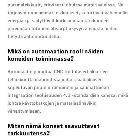
plasmaleikkurit, erityisesti ohuissa materiaaleissa. Ne
tarjoavat nopeammat leikkaukset, kuluttavat vähemmän
energiaa ja säilyttävät korkeamman tarkkuuden
paremman fotonien absorptiokyvyn ansiosta niiden
tietyllä aallonpituudella.
Mikä on automaation rooli näiden
koneiden toiminnassa?
Automaatio parantaa CNC-kuitulaserleikkurien
tehokkuutta mahdollistamalla reaaliaikaisen
sopeutuvan polun optimoinnin ja saumattoman
integraation teollisuuden 4.0 -standardien kanssa, mikä
johtaa käyttökatkojen ja materiaalihävikin
vähentymiseen.
Miten nämä koneet saavuttavat
tarkkuutensa?