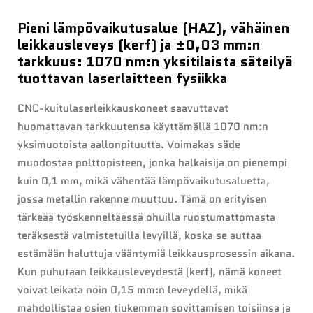
Pieni lämpövaikutusalue (HAZ), vähäinen
leikkausleveys (kerf) ja ±0,03 mm:n
tarkkuus: 1070 nm:n yksitilaista säteilyä
tuottavan laserlaitteen fysiikka
CNC-kuitulaserleikkauskoneet saavuttavat
huomattavan tarkkuutensa käyttämällä 1070 nm:n
yksimuotoista aallonpituutta. Voimakas säde
muodostaa polttopisteen, jonka halkaisija on pienempi
kuin 0,1 mm, mikä vähentää lämpövaikutusaluetta,
jossa metallin rakenne muuttuu. Tämä on erityisen
tärkeää työskenneltäessä ohuilla ruostumattomasta
teräksestä valmistetuilla levyillä, koska se auttaa
estämään haluttuja vääntymiä leikkausprosessin aikana.
Kun puhutaan leikkausleveydestä (kerf), nämä koneet
voivat leikata noin 0,15 mm:n leveydellä, mikä
mahdollistaa osien tiukemman sovittamisen toisiinsa ja