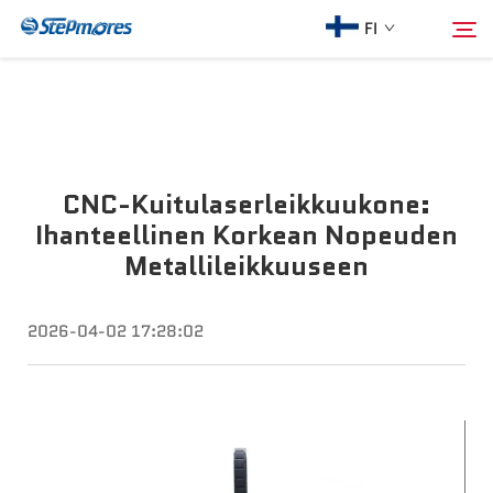
FI
Etusivu
Hae
CNC-Kuitulaserleikkuukone:
Meistä
Ihanteellinen Korkean Nopeuden
Metallileikkuuseen
Tuotteet
2026-04-02 17:28:02
Opas
Osta
Video