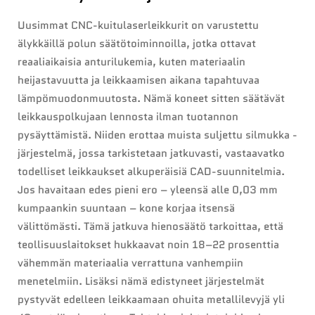
Uusimmat CNC-kuitulaserleikkurit on varustettu
älykkäillä polun säätötoiminnoilla, jotka ottavat
reaaliaikaisia anturilukemia, kuten materiaalin
heijastavuutta ja leikkaamisen aikana tapahtuvaa
lämpömuodonmuutosta. Nämä koneet sitten säätävät
leikkauspolkujaan lennosta ilman tuotannon
pysäyttämistä. Niiden erottaa muista suljettu silmukka -
järjestelmä, jossa tarkistetaan jatkuvasti, vastaavatko
todelliset leikkaukset alkuperäisiä CAD-suunnitelmia.
Jos havaitaan edes pieni ero – yleensä alle 0,03 mm
kumpaankin suuntaan – kone korjaa itsensä
välittömästi. Tämä jatkuva hienosäätö tarkoittaa, että
teollisuuslaitokset hukkaavat noin 18–22 prosenttia
vähemmän materiaalia verrattuna vanhempiin
menetelmiin. Lisäksi nämä edistyneet järjestelmät
pystyvät edelleen leikkaamaan ohuita metallilevyjä yli