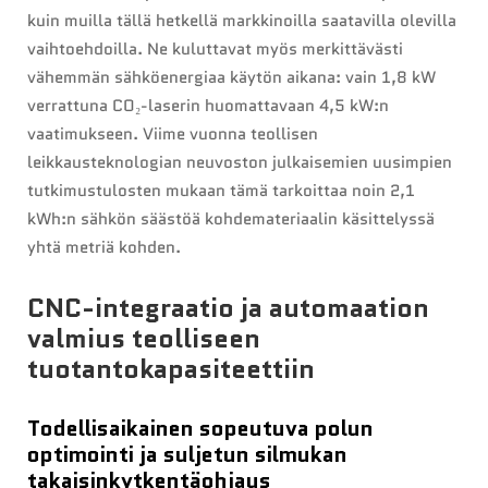
kuin muilla tällä hetkellä markkinoilla saatavilla olevilla
vaihtoehdoilla. Ne kuluttavat myös merkittävästi
vähemmän sähköenergiaa käytön aikana: vain 1,8 kW
verrattuna CO₂-laserin huomattavaan 4,5 kW:n
vaatimukseen. Viime vuonna teollisen
leikkausteknologian neuvoston julkaisemien uusimpien
tutkimustulosten mukaan tämä tarkoittaa noin 2,1
kWh:n sähkön säästöä kohdemateriaalin käsittelyssä
yhtä metriä kohden.
CNC-integraatio ja automaation
valmius teolliseen
tuotantokapasiteettiin
Todellisaikainen sopeutuva polun
optimointi ja suljetun silmukan
takaisinkytkentäohjaus