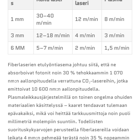
s
laseri
30–40
1 mm
12 m/min
8 m/min
m/min
3 mm
12–18 m/min
4 m/min
3 m/min
6 MM
5–7 m/min
2 m/min
1,5 m/min
Fiberlaserien etulyöntiasema johtuu siitä, että ne
absorboivat fotonit noin 30 % tehokkaammin 1 070
nm:n aallonpituudella verrattuna CO₂-lasereihin, jotka
emittoivat 10 600 nm:n aallonpituudella.
Plasmaleikkausjärjestelmillä on toinen ongelma ohuiden
materiaalien käsittelyssä – kaaret tendaavat tulemaan
epävakaiksi, mikä voi heittää tarkkuusmittoja noin puoli
millimetriä molempiin suuntiin. Todellisten
suorituskykyarvojen perusteella fiberlasereilla voidaan
leikata 4 mm:n pehmeää terästä noin 35 % nopeammin