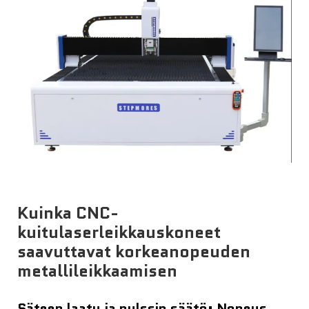
Uutiset
Ota yhteyttä
Kuinka CNC-
kuitulaserleikkauskoneet
saavuttavat korkeanopeuden
metallileikkaamisen
Säteen laatu ja pulssin säätö: Nopeus