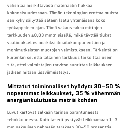
vähentää merkittävästi materiaalin hukkaa
kokonaisuudessaan. Tämän teknologian erottaa muista
sen kyky säilyttää säteen laatu yhtenäisenä koko
työkappaleen ajan. Tämä vakaus takaa mittojen
tarkkuuden ±0,03 mm:n sisällä, mikä täyttää tiukat
vaatimukset esimerkiksi ilmailukomponenttien ja
monimutkaisten muotojen valmistukseen. Tärkeintä on
kuitenkin se, että tällainen tarkkuus tarkoittaa usein
sitä, ettei valmistajien tarvitse suorittaa leikkauksen
jälkeen mitään lisäviimeistelyä.
Mittatut toiminnalliset hyödyt: 30–50 %
nopeammat leikkaukset, 35 % vähemmän
energiankulutusta metriä kohden
Luvut kertovat selkeän tarinan parantuneesta
tehokkuudesta. Kuitulaserit pystyvät leikkaamaan 1–3
mm paksuisen pehmeän teräksen 30–50 prosenttia