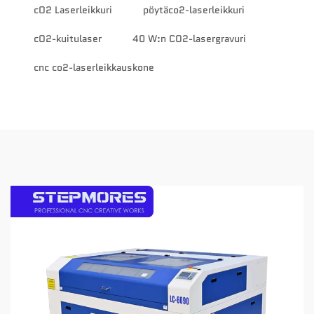
cO2 Laserleikkuri
pöytäco2-laserleikkuri
cO2-kuitulaser
40 W:n CO2-lasergravuri
cnc co2-laserleikkauskone