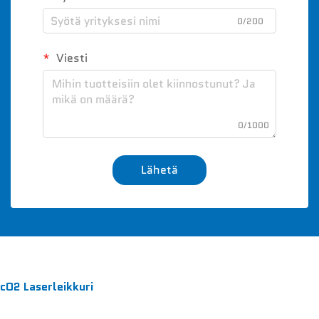
0/200
Viesti
0/1000
Lähetä
cO2 Laserleikkuri