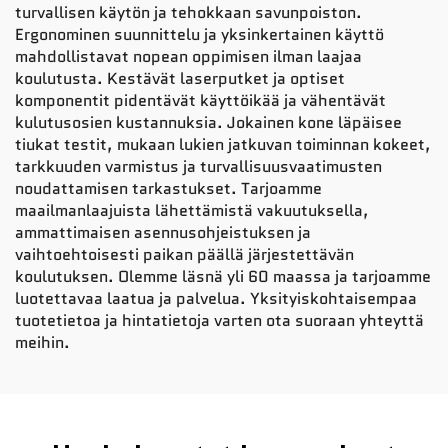
turvallisen käytön ja tehokkaan savunpoiston.
Ergonominen suunnittelu ja yksinkertainen käyttö
mahdollistavat nopean oppimisen ilman laajaa
koulutusta. Kestävät laserputket ja optiset
komponentit pidentävät käyttöikää ja vähentävät
kulutusosien kustannuksia. Jokainen kone läpäisee
tiukat testit, mukaan lukien jatkuvan toiminnan kokeet,
tarkkuuden varmistus ja turvallisuusvaatimusten
noudattamisen tarkastukset. Tarjoamme
maailmanlaajuista lähettämistä vakuutuksella,
ammattimaisen asennusohjeistuksen ja
vaihtoehtoisesti paikan päällä järjestettävän
koulutuksen. Olemme läsnä yli 60 maassa ja tarjoamme
luotettavaa laatua ja palvelua. Yksityiskohtaisempaa
tuotetietoa ja hintatietoja varten ota suoraan yhteyttä
meihin.