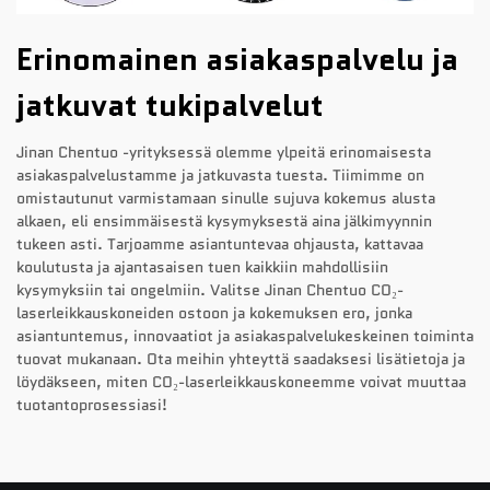
Erinomainen asiakaspalvelu ja
jatkuvat tukipalvelut
Jinan Chentuo -yrityksessä olemme ylpeitä erinomaisesta
asiakaspalvelustamme ja jatkuvasta tuesta. Tiimimme on
omistautunut varmistamaan sinulle sujuva kokemus alusta
alkaen, eli ensimmäisestä kysymyksestä aina jälkimyynnin
tukeen asti. Tarjoamme asiantuntevaa ohjausta, kattavaa
koulutusta ja ajantasaisen tuen kaikkiin mahdollisiin
kysymyksiin tai ongelmiin. Valitse Jinan Chentuo CO₂-
laserleikkauskoneiden ostoon ja kokemuksen ero, jonka
asiantuntemus, innovaatiot ja asiakaspalvelukeskeinen toiminta
tuovat mukanaan. Ota meihin yhteyttä saadaksesi lisätietoja ja
löydäkseen, miten CO₂-laserleikkauskoneemme voivat muuttaa
tuotantoprosessiasi!