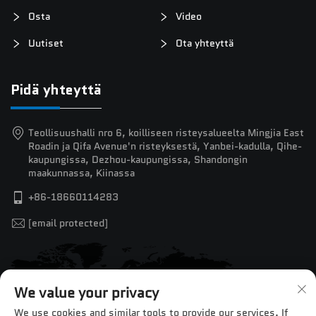
Osta
Video
Uutiset
Ota yhteyttä
Pidä yhteyttä
Teollisuushalli nro 6, koilliseen risteysalueelta Mingjia East
Roadin ja Qifa Avenue'n risteyksestä, Yanbei-kadulla, Qihe-
kaupungissa, Dezhou-kaupungissa, Shandongin
maakunnassa, Kiinassa
+86-18660114283
[email protected]
We value your privacy
We use cookies and similar tools to provide our services. If