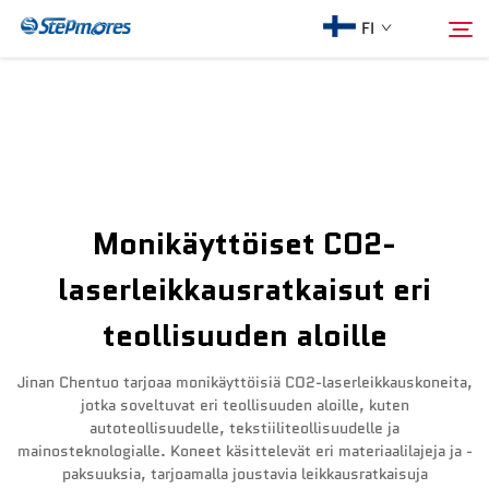
FI
Etusivu
Hae
Meistä
Monikäyttöiset CO2-
Tuotteet
laserleikkausratkaisut eri
teollisuuden aloille
Opas
Jinan Chentuo tarjoaa monikäyttöisiä CO2-laserleikkauskoneita,
Osta
jotka soveltuvat eri teollisuuden aloille, kuten
autoteollisuudelle, tekstiiliteollisuudelle ja
mainosteknologialle. Koneet käsittelevät eri materiaalilajeja ja -
Video
paksuuksia, tarjoamalla joustavia leikkausratkaisuja