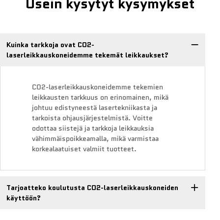
Usein kysytyt kysymykset
Kuinka tarkkoja ovat CO2-
laserleikkauskoneidemme tekemät leikkaukset?
CO2-laserleikkauskoneidemme tekemien
leikkausten tarkkuus on erinomainen, mikä
johtuu edistyneestä lasertekniikasta ja
tarkoista ohjausjärjestelmistä. Voitte
odottaa siistejä ja tarkkoja leikkauksia
vähimmäispoikkeamalla, mikä varmistaa
korkealaatuiset valmiit tuotteet.
Tarjoatteko koulutusta CO2-laserleikkauskoneiden
käyttöön?