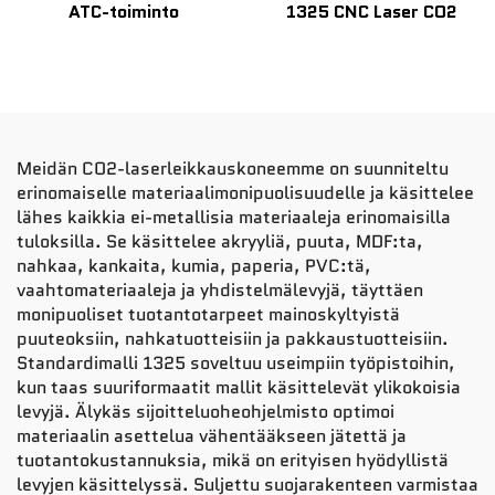
ATC-toiminto
1325 CNC Laser CO2
Meidän CO2-laserleikkauskoneemme on suunniteltu
erinomaiselle materiaalimonipuolisuudelle ja käsittelee
lähes kaikkia ei-metallisia materiaaleja erinomaisilla
tuloksilla. Se käsittelee akryyliä, puuta, MDF:ta,
nahkaa, kankaita, kumia, paperia, PVC:tä,
vaahtomateriaaleja ja yhdistelmälevyjä, täyttäen
monipuoliset tuotantotarpeet mainoskyltyistä
puuteoksiin, nahkatuotteisiin ja pakkaustuotteisiin.
Standardimalli 1325 soveltuu useimpiin työpistoihin,
kun taas suuriformaatit mallit käsittelevät ylikokoisia
levyjä. Älykäs sijoitteluoheohjelmisto optimoi
materiaalin asettelua vähentääkseen jätettä ja
tuotantokustannuksia, mikä on erityisen hyödyllistä
levyjen käsittelyssä. Suljettu suojarakenteen varmistaa