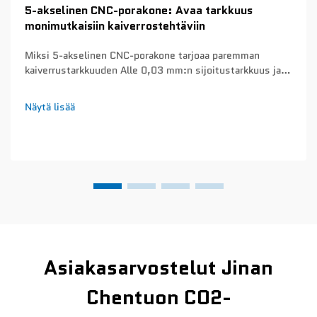
5-akselinen CNC-porakone: Avaa tarkkuus
monimutkaisiin kaiverrostehtäviin
Miksi 5-akselinen CNC-porakone tarjoaa paremman
kaiverrustarkkuuden Alle 0,03 mm:n sijoitustarkkuus ja
lämpötilavakaa servosäätö mikroyksityiskohtaisia
kaiverruksia varten Nykyiset 5-akseliset CNC-porakoneet
Näytä lisää
saavuttavat sijoitustarkkuuden toistettavuuden alle 0,03
mm kiinteän monoliittisen rakenteen ansiosta...
Asiakasarvostelut Jinan
Chentuon CO2-