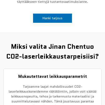
täyttääkseen tiettyjä tuotantovaatimuksianne.
Uutiset
Hanki tarjous
Ota yhteyttä
Miksi valita Jinan Chentuo
CO2-laserleikkaustarpeisiisi?
Mukautettavat leikkausparametrit
Tarjoamme laajat mahdollisuudet CO2-
laserleikkauskoneidemme räätälöintiin, jolloin voit säätää
leikkausnopeutta, tehoa ja tarkennusta materiaaliisi ja
suunnittelutavaasi nähden. Tämä joustavuus parantaa