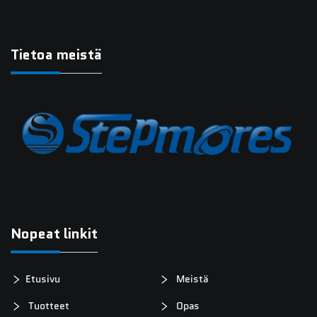
Tietoa meistä
Nopeat linkit
Etusivu
Meistä
Tuotteet
Opas