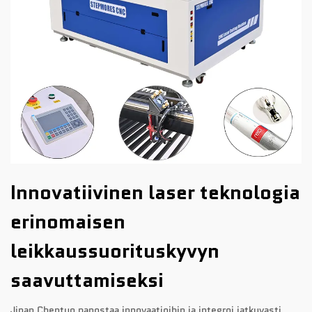
Innovatiivinen laser teknologia
erinomaisen
leikkaussuorituskyvyn
saavuttamiseksi
Jinan Chentuo panostaa innovaatioihin ja integroi jatkuvasti