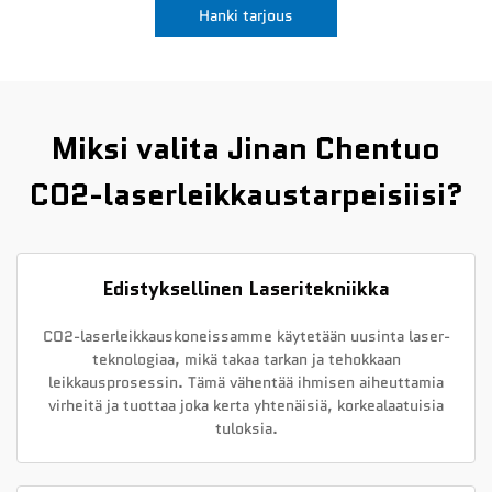
Hanki tarjous
Uutiset
Ota yhteyttä
Miksi valita Jinan Chentuo
CO2-laserleikkaustarpeisiisi?
Edistyksellinen Laseritekniikka
CO2-laserleikkauskoneissamme käytetään uusinta laser-
teknologiaa, mikä takaa tarkan ja tehokkaan
leikkausprosessin. Tämä vähentää ihmisen aiheuttamia
virheitä ja tuottaa joka kerta yhtenäisiä, korkealaatuisia
tuloksia.