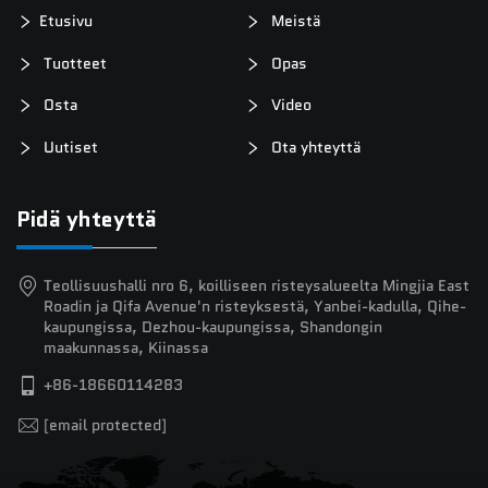
Etusivu
Meistä
Tuotteet
Opas
Osta
Video
Uutiset
Ota yhteyttä
Pidä yhteyttä
Teollisuushalli nro 6, koilliseen risteysalueelta Mingjia East
Roadin ja Qifa Avenue'n risteyksestä, Yanbei-kadulla, Qihe-
kaupungissa, Dezhou-kaupungissa, Shandongin
maakunnassa, Kiinassa
+86-18660114283
[email protected]