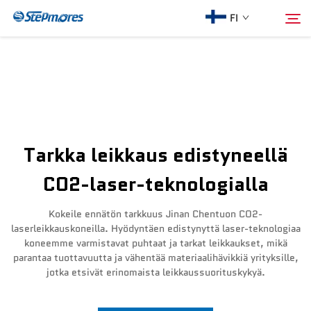
FI
Etusivu
Hae
Meistä
Tarkka leikkaus edistyneellä
Tuotteet
CO2-laser-teknologialla
Opas
Kokeile ennätön tarkkuus Jinan Chentuon CO2-
laserleikkauskoneilla. Hyödyntäen edistynyttä laser-teknologiaa
koneemme varmistavat puhtaat ja tarkat leikkaukset, mikä
Osta
parantaa tuottavuutta ja vähentää materiaalihävikkiä yrityksille,
jotka etsivät erinomaista leikkaussuorituskykyä.
Video