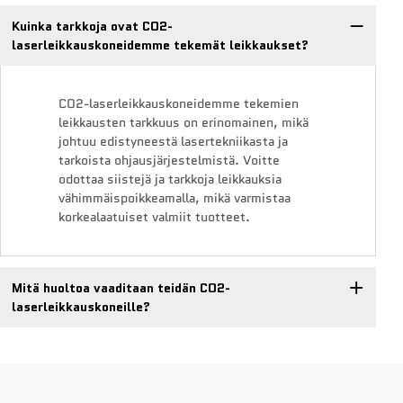
Kuinka tarkkoja ovat CO2-
laserleikkauskoneidemme tekemät leikkaukset?
CO2-laserleikkauskoneidemme tekemien
leikkausten tarkkuus on erinomainen, mikä
johtuu edistyneestä lasertekniikasta ja
tarkoista ohjausjärjestelmistä. Voitte
odottaa siistejä ja tarkkoja leikkauksia
vähimmäispoikkeamalla, mikä varmistaa
korkealaatuiset valmiit tuotteet.
Mitä huoltoa vaaditaan teidän CO2-
laserleikkauskoneille?