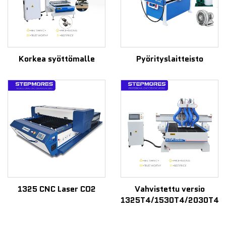
Korkea syöttömalle
Pyörityslaitteisto
1325 CNC Laser CO2
Vahvistettu versio
1325T4/1530T4/2030T4