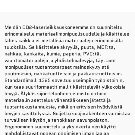
Meidän CO2-laserleikkauskoneemme on suunniteltu
erinomaiselle materiaalimonipuolisuudelle ja käsittelee
lähes kaikkia ei-metallisia materiaaleja erinomaisilla
tuloksilla. Se käsittelee akryyliä, puuta, MDF:ta,
nahkaa, kankaita, kumia, paperia, PVC:tä,
vaahtomateriaaleja ja yhdistelmälevyjä, täyttäen
monipuoliset tuotantotarpeet mainoskyltyistä
puuteoksiin, nahkatuotteisiin ja pakkaustuotteisiin.
Standardimalli 1325 soveltuu useimpiin työpistoihin,
kun taas suuriformaatit mallit käsittelevät ylikokoisia
levyjä. Älykäs sijoitteluoheohjelmisto optimoi
materiaalin asettelua vähentääkseen jätettä ja
tuotantokustannuksia, mikä on erityisen hyödyllistä
levyjen käsittelyssä. Suljettu suojarakenteen varmistaa
turvallisen käytön ja tehokkaan savunpoiston.
Ergonominen suunnittelu ja yksinkertainen käyttö
mahdollistavat nopean oppimisen ilman laajaa