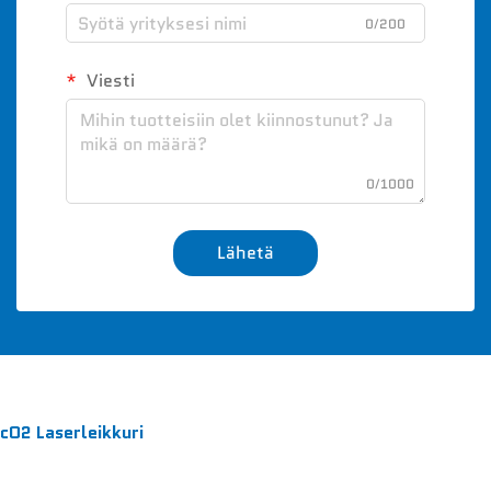
0/200
Viesti
0/1000
Lähetä
cO2 Laserleikkuri