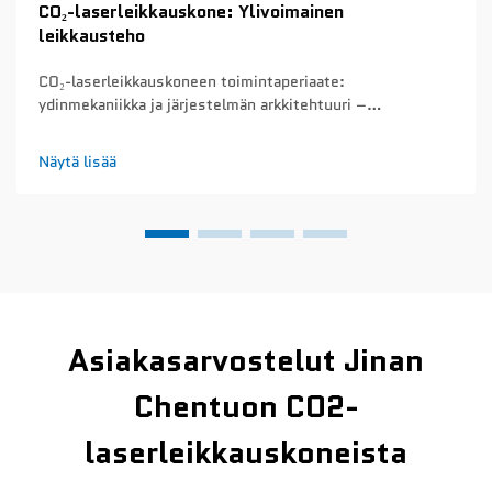
CO₂-laserleikkauskone: Ylivoimainen
leikkausteho
CO₂-laserleikkauskoneen toimintaperiaate:
ydinmekaniikka ja järjestelmän arkkitehtuuri –
kaasupurkauksen fysiikka ja 10,6 µm aallonpituuden
tuottaminen CO₂-laserleikkauskoneet tuottavat säteensä
Näytä lisää
kaasupurkauksen periaatteella. Kun sähkö virtaa tiukasti
suljetun ...
Asiakasarvostelut Jinan
Chentuon CO2-
laserleikkauskoneista