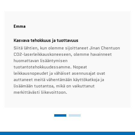
Emma
Kasvava tehokkuus ja tuottavuus
Siitä lähtien, kun olemme sijoittaneet Jinan Chentuon
CO2-laserleikkauskoneeseen, olemme havainneet
huomattavan lisääntymisen
tuotantotehokkuudessamme. Nopeat
leikkausnopeudet ja vähäiset asennusajat ovat
auttaneet meitä vähentämään käyttökatkoja ja
lisäämään tuotantoa, mikä on vaikuttanut
merkittävästi liikevoittoon.