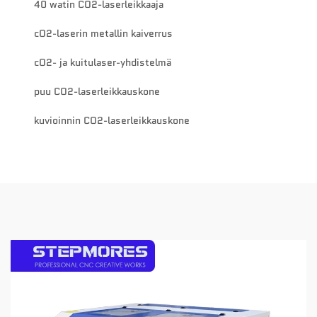
40 watin CO2-laserleikkaaja
cO2-laserin metallin kaiverrus
cO2- ja kuitulaser-yhdistelmä
puu CO2-laserleikkauskone
kuvioinnin CO2-laserleikkauskone