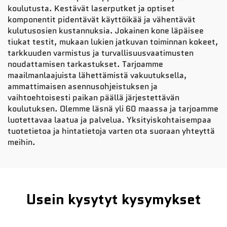
koulutusta. Kestävät laserputket ja optiset
komponentit pidentävät käyttöikää ja vähentävät
kulutusosien kustannuksia. Jokainen kone läpäisee
tiukat testit, mukaan lukien jatkuvan toiminnan kokeet,
tarkkuuden varmistus ja turvallisuusvaatimusten
noudattamisen tarkastukset. Tarjoamme
maailmanlaajuista lähettämistä vakuutuksella,
ammattimaisen asennusohjeistuksen ja
vaihtoehtoisesti paikan päällä järjestettävän
koulutuksen. Olemme läsnä yli 60 maassa ja tarjoamme
luotettavaa laatua ja palvelua. Yksityiskohtaisempaa
tuotetietoa ja hintatietoja varten ota suoraan yhteyttä
meihin.
Usein kysytyt kysymykset