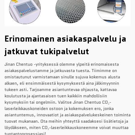
Erinomainen asiakaspalvelu ja
jatkuvat tukipalvelut
Jinan Chentuo -yrityksessä olemme ylpeitä erinomaisesta
asiakaspalvelustamme ja jatkuvasta tuesta. Tiimimme on
omistautunut varmistamaan sinulle sujuva kokemus alusta
alkaen, eli ensimmäisestä kysymyksestä aina jälkimyynnin
tukeen asti. Tarjoamme asiantuntevaa ohjausta, kattavaa
koulutusta ja ajantasaisen tuen kaikkiin mahdollisiin
kysymyksiin tai ongelmiin. Valitse Jinan Chentuo CO₂-
laserleikkauskoneiden ostoon ja kokemuksen ero, jonka
asiantuntemus, innovaatiot ja asiakaspalvelukeskeinen toiminta
tuovat mukanaan. Ota meihin yhteyttä saadaksesi lisätietoja ja
löydäkseen, miten CO₂-laserleikkauskoneemme voivat muuttaa
tuotantoprosessiasi!