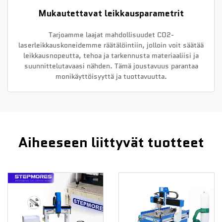
Mukautettavat leikkausparametrit
Tarjoamme laajat mahdollisuudet CO2-
laserleikkauskoneidemme räätälöintiin, jolloin voit säätää
leikkausnopeutta, tehoa ja tarkennusta materiaaliisi ja
suunnittelutavaasi nähden. Tämä joustavuus parantaa
monikäyttöisyyttä ja tuottavuutta.
Aiheeseen liittyvät tuotteet