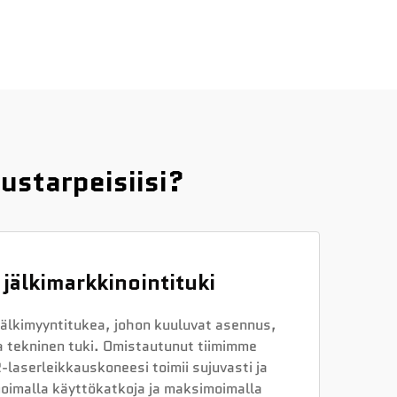
ustarpeisiisi?
 jälkimarkkinointituki
älkimyyntitukea, johon kuuluvat asennus,
a tekninen tuki. Omistautunut tiimimme
-laserleikkauskoneesi toimii sujuvasti ja
oimalla käyttökatkoja ja maksimoimalla