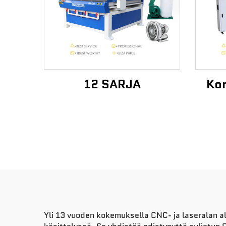
12 SARJA
Kor
Yli 13 vuoden kokemuksella CNC- ja laseralan a