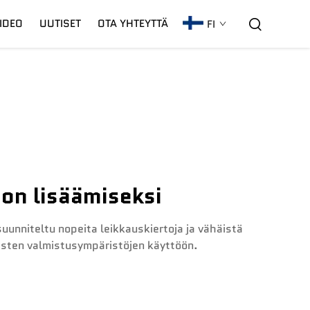
IDEO
UUTISET
OTA YHTEYTTÄ
FI
C02-Laseri
Takuu
CNC-Kaari
on lisäämiseksi
unniteltu nopeita leikkauskiertoja ja vähäistä
isten valmistusympäristöjen käyttöön.