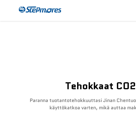
CNC-Jakajakone
Mak
Tehokkaat CO2-
Paranna tuotantotehokkuuttasi Jinan Chentuon 
käyttökatkoa varten, mikä auttaa mak