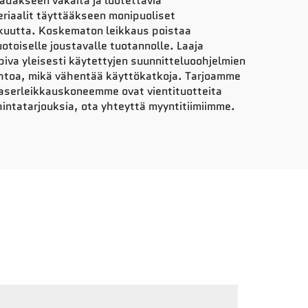
adakseen vakaita ja luotettavia
eriaalit täyttääkseen monipuoliset
kkuutta. Koskematon leikkaus poistaa
otoiselle joustavalle tuotannolle. Laaja
piva yleisesti käytettyjen suunnitteluoohjelmien
ihtoa, mikä vähentää käyttökatkoja. Tarjoamme
laserleikkauskoneemme ovat vientituotteita
 hintatarjouksia, ota yhteyttä myyntitiimiimme.