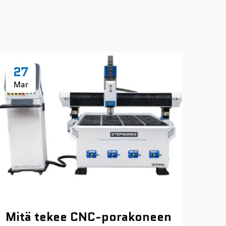
27
2
Mar
Ma
Mitä tekee CNC-porakoneen
Mi