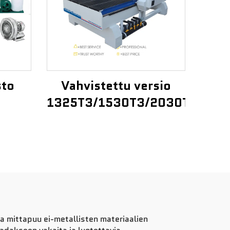
sto
Vahvistettu versio
1325T3/1530T3/2030T3
a mittapuu ei-metallisten materiaalien