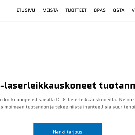
ETUSIVU
MEISTÄ
TUOTTEET
OPAS
OSTA
V
su
Digitaalinen Leikkuupää
Toimitus
Kuitulaseri
Koulutus
laserleikkauskoneet tuotann
korkeanopeuslisäisillä CO2-laserleikkauskoneilla. Ne on su
simoimaan tuotannon ja tekee niistä ihanteellisia suuriteho
Hanki tarjous