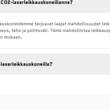
 CO2-laserleikkauskoneillanne?
kauskoneidemme tarjoavat laajat mahdollisuudet lei
us, teho ja polttoväli. Tämä mahdollistaa leikkausp
ten mukaan.
laserleikkauskoneille?