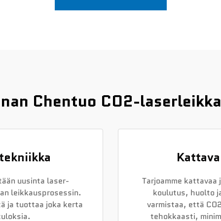
Jinan Chentuo CO2-laserleikka
tekniikka
Kattava
ään uusinta laser-
Tarjoamme kattavaa j
aan leikkausprosessin.
koulutus, huolto j
ä ja tuottaa joka kerta
varmistaa, että CO2
tuloksia.
tehokkaasti, minim