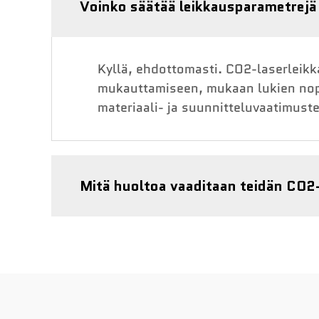
Voinko säätää leikkausparametrejä
Kyllä, ehdottomasti. CO2-laserleik
mukauttamiseen, mukaan lukien nope
materiaali- ja suunnitteluvaatimus
Mitä huoltoa vaaditaan teidän CO2-