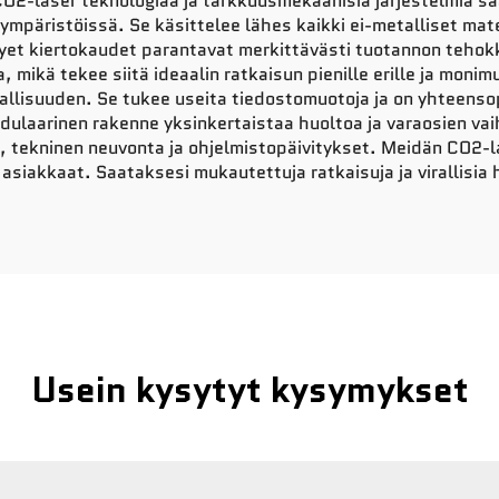
CO2-laser teknologiaa ja tarkkuusmekaanisia järjestelmiä sa
ympäristöissä. Se käsittelee lähes kaikki ei-metalliset mat
hyet kiertokaudet parantavat merkittävästi tuotannon teho
mikä tekee siitä ideaalin ratkaisun pienille erille ja monimu
vallisuuden. Se tukee useita tiedostomuotoja ja on yhteenso
ulaarinen rakenne yksinkertaistaa huoltoa ja varaosien va
u, tekninen neuvonta ja ohjelmistopäivitykset. Meidän CO2-
t asiakkaat. Saataksesi mukautettuja ratkaisuja ja virallisia
Usein kysytyt kysymykset