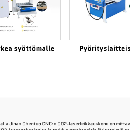
kea syöttömalle
Pyörityslaittei
lalla Jinan Chentuo CNC:n CO2-laserleikkauskone on mittav