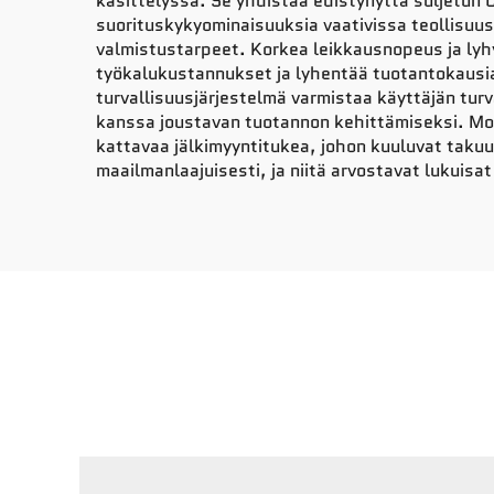
käsittelyssä. Se yhdistää edistynyttä suljetun 
suorituskykyominaisuuksia vaativissa teollisuus
valmistustarpeet. Korkea leikkausnopeus ja ly
työkalukustannukset ja lyhentää tuotantokausia, 
turvallisuusjärjestelmä varmistaa käyttäjän tur
kanssa joustavan tuotannon kehittämiseksi. Mod
kattavaa jälkimyyntitukea, johon kuuluvat taku
maailmanlaajuisesti, ja niitä arvostavat lukuisa