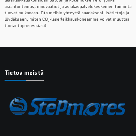
laserleikkauskoneiden ostoon ja kokemuksen ero, jonka
asiantuntemus, innovaatiot ja asiakaspalvelukeskeinen toiminta
tuovat mukanaan. Ota meihin yhteyttä saadaksesi lisätietoja ja
löydäkseen, miten CO₂-laserleikkauskoneemme voivat muuttaa
tuotantoprosessiasi!
Tietoa meistä