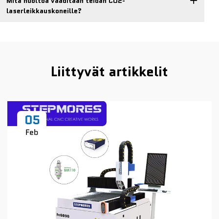
Mitä huoltoa vaaditaan teidän CO2-
laserleikkauskoneille?
Liittyvät artikkelit
05
Feb