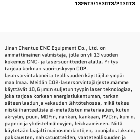
1325T3/1530T3/2030T3
Jinan Chentuo CNC Equipment Co., Ltd. on
ammattimainen valmistaja, jolla on yli 13 vuoden
kokemus CNC- ja lasersuoritteiden alalla. Yritys
tarjoaa korkean suorituskyvyn CO2-
lasersorvintakoneita teollisuuden käyttäjille ympäri
maailmaa. Meidän CO2-lasersorvintajärjestelmämme
käyttävät 10,6 μm:n suljetun tyypin laser teknologiaa,
joka tarjoaa korkean energiatiukentuman, tarkan
säteen laadun ja vakauden lähtötehossa, mikä tekee
niistä ihanteellisia ei-metallisten materiaalien, kuten
akryylin, puun, MDF:n, nahkan, kankaan, PVC:n, kumin,
paperin ja yhdistelmälevyjen, leikkaamiseen. Niitä
käytetään laajalti mainosmerkintöjen, puunjalostuksen,
pakkausten, nahkatuotteiden, vaateteollisuuden ja