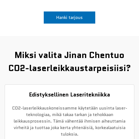
Uutiset
Hanki tarjous
Ota yhteyttä
Miksi valita Jinan Chentuo
CO2-laserleikkaustarpeisiisi?
Edistyksellinen Laseritekniikka
CO2-laserleikkauskoneissamme käytetään uusinta laser-
teknologiaa, mikä takaa tarkan ja tehokkaan
leikkausprosessin. Tämä vähentää ihmisen aiheuttamia
virheitä ja tuottaa joka kerta yhtenäisiä, korkealaatuisia
tuloksia.