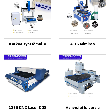
Korkea syöttömalle
ATC-toiminto
1325 CNC Laser CO2
Vahvistettu versio