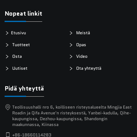
Nopeat linkit
Etusivu
Meistä
Tuotteet
Opas
Osta
Video
Uutiset
Ota yhteyttä
Pidä yhteyttä
Teollisuushalli nro 6, koilliseen risteysalueelta Mingjia East
Roadin ja Qifa Avenue'n risteyksestä, Yanbei-kadulla, Qihe-
kaupungissa, Dezhou-kaupungissa, Shandongin
maakunnassa, Kiinassa
+86-18660114283