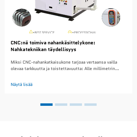
CNC:nä toimiva nahankäsittelykone:
Nahkatekniikan täydellisyys
Miksi CNC-nahankatkaisukone tarjoaa vertaansa vailla
olevaa tarkkuutta ja toistettavuutta: Alle millimetrin
tarkkuus ja toistettavuus eri tuotantoerissä – CNC-
nahankatkaisukoneet saavuttavat noin 0,1 mm:n
Näytä lisää
tarkkuuden joka kerta, kun ne leikkaavat tuotantosarjoja...