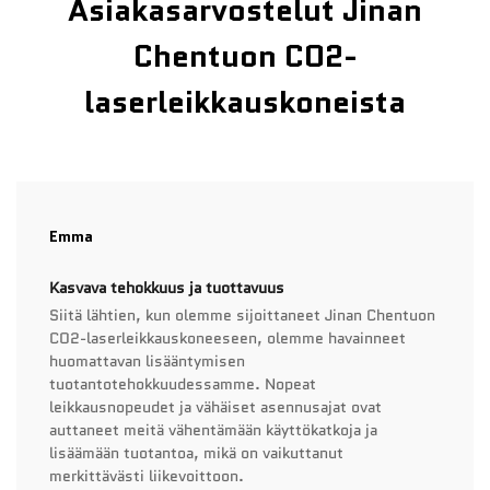
Asiakasarvostelut Jinan
Chentuon CO2-
laserleikkauskoneista
Emma
Kasvava tehokkuus ja tuottavuus
Siitä lähtien, kun olemme sijoittaneet Jinan Chentuon
CO2-laserleikkauskoneeseen, olemme havainneet
huomattavan lisääntymisen
tuotantotehokkuudessamme. Nopeat
leikkausnopeudet ja vähäiset asennusajat ovat
auttaneet meitä vähentämään käyttökatkoja ja
lisäämään tuotantoa, mikä on vaikuttanut
merkittävästi liikevoittoon.