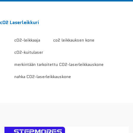
cO2 Laserleikkuri
cO2-leikkaaja
co2 leikkauksen kone
cO2-kuitulaser
merkintään tarkoitettu CO2-laserleikkauskone
nahka CO2-laserleikkauskone