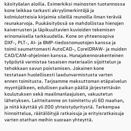
käsityöalan aloilla. Esimerkiksi mainosten tuotannossa
kone leikkaa tarkasti akryylimerkintöjä ja
kolmiulotteisia kirjaimia sileillä reunoilla ilman teräviä
reunakarvoja. Puukäsityössä se mahdollistaa hienojen
kaiverrusten ja läpikuultavien kuvioiden tekemisen
erinomaisella tarkkuudella. Kone on yhteensopiva
DXF-, PLT-, AI- ja BMP-tiedostomuotojen kanssa ja
toimii saumattomasti AutoCAD-, CorelDRAW- ja muiden
CAD/CAM-ohjelmien kanssa. Hunajakennorakenteinen
työpöytä varmistaa tasaisen materiaalin sijoittelun ja
tehokkaan savun poistamisen. Jokainen kone
testataan huolellisesti laadunvarmistusta varten
ennen toimitusta. Tarjoamme maksuttoman etäpalvelun
myyntijälkeen, edullisen paikan päällä järjestettävän
koulutuksen sekä maailmanlaajuisen, vakuutetun
lähetyksen. Laitteitamme on toimitettu yli 60 maahan,
ja niitä käyttää yli 200 yhteistyöyritystä. Tarkempaa
hinnoittelua, räätälöityjä ratkaisuja ja erityisratkaisuja
varten otathan meihin suoraan yhteyttä.