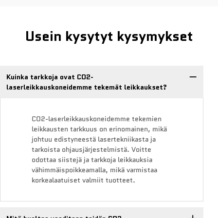
Usein kysytyt kysymykset
Kuinka tarkkoja ovat CO2-
laserleikkauskoneidemme tekemät leikkaukset?
CO2-laserleikkauskoneidemme tekemien
leikkausten tarkkuus on erinomainen, mikä
johtuu edistyneestä lasertekniikasta ja
tarkoista ohjausjärjestelmistä. Voitte
odottaa siistejä ja tarkkoja leikkauksia
vähimmäispoikkeamalla, mikä varmistaa
korkealaatuiset valmiit tuotteet.