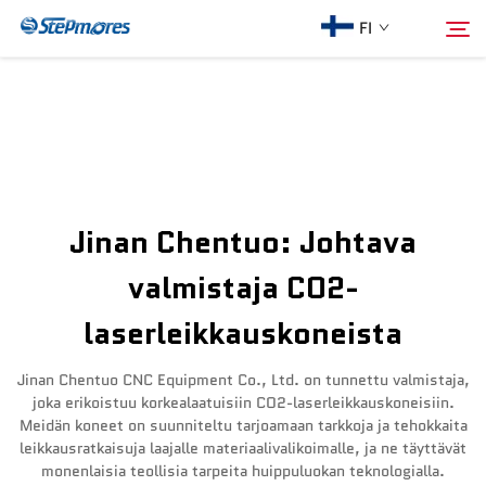
FI
Etusivu
Hae
Meistä
Jinan Chentuo: Johtava
Tuotteet
valmistaja CO2-
laserleikkauskoneista
Opas
Jinan Chentuo CNC Equipment Co., Ltd. on tunnettu valmistaja,
Osta
joka erikoistuu korkealaatuisiin CO2-laserleikkauskoneisiin.
Meidän koneet on suunniteltu tarjoamaan tarkkoja ja tehokkaita
leikkausratkaisuja laajalle materiaalivalikoimalle, ja ne täyttävät
Video
monenlaisia teollisia tarpeita huippuluokan teknologialla.