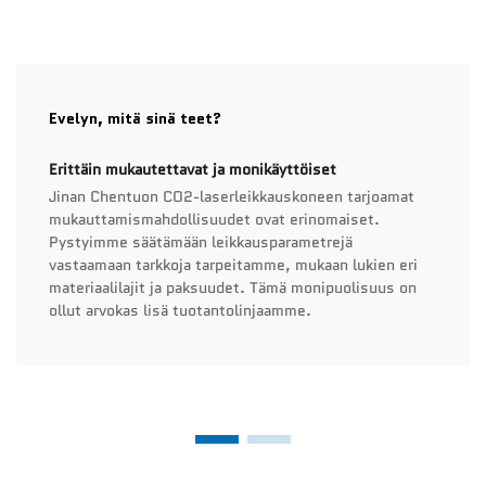
Evelyn, mitä sinä teet?
Erittäin mukautettavat ja monikäyttöiset
Jinan Chentuon CO2-laserleikkauskoneen tarjoamat
mukauttamismahdollisuudet ovat erinomaiset.
Pystyimme säätämään leikkausparametrejä
vastaamaan tarkkoja tarpeitamme, mukaan lukien eri
materiaalilajit ja paksuudet. Tämä monipuolisuus on
ollut arvokas lisä tuotantolinjaamme.