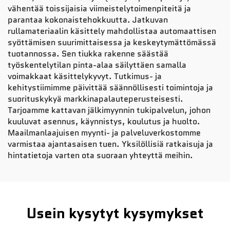
vähentää toissijaisia viimeistelytoimenpiteitä ja
parantaa kokonaistehokkuutta. Jatkuvan
rullamateriaalin käsittely mahdollistaa automaattisen
syöttämisen suurimittaisessa ja keskeytymättömässä
tuotannossa. Sen tiukka rakenne säästää
työskentelytilan pinta-alaa säilyttäen samalla
voimakkaat käsittelykyvyt. Tutkimus- ja
kehitystiimimme päivittää säännöllisesti toimintoja ja
suorituskykyä markkinapalauteperusteisesti.
Tarjoamme kattavan jälkimyynnin tukipalvelun, johon
kuuluvat asennus, käynnistys, koulutus ja huolto.
Maailmanlaajuisen myynti- ja palveluverkostomme
varmistaa ajantasaisen tuen. Yksilöllisiä ratkaisuja ja
hintatietoja varten ota suoraan yhteyttä meihin.
Usein kysytyt kysymykset