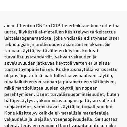
Jinan Chentuo CNC:n CO2-laserleikkauskone edustaa
uutta, älykästä ei-metallien käsittelyyn tarkoitettua
laitteistogeneraatiota, joka yhdistää edistyneen laser
teknologian ja teollisuuden asiantuntemuksen. Se
tarjoaa käyttäjäystävällisen käytön, korkeat
turvallisuusstandardit, vahvan vakauden ja
soveltuvuuden jatkuvaa käyttöä varten erilaisissa
tuotantoympäristöissä. Kosketusnäytöllä varustettu
ohjausjärjestelmä mahdollistaa visuaalisen käytön,
reaaliaikaisen seurannan ja parametrien säätämisen,
mikä mahdollistaa uusien käyttäjien nopean
perehtymisen. Useat turvallisuusominaisuudet, kuten
hätäpysäytys, ylikuormitussuojaus ja täysin suljetut
suojakotelot, varmistavat käyttäjän turvallisuuden.
Kone käsittelyy kaikkia ei-metallisia materiaaleja
vakaudella ja laajalla yhteensopivuudella. Se tuottaa
sileitä, terävien reunojen (burr) vapaita pintoja, mikä