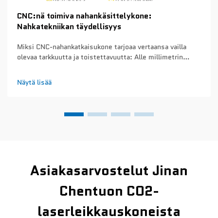
CNC:nä toimiva nahankäsittelykone:
Nahkatekniikan täydellisyys
Miksi CNC-nahankatkaisukone tarjoaa vertaansa vailla
olevaa tarkkuutta ja toistettavuutta: Alle millimetrin
tarkkuus ja toistettavuus eri tuotantoerissä – CNC-
nahankatkaisukoneet saavuttavat noin 0,1 mm:n
Näytä lisää
tarkkuuden joka kerta, kun ne leikkaavat tuotantosarjoja...
Asiakasarvostelut Jinan
Chentuon CO2-
laserleikkauskoneista