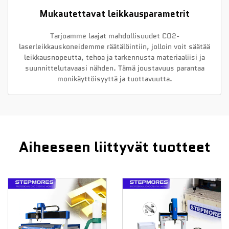
Mukautettavat leikkausparametrit
Tarjoamme laajat mahdollisuudet CO2-
laserleikkauskoneidemme räätälöintiin, jolloin voit säätää
leikkausnopeutta, tehoa ja tarkennusta materiaaliisi ja
suunnittelutavaasi nähden. Tämä joustavuus parantaa
monikäyttöisyyttä ja tuottavuutta.
Aiheeseen liittyvät tuotteet