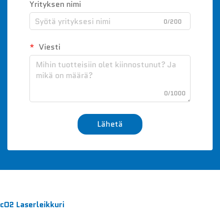
Yrityksen nimi
0/200
Viesti
0/1000
Lähetä
cO2 Laserleikkuri