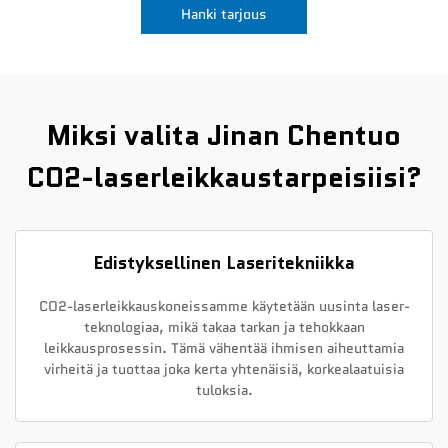
Hanki tarjous
Uutiset
Ota yhteyttä
Miksi valita Jinan Chentuo
CO2-laserleikkaustarpeisiisi?
Edistyksellinen Laseritekniikka
CO2-laserleikkauskoneissamme käytetään uusinta laser-
teknologiaa, mikä takaa tarkan ja tehokkaan
leikkausprosessin. Tämä vähentää ihmisen aiheuttamia
virheitä ja tuottaa joka kerta yhtenäisiä, korkealaatuisia
tuloksia.