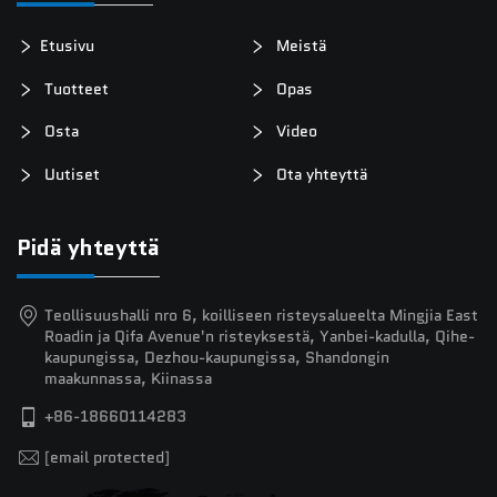
Etusivu
Meistä
Tuotteet
Opas
Osta
Video
Uutiset
Ota yhteyttä
Pidä yhteyttä
Teollisuushalli nro 6, koilliseen risteysalueelta Mingjia East
Roadin ja Qifa Avenue'n risteyksestä, Yanbei-kadulla, Qihe-
kaupungissa, Dezhou-kaupungissa, Shandongin
maakunnassa, Kiinassa
+86-18660114283
[email protected]