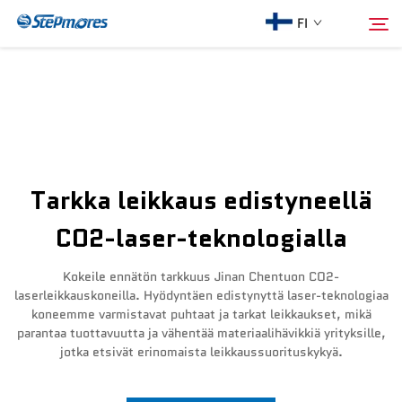
FI
Etusivu
Hae
Meistä
Tarkka leikkaus edistyneellä
Tuotteet
CO2-laser-teknologialla
Opas
Kokeile ennätön tarkkuus Jinan Chentuon CO2-
laserleikkauskoneilla. Hyödyntäen edistynyttä laser-teknologiaa
koneemme varmistavat puhtaat ja tarkat leikkaukset, mikä
Osta
parantaa tuottavuutta ja vähentää materiaalihävikkiä yrityksille,
jotka etsivät erinomaista leikkaussuorituskykyä.
Video