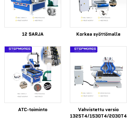
12 SARJA
Korkea syöttömalle
ATC-toiminto
Vahvistettu versio
1325T4/1530T4/2030T4