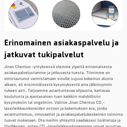
Erinomainen asiakaspalvelu ja
jatkuvat tukipalvelut
Jinan Chentuo -yrityksessä olemme ylpeitä erinomaisesta
asiakaspalvelustamme ja jatkuvasta tuesta. Tiimimme on
omistautunut varmistamaan sinulle sujuva kokemus alusta
alkaen, eli ensimmäisestä kysymyksestä aina jälkimyynnin
tukeen asti. Tarjoamme asiantuntevaa ohjausta, kattavaa
koulutusta ja ajantasaisen tuen kaikkiin mahdollisiin
kysymyksiin tai ongelmiin. Valitse Jinan Chentuo CO₂-
laserleikkauskoneiden ostoon ja kokemuksen ero, jonka
asiantuntemus, innovaatiot ja asiakaspalvelukeskeinen toiminta
tuovat mukanaan. Ota meihin yhteyttä saadaksesi lisätietoja ja
löydäkseen, miten CO₂-laserleikkauskoneemme voivat muuttaa