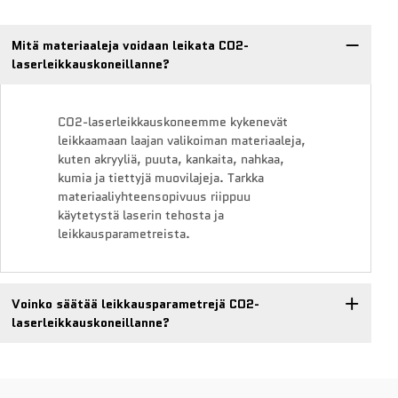
Mitä materiaaleja voidaan leikata CO2-
laserleikkauskoneillanne?
CO2-laserleikkauskoneemme kykenevät
leikkaamaan laajan valikoiman materiaaleja,
kuten akryyliä, puuta, kankaita, nahkaa,
kumia ja tiettyjä muovilajeja. Tarkka
materiaaliyhteensopivuus riippuu
käytetystä laserin tehosta ja
leikkausparametreista.
Voinko säätää leikkausparametrejä CO2-
laserleikkauskoneillanne?