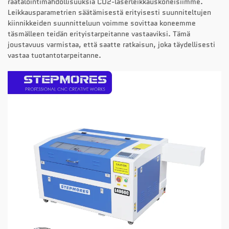
räätälöintimahdollisuuksia CO2-laserleikkauskoneisiimme.
Leikkausparametrien säätämisestä erityisesti suunniteltujen
kiinnikkeiden suunnitteluun voimme sovittaa koneemme
täsmälleen teidän erityistarpeitanne vastaaviksi. Tämä
joustavuus varmistaa, että saatte ratkaisun, joka täydellisesti
vastaa tuotantotarpeitanne.