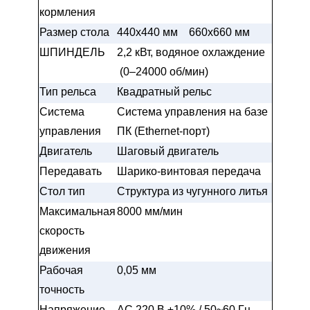
кормления
Размер стола
440x440 мм
660x660 мм
ШПИНДЕЛЬ
2,2 кВт, водяное охлаждение
(0–24000 об/мин)
Тип рельса
Квадратный рельс
Система
Система управления на базе
управления
ПК (Ethernet-порт)
Двигатель
Шаговый двигатель
Передавать
Шарико-винтовая передача
Стол тип
Структура из чугунного литья
Максимальная
8000 мм/мин
скорость
движения
Рабочая
0,05 мм
точность
Напряжение
AC 220 В ±10% / 50~60 Гц