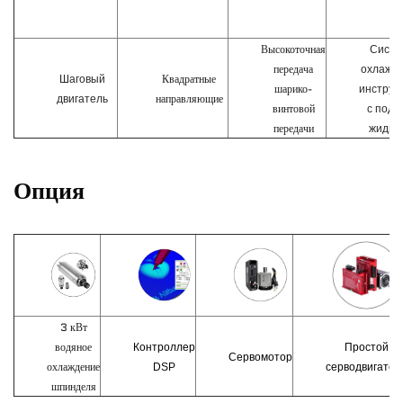
Высокоточная
Систе
передача
охлажд
Квадратные
Шаговый
шарико-
инструм
направляющие
двигатель
винтовой
с пода
передачи
жидко
Опция
3 кВт
водяное
Контроллер
Простой
Сервомотор
охлаждение
DSP
серводвигател
шпинделя