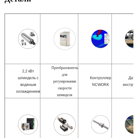
Преобразователь
2,2 кВт
для
шпиндель с
Контроллер
Датч
регулирования
водяным
NCWORK
инструм
скорости
охлаждением
шпинделя