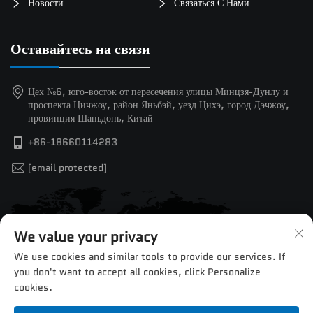
Новости
Связаться С Нами
Оставайтесь на связи
Цех №6, юго-восток от пересечения улицы Минцзя-Дунлу и
проспекта Цичжоу, район Яньбэй, уезд Цихэ, город Дэчжоу,
провинция Шаньдонь, Китай
+86-18660114283
[email protected]
We value your privacy
We use cookies and similar tools to provide our services. If
you don't want to accept all cookies, click Personalize
cookies.