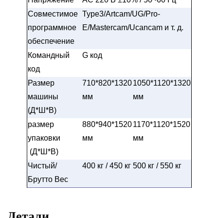
Совместимое
Type3/Artcam/UG/Pro-
программное
E/Mastercam/Ucancam и т. д.
обеспечение
Командный
G код
код
Размер
710*820*1320
1050*1120*1320
машины
мм
мм
(Д*Ш*В)
размер
880*940*1520
1170*1120*1520
упаковки
мм
мм
(Д*Ш*В)
Чистый/
400 кг / 450 кг
500 кг / 550 кг
Брутто Вес
Детали