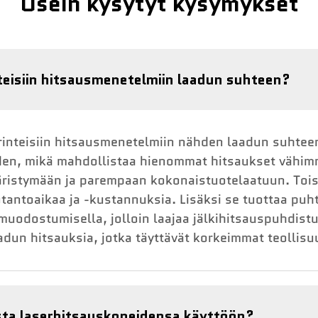
Usein kysytyt kysymykset
teisiin hitsausmenetelmiin laadun suhteen?
erinteisiin hitsausmenetelmiin nähden laadun suhtee
en, mikä mahdollistaa hienommat hitsaukset vähi
äristymään ja parempaan kokonaistuotelaatuun. Toi
tantoaikaa ja -kustannuksia. Lisäksi se tuottaa pu
muodostumisella, jolloin laajaa jälkihitsauspuhdistu
adun hitsauksia, jotka täyttävät korkeimmat teollisu
sta laserhitsauskoneidensa käyttöön?