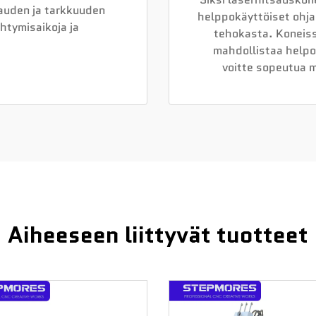
auden ja tarkkuuden
helppokäyttöiset ohjai
htymisaikoja ja
tehokasta. Koneiss
.
mahdollistaa helpon
voitte sopeutua m
Aiheeseen liittyvät tuotteet