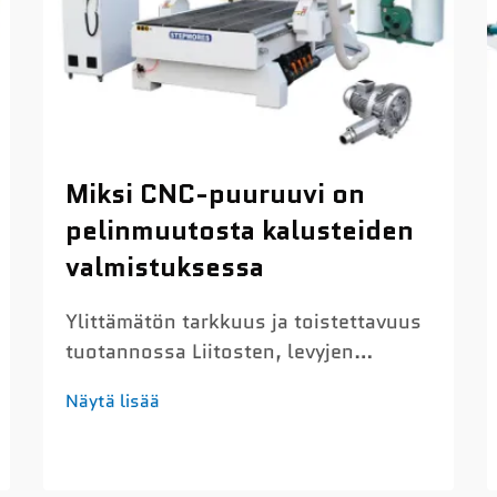
Miksi CNC-puuruuvi on
pelinmuutosta kalusteiden
valmistuksessa
Ylittämätön tarkkuus ja toistettavuus
tuotannossa Liitosten, levyjen
leikkaamisen ja reunien profiloimisen
Näytä lisää
alamillimetrisen tarkkuuden
saavuttaminen Puunjalostukseen
tarkoitetut CNC-ruuvit voivat