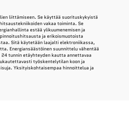
en liittämiseen. Se käyttää suorituskykyistä
hitsaustekniikoiden vakaa toiminta. Se
rgianhallinta estää ylikuumenemisen ja
innoitushitsausta ja erikoismuotoista
staa. Sitä käytetään laajalti elektroniikassa,
utta. Energiansäästöinen suunnittelu vähentää
a 24 tunnin etäyhteyden kautta annettavaa
ukautettavasti työskentelytilan koon ja
uja. Yksityiskohtaisempaa hinnoittelua ja