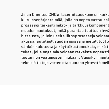
Jinan Chentuo CNC:n laserhitsauskone on korkea
kuitulaserjärjestelmää, jolla on nopea vastausa
prosessoi tarkasti mikro- ja tarkkuuskomponent
muodonmuutokset, mikä parantaa tuotteen hyväk
hitsausta, jolloin useita liitosprosesseja voidaa
akussa, autoteollisuuden osissa ja metallituot
sähkön kulutusta ja käyttökustannuksia, mikä 
tukea, jolla ongelmia voidaan ratkaista nopeast
tuotannon vaatimusten mukaan. Vuosikymmenten
teknisiä tietoja varten ota suoraan yhteyttä mei