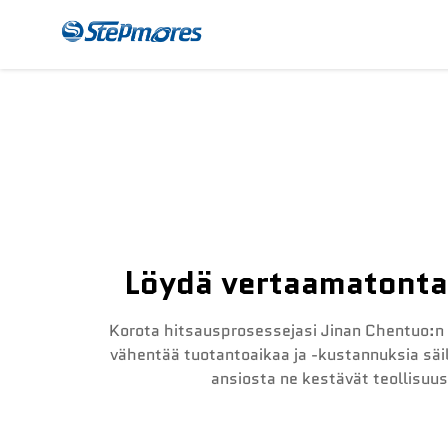
CNC-Jakajakone
Mak
Löydä vertaamatonta 
Korota hitsausprosessejasi Jinan Chentuo:n
vähentää tuotantoaikaa ja -kustannuksia säil
ansiosta ne kestävät teollisuus