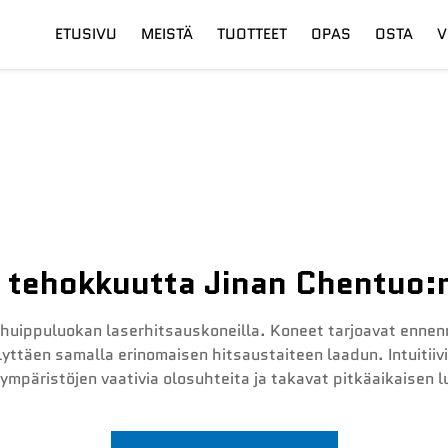
ETUSIVU
MEISTÄ
TUOTTEET
OPAS
OSTA
V
su
Digitaalinen Leikkuupää
Toimitus
Kuitulaseri
Koulutus
tehokkuutta Jinan Chentuo:n
 huippuluokan laserhitsauskoneilla. Koneet tarjoavat enn
yttäen samalla erinomaisen hitsaustaiteen laadun. Intuitiiv
ympäristöjen vaativia olosuhteita ja takavat pitkäaikaisen 