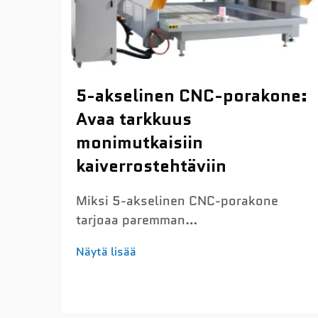
5-akselinen CNC-porakone:
Avaa tarkkuus
monimutkaisiin
kaiverrostehtäviin
Miksi 5-akselinen CNC-porakone
tarjoaa paremman
kaiverrustarkkuuden Alle 0,03 mm:n
Näytä lisää
sijoitustarkkuus ja lämpötilavakaa
servosäätö mikroyksityiskohtaisia
kaiverruksia varten Nykyiset 5-
akseliset CNC-porakoneet