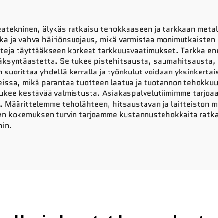
tekninen, älykäs ratkaisu tehokkaaseen ja tarkkaan metalli
ika ja vahva häiriönsuojaus, mikä varmistaa monimutkaisten 
teja täyttääkseen korkeat tarkkuusvaatimukset. Tarkka ene
syntäastetta. Se tukee pistehitsausta, saumahitsausta, p
n suorittaa yhdellä kerralla ja työnkulut voidaan yksinkertai
teissa, mikä parantaa tuotteen laatua ja tuotannon tehokku
tukee kestävää valmistusta. Asiakaspalvelutiimimme tarjoa
i. Määrittelemme teholähteen, hitsaustavan ja laitteiston m
 kokemuksen turvin tarjoamme kustannustehokkaita ratkais
hin.