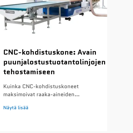
CN
CNC-kohdistuskone: Avain
kui
puunjalostustuotantolinjojen
Iha
tehostamiseen
no
met
Kuinka CNC-kohdistuskoneet
maksimoivat raaka-aineiden
Kui
hyötykäytön ja vähentävät jätettä
Näytä lisää
saa
Kohdistusalgoritmin etu: raaka-
meta
aineiden hyötykäytön parantaminen
Näyt
puls
85 %:sta 98 %:iin
nop