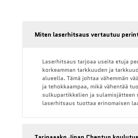
Miten laserhitsaus vertautuu perin
Laserhitsaus tarjoaa useita etuja p
korkeamman tarkkuuden ja tarkkuud
alueella. Tämä johtaa vähemmän vä
ja tehokkaampaa, mikä vähentää tuo
sulkupartikkelien ja sulamisjätteen 
laserhitsaus tuottaa erinomaisen la
Tarjoaaako Jinan Chentuo koulutu