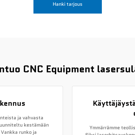
Hanki tarjous
hentuo CNC Equipment lasersu
akennus
Käyttäjäystä
teista ja vahvasta
uunniteltu kestämään
Ymmärrämme teollis
 Vankka runko ja
Siksi laserhitsauskone