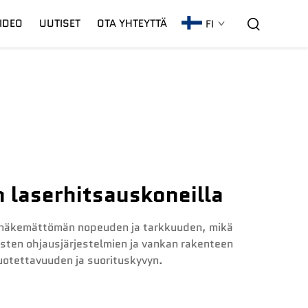
IDEO
UUTISET
OTA YHTEYTTÄ
FI
C02-Laseri
Takuu
CNC-Kaari
 laserhitsauskoneilla
ennäkemättömän nopeuden ja tarkkuuden, mikä
isten ohjausjärjestelmien ja vankan rakenteen
luotettavuuden ja suorituskyvyn.