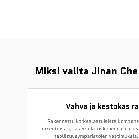
Miksi valita Jinan C
Vahva ja kestokas r
Rakennettu korkealaatuisista komponen
rakenteesta, lasersulatuskoneemme on s
teollisuusympäristöjen vaatimuksia.