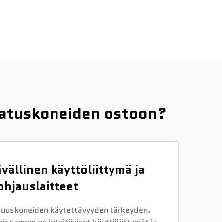
latuskoneiden ostoon?
vällinen käyttöliittymä ja
ohjauslaitteet
uuskoneiden käytettävyyden tärkeyden.
issamme on intuitiiviset käyttöliittymät ja