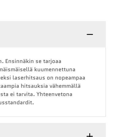
n. Ensinnäkin se tarjoaa
mmäismäisellä kuumennettuna
seksi laserhitsaus on nopeampaa
htaampia hitsauksia vähemmällä
sta ei tarvita. Yhteenvetona
usstandardit.