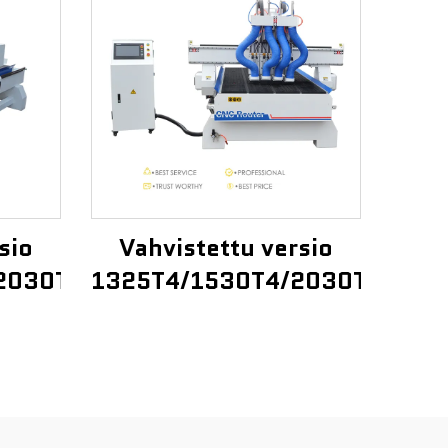
sio
Vahvistettu versio
2030T3
1325T4/1530T4/2030T4