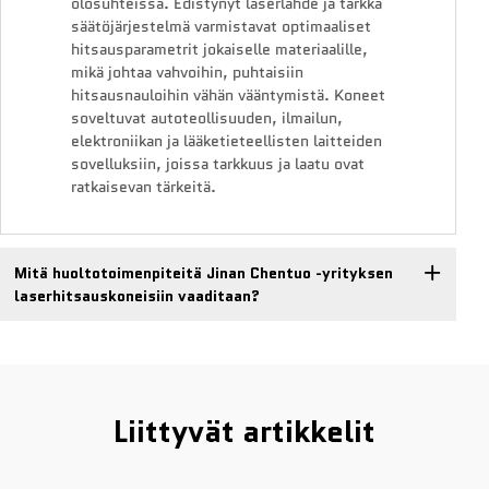
olosuhteissa. Edistynyt laserlähde ja tarkka
säätöjärjestelmä varmistavat optimaaliset
hitsausparametrit jokaiselle materiaalille,
mikä johtaa vahvoihin, puhtaisiin
hitsausnauloihin vähän vääntymistä. Koneet
soveltuvat autoteollisuuden, ilmailun,
elektroniikan ja lääketieteellisten laitteiden
sovelluksiin, joissa tarkkuus ja laatu ovat
ratkaisevan tärkeitä.
Mitä huoltotoimenpiteitä Jinan Chentuo -yrityksen
laserhitsauskoneisiin vaaditaan?
Liittyvät artikkelit