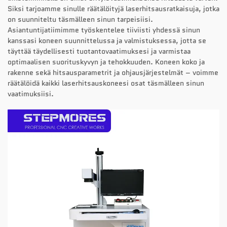
Siksi tarjoamme sinulle räätälöityjä laserhitsausratkaisuja, jotka
on suunniteltu täsmälleen sinun tarpeisiisi.
Asiantuntijatiimimme työskentelee tiiviisti yhdessä sinun
kanssasi koneen suunnittelussa ja valmistuksessa, jotta se
täyttää täydellisesti tuotantovaatimuksesi ja varmistaa
optimaalisen suorituskyvyn ja tehokkuuden. Koneen koko ja
rakenne sekä hitsausparametrit ja ohjausjärjestelmät – voimme
räätälöidä kaikki laserhitsauskoneesi osat täsmälleen sinun
vaatimuksiisi.