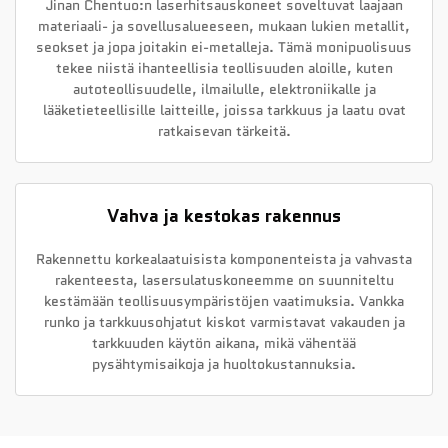
Jinan Chentuo:n laserhitsauskoneet soveltuvat laajaan
materiaali- ja sovellusalueeseen, mukaan lukien metallit,
seokset ja jopa joitakin ei-metalleja. Tämä monipuolisuus
tekee niistä ihanteellisia teollisuuden aloille, kuten
autoteollisuudelle, ilmailulle, elektroniikalle ja
lääketieteellisille laitteille, joissa tarkkuus ja laatu ovat
ratkaisevan tärkeitä.
Vahva ja kestokas rakennus
Rakennettu korkealaatuisista komponenteista ja vahvasta
rakenteesta, lasersulatuskoneemme on suunniteltu
kestämään teollisuusympäristöjen vaatimuksia. Vankka
runko ja tarkkuusohjatut kiskot varmistavat vakauden ja
tarkkuuden käytön aikana, mikä vähentää
pysähtymisaikoja ja huoltokustannuksia.