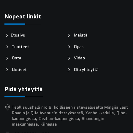
Nopeat linkit
Etusivu
Meistä
Tuotteet
Opas
Osta
Video
Uutiset
Ota yhteyttä
Pidä yhteyttä
Teollisuushalli nro 6, koilliseen risteysalueelta Mingjia East
Roadin ja Qifa Avenue'n risteyksestä, Yanbei-kadulla, Qihe-
kaupungissa, Dezhou-kaupungissa, Shandongin
maakunnassa, Kiinassa