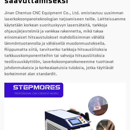
saavuttamiseksi
Jinan Chentuo CNC Equipment Co., Ltd. omistautuu uusimman
laserkokoonpanoteknologian tarjoamiseen teille. Laitteissamme
käytetään korkean suorituskyvyn lasersäteitä, tarkkoja
ohjausjärjestelmiä ja vankkaa rakennetta, mikä takaa
erinomaiset hitsaustulokset mahdollisimman vähällä
lämmöntuotannolla ja vähäisellä muodonmuutoksella.
Riippumatta siitä, tarvitsetko tarkkoja hitsausliitoksia
tarkkuuskomponentteihin tai vahvoja hitsausliitoksia
teollisuuskäyttöön, laserkokoonpanokoneemme tuottavat
johdonmukaisia ja korkealaatuisia tuloksia, jotka täyttävät
korkeimmat alan standardit.