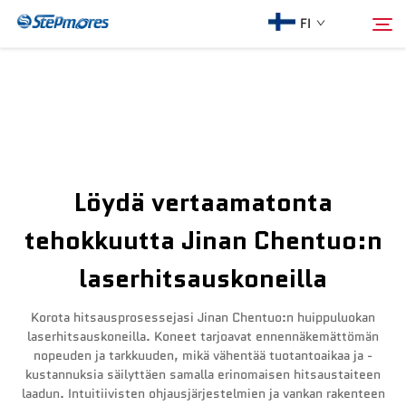
FI
Etusivu
Hae
Meistä
Löydä vertaamatonta
Tuotteet
tehokkuutta Jinan Chentuo:n
laserhitsauskoneilla
Opas
Korota hitsausprosessejasi Jinan Chentuo:n huippuluokan
Osta
laserhitsauskoneilla. Koneet tarjoavat ennennäkemättömän
nopeuden ja tarkkuuden, mikä vähentää tuotantoaikaa ja -
kustannuksia säilyttäen samalla erinomaisen hitsaustaiteen
Video
laadun. Intuitiivisten ohjausjärjestelmien ja vankan rakenteen