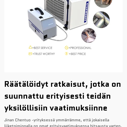
Räätälöidyt ratkaisut, jotka on
suunnattu erityisesti teidän
yksilöllisiin vaatimuksiinne
Jinan Chentuo -yrityksessä ymmärrämme, että jokaisella
liiketoiminnalla on omat erityisvaatimuksensa hitsausta varten.