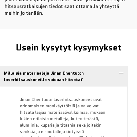
hitsausratkaisujen tiedot saat ottamalla yhteyttä
meihin jo tänään.
Usein kysytyt kysymykset
Millaisia materiaaleja Jinan Chentuo:n
laserhitsauskoneilla voidaan hitsata?
Jinan Chentuo:n laserhitsauskoneet ovat
erinomaisen monikäyttöisiä ja ne voivat
hitsata laajaa materiaalivalikoimaa, mukaan
lukien erilaisia metalleja, kuten terästä,
alumiinia, kuparia ja titaania sekä joitakin
seoksia ja ei-metalleja tietyissä