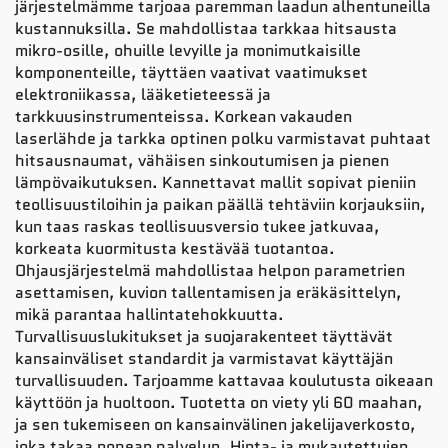
järjestelmämme tarjoaa paremman laadun alhentuneilla
kustannuksilla. Se mahdollistaa tarkkaa hitsausta
mikro-osille, ohuille levyille ja monimutkaisille
komponenteille, täyttäen vaativat vaatimukset
elektroniikassa, lääketieteessä ja
tarkkuusinstrumenteissa. Korkean vakauden
laserlähde ja tarkka optinen polku varmistavat puhtaat
hitsausnaumat, vähäisen sinkoutumisen ja pienen
lämpövaikutuksen. Kannettavat mallit sopivat pieniin
teollisuustiloihin ja paikan päällä tehtäviin korjauksiin,
kun taas raskas teollisuusversio tukee jatkuvaa,
korkeata kuormitusta kestävää tuotantoa.
Ohjausjärjestelmä mahdollistaa helpon parametrien
asettamisen, kuvion tallentamisen ja eräkäsittelyn,
mikä parantaa hallintatehokkuutta.
Turvallisuuslukitukset ja suojarakenteet täyttävät
kansainväliset standardit ja varmistavat käyttäjän
turvallisuuden. Tarjoamme kattavaa koulutusta oikeaan
käyttöön ja huoltoon. Tuotetta on viety yli 60 maahan,
ja sen tukemiseen on kansainvälinen jakelijaverkosto,
joka takaa nopean palvelun. Hinta- ja mukautettujen