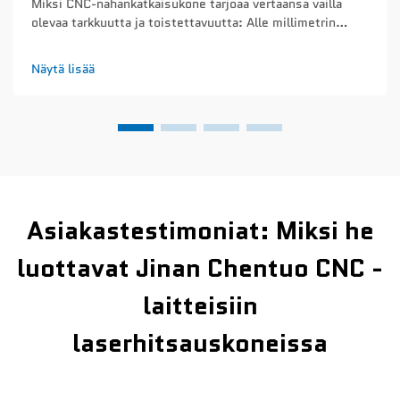
Miksi CNC-nahankatkaisukone tarjoaa vertaansa vailla
olevaa tarkkuutta ja toistettavuutta: Alle millimetrin
tarkkuus ja toistettavuus eri tuotantoerissä – CNC-
nahankatkaisukoneet saavuttavat noin 0,1 mm:n
Näytä lisää
tarkkuuden joka kerta, kun ne leikkaavat tuotantosarjoja...
Asiakastestimoniat: Miksi he
luottavat Jinan Chentuo CNC -
laitteisiin
laserhitsauskoneissa