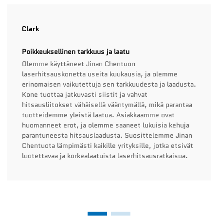
Clark
Poikkeuksellinen tarkkuus ja laatu
Olemme käyttäneet Jinan Chentuon
laserhitsauskonetta useita kuukausia, ja olemme
erinomaisen vaikutettuja sen tarkkuudesta ja laadusta.
Kone tuottaa jatkuvasti siistit ja vahvat
hitsausliitokset vähäisellä vääntymällä, mikä parantaa
tuotteidemme yleistä laatua. Asiakkaamme ovat
huomanneet erot, ja olemme saaneet lukuisia kehuja
parantuneesta hitsauslaadusta. Suosittelemme Jinan
Chentuota lämpimästi kaikille yrityksille, jotka etsivät
luotettavaa ja korkealaatuista laserhitsausratkaisua.