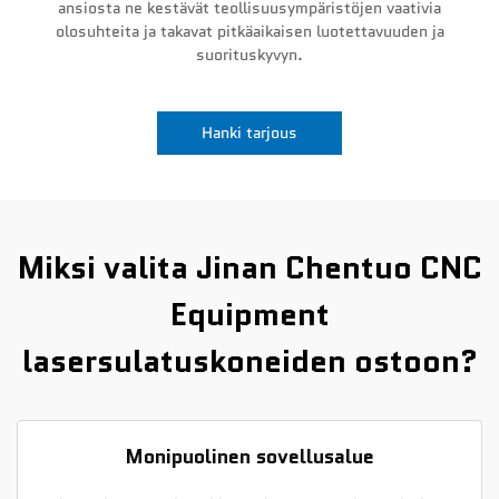
ansiosta ne kestävät teollisuusympäristöjen vaativia
olosuhteita ja takavat pitkäaikaisen luotettavuuden ja
Uutiset
suorituskyvyn.
Ota yhteyttä
Hanki tarjous
Miksi valita Jinan Chentuo CNC
Equipment
lasersulatuskoneiden ostoon?
Monipuolinen sovellusalue