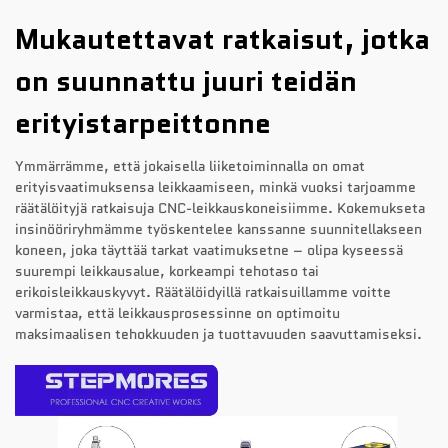
Mukautettavat ratkaisut, jotka
on suunnattu juuri teidän
erityistarpeittonne
Ymmärrämme, että jokaisella liiketoiminnalla on omat
erityisvaatimuksensa leikkaamiseen, minkä vuoksi tarjoamme
räätälöityjä ratkaisuja CNC-leikkauskoneisiimme. Kokemukseta
insinööriryhmämme työskentelee kanssanne suunnitellakseen
koneen, joka täyttää tarkat vaatimuksetne – olipa kyseessä
suurempi leikkausalue, korkeampi tehotaso tai
erikoisleikkauskyvyt. Räätälöidyillä ratkaisuillamme voitte
varmistaa, että leikkausprosessinne on optimoitu
maksimaalisen tehokkuuden ja tuottavuuden saavuttamiseksi.