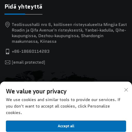
Pidä yhteyttä
Teollisuushalli nro 6, koilliseen risteysalueelta Mingjia East
Roadin ja Qifa Avenue'n risteyksestä, Yanbei-kadulla, Qihe-
kaupungissa, Dezhou-kaupungissa, Shandongin
maakunnassa, Kiinassa
+86-18660114283
[email protected]
We value your privacy
We use cookies and similar tools to provide our services. If
you don't want to accept all cookies, click Personalize
cookies.
Accept all