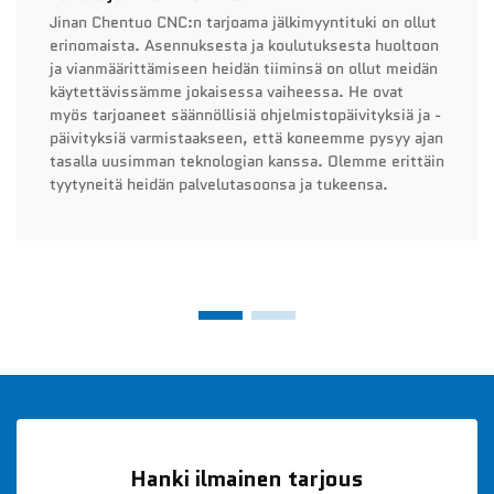
Jinan Chentuo CNC:n tarjoama jälkimyyntituki on ollut
erinomaista. Asennuksesta ja koulutuksesta huoltoon
ja vianmäärittämiseen heidän tiiminsä on ollut meidän
käytettävissämme jokaisessa vaiheessa. He ovat
myös tarjoaneet säännöllisiä ohjelmistopäivityksiä ja -
päivityksiä varmistaakseen, että koneemme pysyy ajan
tasalla uusimman teknologian kanssa. Olemme erittäin
tyytyneitä heidän palvelutasoonsa ja tukeensa.
Hanki ilmainen tarjous