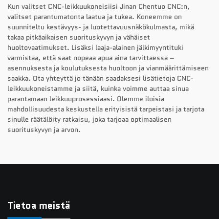
Kun valitset CNC-leikkuukoneisiisi Jinan Chentuo CNC:n,
valitset parantumatonta laatua ja tukea. Koneemme on
suunniteltu kestävyys- ja luotettavuusnäkökulmasta, mikä
takaa pitkäaikaisen suorituskyvyn ja vähäiset
huoltovaatimukset. Lisäksi laaja-alainen jälkimyyntituki
varmistaa, että saat nopeaa apua aina tarvittaessa –
asennuksesta ja koulutuksesta huoltoon ja vianmäärittämiseen
saakka. Ota yhteyttä jo tänään saadaksesi lisätietoja CNC-
leikkuukoneistamme ja siitä, kuinka voimme auttaa sinua
parantamaan leikkuuprosessiaasi. Olemme iloisia
mahdollisuudesta keskustella erityisistä tarpeistasi ja tarjota
sinulle räätälöity ratkaisu, joka tarjoaa optimaalisen
suorituskyvyn ja arvon.
Tietoa meistä