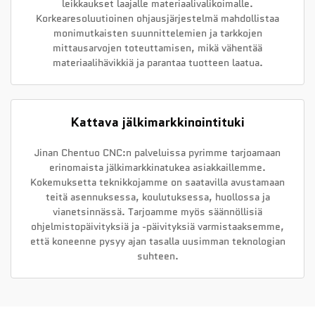
leikkaukset laajalle materiaalivalikoimalle.
Korkearesoluutioinen ohjausjärjestelmä mahdollistaa
monimutkaisten suunnittelemien ja tarkkojen
mittausarvojen toteuttamisen, mikä vähentää
materiaalihävikkiä ja parantaa tuotteen laatua.
Kattava jälkimarkkinointituki
Jinan Chentuo CNC:n palveluissa pyrimme tarjoamaan
erinomaista jälkimarkkinatukea asiakkaillemme.
Kokemuksetta teknikkojamme on saatavilla avustamaan
teitä asennuksessa, koulutuksessa, huollossa ja
vianetsinnässä. Tarjoamme myös säännöllisiä
ohjelmistopäivityksiä ja -päivityksiä varmistaaksemme,
että koneenne pysyy ajan tasalla uusimman teknologian
suhteen.