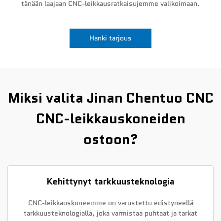
tänään laajaan CNC-leikkausratkaisujemme valikoimaan.
Uutiset
Hanki tarjous
Ota yhteyttä
Miksi valita Jinan Chentuo CNC
CNC-leikkauskoneiden
ostoon?
Kehittynyt tarkkuusteknologia
CNC-leikkauskoneemme on varustettu edistyneellä
tarkkuusteknologialla, joka varmistaa puhtaat ja tarkat