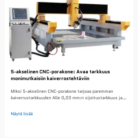
5-akselinen CNC-porakone: Avaa tarkkuus
monimutkaisiin kaiverrostehtäviin
Miksi 5-akselinen CNC-porakone tarjoaa paremman
kaiverrustarkkuuden Alle 0,03 mm:n sijoitustarkkuus ja
lämpötilavakaa servosäätö mikroyksityiskohtaisia
kaiverruksia varten Nykyiset 5-akseliset CNC-porakoneet
Näytä lisää
saavuttavat sijoitustarkkuuden toistettavuuden alle 0,03
mm kiinteän monoliittisen rakenteen ansiosta...