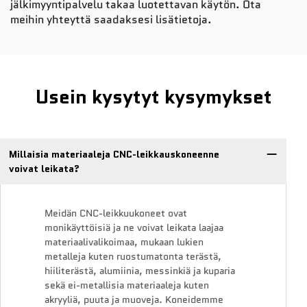
jälkimyyntipalvelu takaa luotettavan käytön. Ota
meihin yhteyttä saadaksesi lisätietoja.
Usein kysytyt kysymykset
Millaisia materiaaleja CNC-leikkauskoneenne
voivat leikata?
Meidän CNC-leikkuukoneet ovat
monikäyttöisiä ja ne voivat leikata laajaa
materiaalivalikoimaa, mukaan lukien
metalleja kuten ruostumatonta terästä,
hiiliterästä, alumiinia, messinkiä ja kuparia
sekä ei-metallisia materiaaleja kuten
akryyliä, puuta ja muoveja. Koneidemme