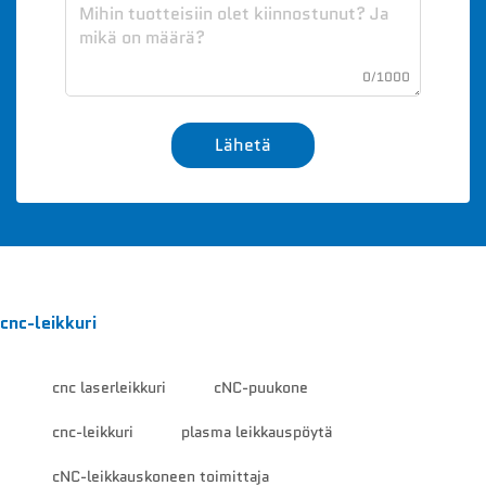
0/1000
Lähetä
cnc-leikkuri
cnc laserleikkuri
cNC-puukone
cnc-leikkuri
plasma leikkauspöytä
cNC-leikkauskoneen toimittaja