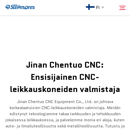
FI
Etusivu
Hae
Meistä
Jinan Chentuo CNC:
Tuotteet
Ensisijainen CNC-
leikkauskoneiden valmistaja
Opas
Jinan Chentuo CNC Equipment Co., Ltd. on johtava
Osta
korkealaatuisien CNC-leikkauskoneiden valmistaja. Meidän
edistynyt teknologiamme takaa tarkkuuden ja tehokkuuden
jokaisessa leikkauksessa, ja palvelemme monia eri aloja, kuten
Video
auto- ja ilmailuteollisuutta sekä metalliteollisuutta. Tutustu jo