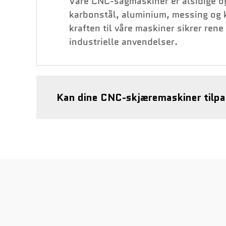
Våre CNC-sagmaskiner er alsidige og 
karbonstål, aluminium, messing og k
kraften til våre maskiner sikrer ren
industrielle anvendelser.
Kan dine CNC-skjæremaskiner tilpas