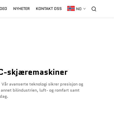
IDEO
NYHETER
KONTAKT OSS
NO
C02 Laser
Garanti
CNC-Plasma
C-skjæremaskiner
år avanserte teknologi sikrer presisjon og
t annet bilindustrien, luft- og romfart samt
 dag.