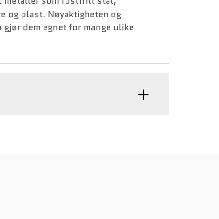
metaller som rustfritt stål,
re og plast. Nøyaktigheten og
om gjør dem egnet for mange ulike