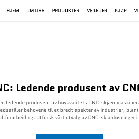
HJEM
OM OSS
PRODUKTER
VEILEDER
KJØP
V
ling
Digital Cutter
Frakt
Fiberlaser
Utdanning
NC: Ledende produsent av CN
en ledende produsent av høykvalitets CNC-skjæremaskiner. V
fredsstiller behovene til et bredt spekter av industrier, blan
llforarbeiding. Utforsk vårt utvalg av CNC-skjærløsninger i