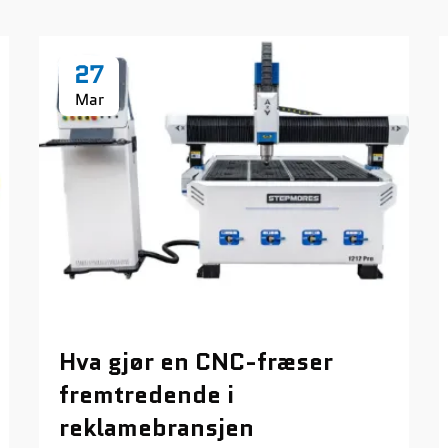
27
Mar
Hva gjør en CNC-fræser
fremtredende i
reklamebransjen