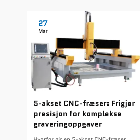
27
Mar
5-akset CNC-fræser: Frigjør
presisjon for komplekse
graveringoppgaver
Hvorfor gir en 5-akset CNC-fræser