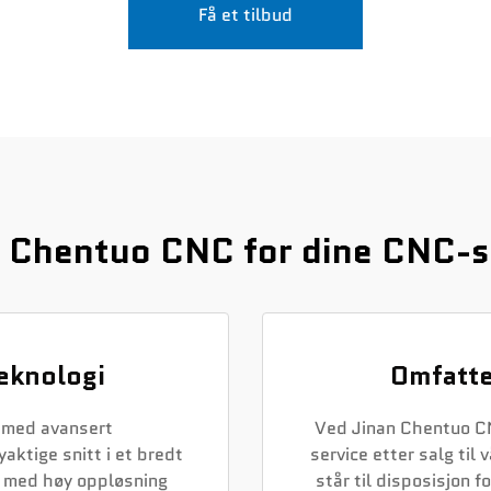
Få et tilbud
n Chentuo CNC for dine CNC
eknologi
Omfatte
 med avansert
Ved Jinan Chentuo CNC
aktige snitt i et bredt
service etter salg til
t med høy oppløsning
står til disposisjon f