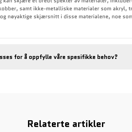
kan skjære et bredt spekter av materialer, inkludert 
obber, samt ikke-metalliske materialer som akryl, t
e og nøyaktige skjærsnitt i disse materialene, noe s
ses for å oppfylle våre spesifikke behov?
Relaterte artikler