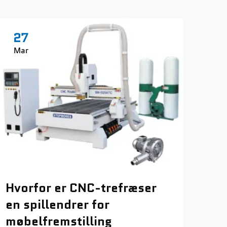
27
2
Mar
Ma
CN
Hvorfor er CNC-trefræser
skj
en spillendrer for
hur
møbelfremstilling