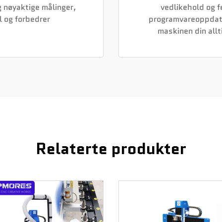
og nøyaktige målinger,
vedlikehold og f
l og forbedrer
programvareoppdater
maskinen din allt
Relaterte produkter