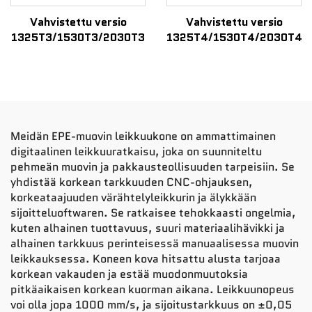
Vahvistettu versio
Vahvistettu versio
1325T3/1530T3/2030T3
1325T4/1530T4/2030T4
Meidän EPE-muovin leikkuukone on ammattimainen
digitaalinen leikkuuratkaisu, joka on suunniteltu
pehmeän muovin ja pakkausteollisuuden tarpeisiin. Se
yhdistää korkean tarkkuuden CNC-ohjauksen,
korkeataajuuden värähtelyleikkurin ja älykkään
sijoitteluoftwaren. Se ratkaisee tehokkaasti ongelmia,
kuten alhainen tuottavuus, suuri materiaalihävikki ja
alhainen tarkkuus perinteisessä manuaalisessa muovin
leikkauksessa. Koneen kova hitsattu alusta tarjoaa
korkean vakauden ja estää muodonmuutoksia
pitkäaikaisen korkean kuorman aikana. Leikkuunopeus
voi olla jopa 1000 mm/s, ja sijoitustarkkuus on ±0,05