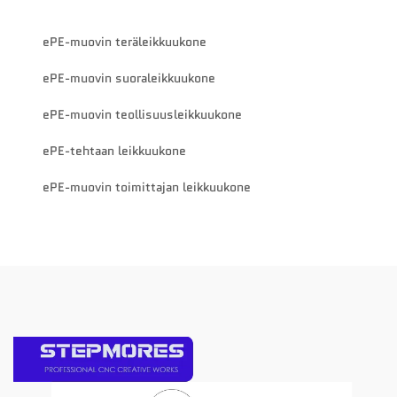
ePE-muovin teräleikkuukone
ePE-muovin suoraleikkuukone
ePE-muovin teollisuusleikkuukone
ePE-tehtaan leikkuukone
ePE-muovin toimittajan leikkuukone