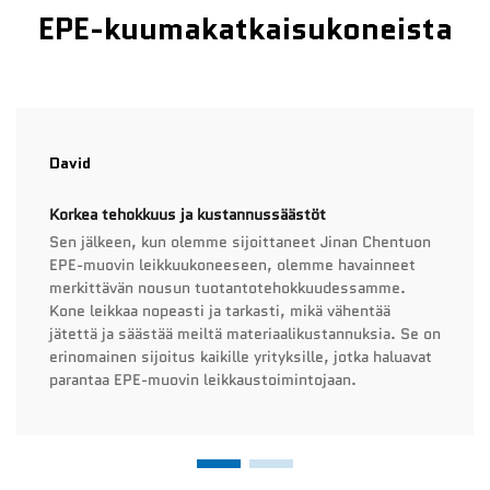
EPE-kuumakatkaisukoneista
David
Korkea tehokkuus ja kustannussäästöt
Sen jälkeen, kun olemme sijoittaneet Jinan Chentuon
EPE-muovin leikkuukoneeseen, olemme havainneet
merkittävän nousun tuotantotehokkuudessamme.
Kone leikkaa nopeasti ja tarkasti, mikä vähentää
jätettä ja säästää meiltä materiaalikustannuksia. Se on
erinomainen sijoitus kaikille yrityksille, jotka haluavat
parantaa EPE-muovin leikkaustoimintojaan.