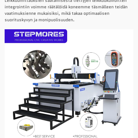
Leikkuumittauksien säätämisestä tiettyjen leikkuukuvioitten
integrointiin voimme räätälöidä koneemme täsmälleen teidän
vaatimuksienne mukaisiksi, mikä takaa optimaalisen
suorituskyvyn ja monipuolisuuden.