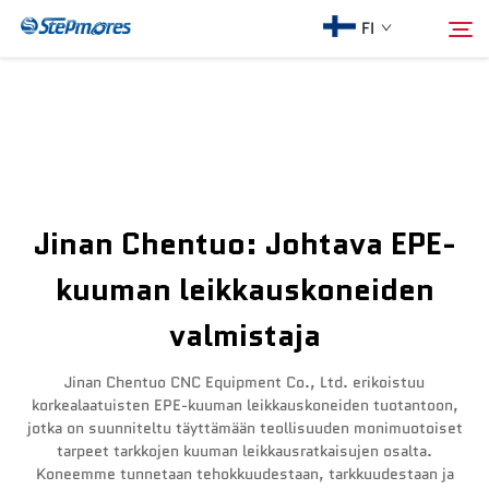
FI
Etusivu
Hae
Meistä
Jinan Chentuo: Johtava EPE-
Tuotteet
kuuman leikkauskoneiden
valmistaja
Opas
Jinan Chentuo CNC Equipment Co., Ltd. erikoistuu
Osta
korkealaatuisten EPE-kuuman leikkauskoneiden tuotantoon,
jotka on suunniteltu täyttämään teollisuuden monimuotoiset
tarpeet tarkkojen kuuman leikkausratkaisujen osalta.
Video
Koneemme tunnetaan tehokkuudestaan, tarkkuudestaan ja