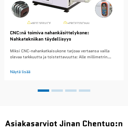
CNC:nä toimiva nahankäsittelykone:
Nahkatekniikan täydellisyys
Miksi CNC-nahankatkaisukone tarjoaa vertaansa vailla
olevaa tarkkuutta ja toistettavuutta: Alle millimetrin
tarkkuus ja toistettavuus eri tuotantoerissä – CNC-
nahankatkaisukoneet saavuttavat noin 0,1 mm:n
Näytä lisää
tarkkuuden joka kerta, kun ne leikkaavat tuotantosarjoja...
Asiakasarviot Jinan Chentuo:n