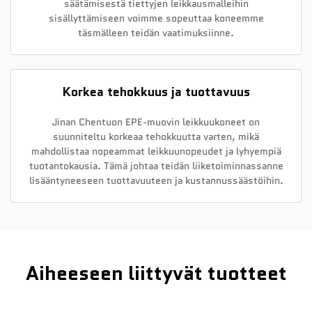
säätämisestä tiettyjen leikkausmalleihin
sisällyttämiseen voimme sopeuttaa koneemme
täsmälleen teidän vaatimuksiinne.
Korkea tehokkuus ja tuottavuus
Jinan Chentuon EPE-muovin leikkuukoneet on
suunniteltu korkeaa tehokkuutta varten, mikä
mahdollistaa nopeammat leikkuunopeudet ja lyhyempiä
tuotantokausia. Tämä johtaa teidän liiketoiminnassanne
lisääntyneeseen tuottavuuteen ja kustannussäästöihin.
Aiheeseen liittyvät tuotteet