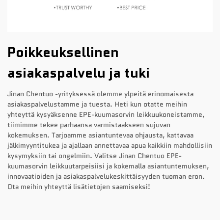
Poikkeuksellinen
asiakaspalvelu ja tuki
Jinan Chentuo -yrityksessä olemme ylpeitä erinomaisesta
asiakaspalvelustamme ja tuesta. Heti kun otatte meihin
yhteyttä kysyäksenne EPE-kuumasorvin leikkuukoneistamme,
tiimimme tekee parhaansa varmistaakseen sujuvan
kokemuksen. Tarjoamme asiantuntevaa ohjausta, kattavaa
jälkimyyntitukea ja ajallaan annettavaa apua kaikkiin mahdollisiin
kysymyksiin tai ongelmiin. Valitse Jinan Chentuo EPE-
kuumasorvin leikkuutarpeisiisi ja kokemalla asiantuntemuksen,
innovaatioiden ja asiakaspalvelukeskittäisyyden tuoman eron.
Ota meihin yhteyttä lisätietojen saamiseksi!