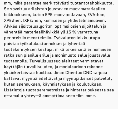
mm, mikä parantaa merkittävästi tuotantotehokkuutta.
Se soveltuu erilaisten joustavien muovimateriaalien
leikkaukseen, kuten EPE-muovipellavaan, EVA:han,
XPE:hen, IXPE:hen, kumiseen ja yhdistelmämuoviin.
Älykäs sijoittelualgoritmi optimoi osien sijoittelun ja
vähentää materiaalihävikkiä yli 15 % verrattuna
perinteisiin menetelmiin. Työkaluton leikkuutapa
poistaa työkalukustannukset ja lyhentää
tuotekehityksen kestoja, mikä tekee siitä erinomaisen
ratkaisun pienille erille ja monimuotoiselle joustavalle
tuotannolle. Turvallisuussuojalaitteet varmistavat
käyttäjän turvallisuuden, ja modulaarinen rakenne
yksinkertaistaa huoltoa. Jinan Chentuo CNC tarjoaa
kattavat myyntiä edeltävät ja myyntijälkeiset palvelut,
kuten asennuksen, käynnistyksen ja koulutuksen.
Lisätietoja tuoteparametreista ja hintatarjouksesta saa
ottamalla yhteyttä ammattimaiseen tiimiimme.