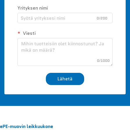
Yrityksen nimi
0/200
Viesti
0/1000
Lähetä
ePE-muovin leikkuukone