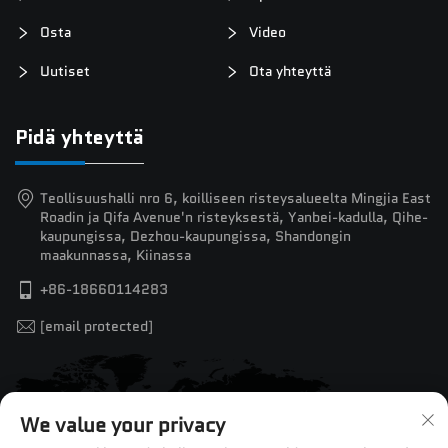
Osta
Video
Uutiset
Ota yhteyttä
Pidä yhteyttä
Teollisuushalli nro 6, koilliseen risteysalueelta Mingjia East
Roadin ja Qifa Avenue'n risteyksestä, Yanbei-kadulla, Qihe-
kaupungissa, Dezhou-kaupungissa, Shandongin
maakunnassa, Kiinassa
+86-18660114283
[email protected]
We value your privacy