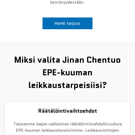
kestävyydestään.
Uutiset
Hanki tarjous
Ota yhteyttä
Miksi valita Jinan Chentuo
EPE-kuuman
leikkaustarpeisiisi?
Räätälöintivaihtoehdot
Tarjoamme laajan valikoiman räätälöintimahdollisuuksia
EPE-kuuman leikkauskoneisiimme. Leikkausmittojen