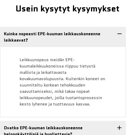
Usein kysytyt kysymykset
Kuinka nopeasti EPE-kuuman leikkauskoneenne
leikkaavat?
Leikkuunopeus meidän EPE-
kuumaleikkuukoneissa riippuu tietystä
mallista ja leikattavasta
kovakuumasolupuusta. Kuitenkin koneet on
suunniteltu korkean tehokkuuden
saavuttamiseksi, mikä takaa nopeat
leikkuunopeudet, joilla tuotantoprosessin
kesto lyhenee ja tuottavuus kasvaa.
Ovatko EPE-kuuman leikkauskoneenne
helppokäyttöisiä ja huollettavia?