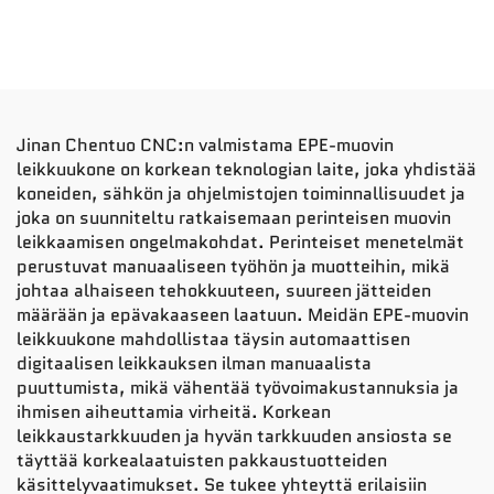
Jinan Chentuo CNC:n valmistama EPE-muovin
leikkuukone on korkean teknologian laite, joka yhdistää
koneiden, sähkön ja ohjelmistojen toiminnallisuudet ja
joka on suunniteltu ratkaisemaan perinteisen muovin
leikkaamisen ongelmakohdat. Perinteiset menetelmät
perustuvat manuaaliseen työhön ja muotteihin, mikä
johtaa alhaiseen tehokkuuteen, suureen jätteiden
määrään ja epävakaaseen laatuun. Meidän EPE-muovin
leikkuukone mahdollistaa täysin automaattisen
digitaalisen leikkauksen ilman manuaalista
puuttumista, mikä vähentää työvoimakustannuksia ja
ihmisen aiheuttamia virheitä. Korkean
leikkaustarkkuuden ja hyvän tarkkuuden ansiosta se
täyttää korkealaatuisten pakkaustuotteiden
käsittelyvaatimukset. Se tukee yhteyttä erilaisiin