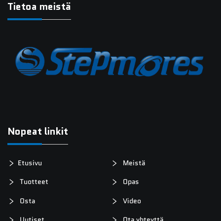
Tietoa meistä
Nopeat linkit
Etusivu
Meistä
Tuotteet
Opas
Osta
Video
Uutiset
Ota yhteyttä