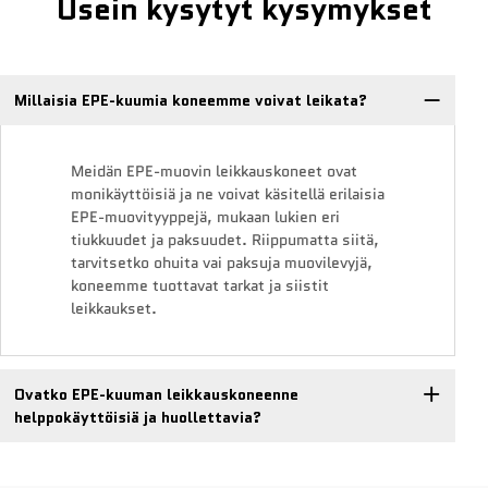
Usein kysytyt kysymykset
Millaisia EPE-kuumia koneemme voivat leikata?
Meidän EPE-muovin leikkauskoneet ovat
monikäyttöisiä ja ne voivat käsitellä erilaisia
EPE-muovityyppejä, mukaan lukien eri
tiukkuudet ja paksuudet. Riippumatta siitä,
tarvitsetko ohuita vai paksuja muovilevyjä,
koneemme tuottavat tarkat ja siistit
leikkaukset.
Ovatko EPE-kuuman leikkauskoneenne
helppokäyttöisiä ja huollettavia?