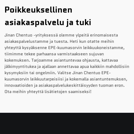
Poikkeuksellinen
asiakaspalvelu ja tuki
Jinan Chentuo -yrityksessä olemme ylpeitä erinomaisesta
asiakaspalvelustamme ja tuesta. Heti kun otatte meihin
yhteyttä kysyäksenne EPE-kuumasorvin leikkuukoneistamme,
tiimimme tekee parhaansa varmistaakseen sujuvan
kokemuksen. Tarjoamme asiantuntevaa ohjausta, kattavaa
jälkimyyntitukea ja ajallaan annettavaa apua kaikkiin mahdollisiin
kysymyksiin tai ongelmiin. Valitse Jinan Chentuo EPE-
kuumasorvin leikkuutarpeisiisi ja kokemalla asiantuntemuksen,
innovaatioiden ja asiakaspalvelukeskittäisyyden tuoman eron.
Ota meihin yhteyttä lisätietojen saamiseksi!