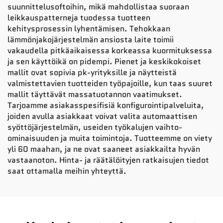
suunnittelusoftoihin, mikä mahdollistaa suoraan
leikkauspatterneja tuodessa tuotteen
kehitysprosessin lyhentämisen. Tehokkaan
lämmönjakojärjestelmän ansiosta laite toimii
vakaudella pitkäaikaisessa korkeassa kuormituksessa
ja sen käyttöikä on pidempi. Pienet ja keskikokoiset
mallit ovat sopivia pk-yrityksille ja näytteistä
valmistettavien tuotteiden työpajoille, kun taas suuret
mallit täyttävät massatuotannon vaatimukset.
Tarjoamme asiakasspesifisiä konfigurointipalveluita,
joiden avulla asiakkaat voivat valita automaattisen
syöttöjärjestelmän, useiden työkalujen vaihto-
ominaisuuden ja muita toimintoja. Tuotteemme on viety
yli 60 maahan, ja ne ovat saaneet asiakkailta hyvän
vastaanoton. Hinta- ja räätälöityjen ratkaisujen tiedot
saat ottamalla meihin yhteyttä.