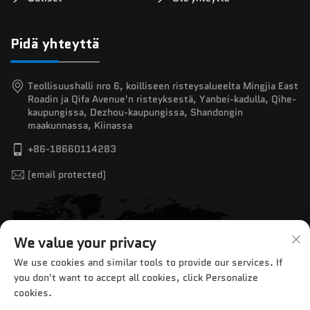
Pidä yhteyttä
Teollisuushalli nro 6, koilliseen risteysalueelta Mingjia East
Roadin ja Qifa Avenue'n risteyksestä, Yanbei-kadulla, Qihe-
kaupungissa, Dezhou-kaupungissa, Shandongin
maakunnassa, Kiinassa
+86-18660114283
[email protected]
We value your privacy
We use cookies and similar tools to provide our services. If
you don't want to accept all cookies, click Personalize
cookies.