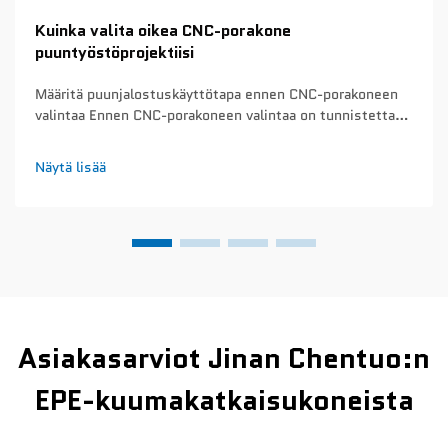
Kuinka valita oikea CNC-porakone
puuntyöstöprojektiisi
Määritä puunjalostuskäyttötapa ennen CNC-porakoneen
valintaa Ennen CNC-porakoneen valintaa on tunnistettava
pääasialliset puunjalostussovellukset. Tämä ratkaiseva
vaihe estää turhia kustannuksia tarpeettomien
Näytä lisää
ominaisuuksien hankinnassa tai välttämättömien
ominaisuuksien aliarviointia...
Asiakasarviot Jinan Chentuo:n
EPE-kuumakatkaisukoneista