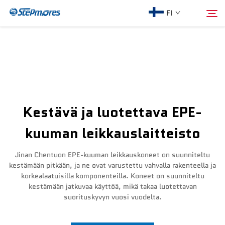
FI
Etusivu
Hae
Meistä
Kestävä ja luotettava EPE-
Tuotteet
kuuman leikkauslaitteisto
Opas
Jinan Chentuon EPE-kuuman leikkauskoneet on suunniteltu
kestämään pitkään, ja ne ovat varustettu vahvalla rakenteella ja
korkealaatuisilla komponenteilla. Koneet on suunniteltu
Osta
kestämään jatkuvaa käyttöä, mikä takaa luotettavan
suorituskyvyn vuosi vuodelta.
Video