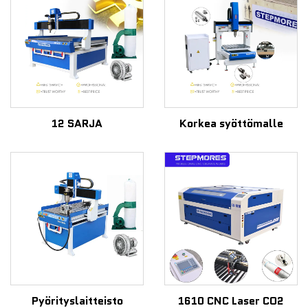
12 SARJA
Korkea syöttömalle
Pyörityslaitteisto
1610 CNC Laser CO2