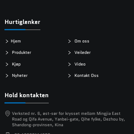
Hurtiglenker
Hjem
Om oss
Produkter
Veileder
Kjøp
Video
Nyheter
Kontakt Oss
Hold kontakten
Verksted nr. 6, øst-sør for krysset mellom Mingjia East
Road og Qifa Avenue, Yanbei-gate, Qihe fylke, Dezhou by,
Shandong-provinsen, Kina