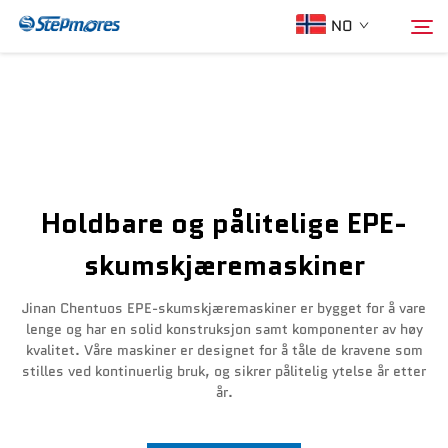
NO
Hjem
Søk
Om oss
Holdbare og pålitelige EPE-
Produkter
skumskjæremaskiner
Veileder
Jinan Chentuos EPE-skumskjæremaskiner er bygget for å vare
lenge og har en solid konstruksjon samt komponenter av høy
kvalitet. Våre maskiner er designet for å tåle de kravene som
Kjøp
stilles ved kontinuerlig bruk, og sikrer pålitelig ytelse år etter
år.
Video