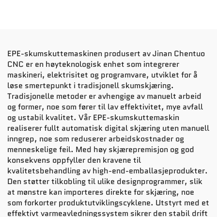
EPE-skumskuttemaskinen produsert av Jinan Chentuo
CNC er en høyteknologisk enhet som integrerer
maskineri, elektrisitet og programvare, utviklet for å
løse smertepunkt i tradisjonell skumskjæring.
Tradisjonelle metoder er avhengige av manuelt arbeid
og former, noe som fører til lav effektivitet, mye avfall
og ustabil kvalitet. Vår EPE-skumskuttemaskin
realiserer fullt automatisk digital skjæring uten manuell
inngrep, noe som reduserer arbeidskostnader og
menneskelige feil. Med høy skjærepremisjon og god
konsekvens oppfyller den kravene til
kvalitetsbehandling av high-end-emballasjeprodukter.
Den støtter tilkobling til ulike designprogrammer, slik
at mønstre kan importeres direkte for skjæring, noe
som forkorter produktutviklingscyklene. Utstyrt med et
effektivt varmeavledningssystem sikrer den stabil drift