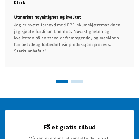
Clark
Utmerket nøyaktighet og kvalitet
Jeg er svært fornøyd med EPE-skumskjæremaskinen
jeg kjøpte fra Jinan Chentuo. Nøyaktigheten og
kvaliteten på snittene er fremragende, og maskinen
har betydelig forbedret vår produksjonsprosess.
Sterkt anbefalt!
Få et gratis tilbud
Vår representant vil kontakte deg snart.