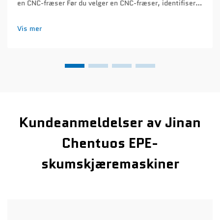
en CNC-fræser Før du velger en CNC-fræser, identifiser
hovedanvendelsene dine innen trearbeid. Denne kritiske
trinnet forhindrer overbetaling for unødvendige
Vis mer
funksjoner eller for lite investering i viktige funksjoner...
Kundeanmeldelser av Jinan
Chentuos EPE-
skumskjæremaskiner