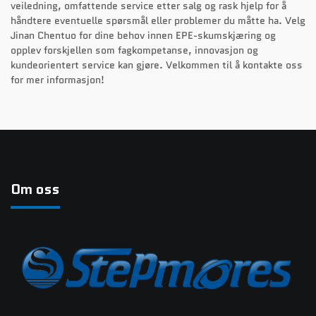
veiledning, omfattende service etter salg og rask hjelp for å
håndtere eventuelle spørsmål eller problemer du måtte ha. Velg
Jinan Chentuo for dine behov innen EPE-skumskjæring og
opplev forskjellen som fagkompetanse, innovasjon og
kundeorientert service kan gjøre. Velkommen til å kontakte oss
for mer informasjon!
Om oss