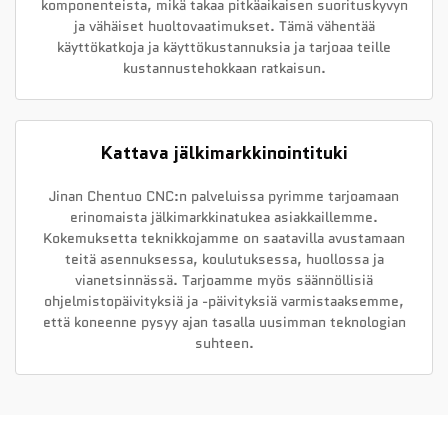
komponenteista, mikä takaa pitkäaikaisen suorituskyvyn
ja vähäiset huoltovaatimukset. Tämä vähentää
käyttökatkoja ja käyttökustannuksia ja tarjoaa teille
kustannustehokkaan ratkaisun.
Kattava jälkimarkkinointituki
Jinan Chentuo CNC:n palveluissa pyrimme tarjoamaan
erinomaista jälkimarkkinatukea asiakkaillemme.
Kokemuksetta teknikkojamme on saatavilla avustamaan
teitä asennuksessa, koulutuksessa, huollossa ja
vianetsinnässä. Tarjoamme myös säännöllisiä
ohjelmistopäivityksiä ja -päivityksiä varmistaaksemme,
että koneenne pysyy ajan tasalla uusimman teknologian
suhteen.