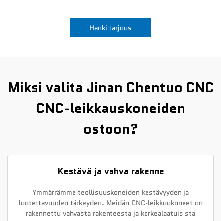
Uutiset
Hanki tarjous
Ota yhteyttä
Miksi valita Jinan Chentuo CNC
CNC-leikkauskoneiden
ostoon?
Kestävä ja vahva rakenne
Ymmärrämme teollisuuskoneiden kestävyyden ja
luotettavuuden tärkeyden. Meidän CNC-leikkuukoneet on
rakennettu vahvasta rakenteesta ja korkealaatuisista