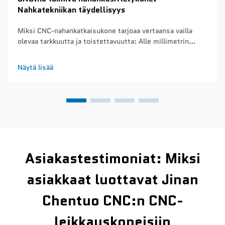
Nahkatekniikan täydellisyys
Miksi CNC-nahankatkaisukone tarjoaa vertaansa vailla
olevaa tarkkuutta ja toistettavuutta: Alle millimetrin
tarkkuus ja toistettavuus eri tuotantoerissä – CNC-
nahankatkaisukoneet saavuttavat noin 0,1 mm:n
Näytä lisää
tarkkuuden joka kerta, kun ne leikkaavat tuotantosarjoja...
Asiakastestimoniat: Miksi
asiakkaat luottavat Jinan
Chentuo CNC:n CNC-
leikkauskoneisiin