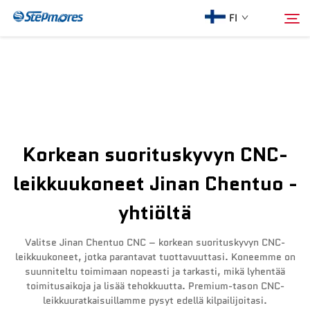
FI
Etusivu
Hae
Meistä
Korkean suorituskyvyn CNC-
Tuotteet
leikkuukoneet Jinan Chentuo -
yhtiöltä
Opas
Valitse Jinan Chentuo CNC – korkean suorituskyvyn CNC-
Osta
leikkuukoneet, jotka parantavat tuottavuuttasi. Koneemme on
suunniteltu toimimaan nopeasti ja tarkasti, mikä lyhentää
toimitusaikoja ja lisää tehokkuutta. Premium-tason CNC-
Video
leikkuuratkaisuillamme pysyt edellä kilpailijoitasi.