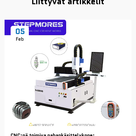
Liittyvät artikkelit
05
Feb
CNC:nä toimiva nahankäsittelykone: