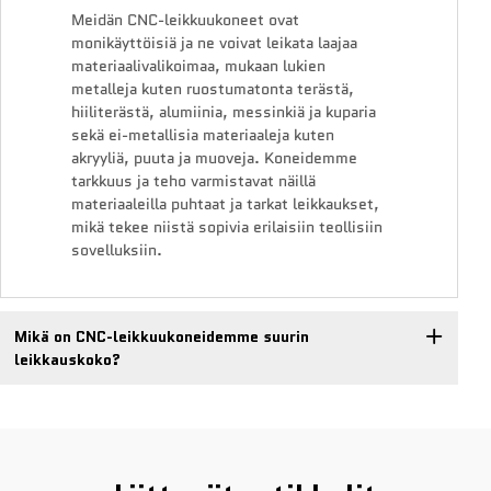
Meidän CNC-leikkuukoneet ovat
monikäyttöisiä ja ne voivat leikata laajaa
materiaalivalikoimaa, mukaan lukien
metalleja kuten ruostumatonta terästä,
hiiliterästä, alumiinia, messinkiä ja kuparia
sekä ei-metallisia materiaaleja kuten
akryyliä, puuta ja muoveja. Koneidemme
tarkkuus ja teho varmistavat näillä
materiaaleilla puhtaat ja tarkat leikkaukset,
mikä tekee niistä sopivia erilaisiin teollisiin
sovelluksiin.
Mikä on CNC-leikkuukoneidemme suurin
leikkauskoko?