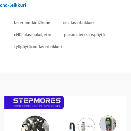
cnc-leikkuri
laserimerkintäkone
cnc laserleikkuri
cNC-plasmakuljetin
plasma leikkauspöytä
työpöytäcnc-laserleikkuri