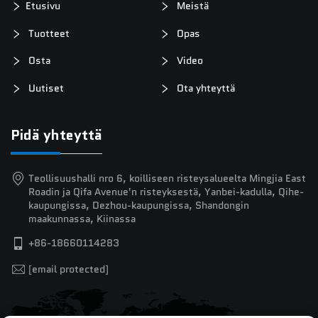
Etusivu
Meistä
Tuotteet
Opas
Osta
Video
Uutiset
Ota yhteyttä
Pidä yhteyttä
Teollisuushalli nro 6, koilliseen risteysalueelta Mingjia East
Roadin ja Qifa Avenue'n risteyksestä, Yanbei-kadulla, Qihe-
kaupungissa, Dezhou-kaupungissa, Shandongin
maakunnassa, Kiinassa
+86-18660114283
[email protected]