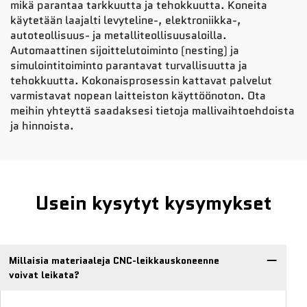
mikä parantaa tarkkuutta ja tehokkuutta. Koneita
käytetään laajalti levyteline-, elektroniikka-,
autoteollisuus- ja metalliteollisuusaloilla.
Automaattinen sijoittelutoiminto (nesting) ja
simulointitoiminto parantavat turvallisuutta ja
tehokkuutta. Kokonaisprosessin kattavat palvelut
varmistavat nopean laitteiston käyttöönoton. Ota
meihin yhteyttä saadaksesi tietoja mallivaihtoehdoista
ja hinnoista.
Usein kysytyt kysymykset
Millaisia materiaaleja CNC-leikkauskoneenne
voivat leikata?