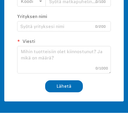
Koodi
0/100
Yrityksen nimi
0/200
Viesti
0/1000
Lähetä