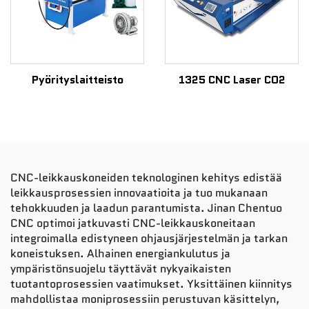
Pyörityslaitteisto
1325 CNC Laser CO2
CNC-leikkauskoneiden teknologinen kehitys edistää
leikkausprosessien innovaatioita ja tuo mukanaan
tehokkuuden ja laadun parantumista. Jinan Chentuo
CNC optimoi jatkuvasti CNC-leikkauskoneitaan
integroimalla edistyneen ohjausjärjestelmän ja tarkan
koneistuksen. Alhainen energiankulutus ja
ympäristönsuojelu täyttävät nykyaikaisten
tuotantoprosessien vaatimukset. Yksittäinen kiinnitys
mahdollistaa moniprosessiin perustuvan käsittelyn,