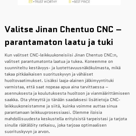
Valitse Jinan Chentuo CNC –
parantamaton laatu ja tuki
Kun valitset CNC-leikkuukoneisiisi Jinan Chentuo CNC:n,
valitset parantumatonta laatua ja tukea. Koneemme on
suunniteltu kestävyys- ja luotettavuusnäkökulmasta, mikä
takaa pitkäaikaisen suorituskyvyn ja vähäiset
huoltovaatimukset. Lisäksi laaja-alainen jälkimyyntituki
varmistaa, että saat nopeaa apua aina tarvittaessa –
asennuksesta ja koulutuksesta huoltoon ja vianmäärittämiseen
saakka. Ota yhteyttä jo tänään saadaksesi lisätietoja CNC-
leikkuukoneistamme ja siitä, kuinka voimme auttaa sinua
parantamaan leikkuuprosessiaasi. Olemme iloisia
mahdollisuudesta keskustella erityisistä tarpeistasi ja tarjota
sinulle räätälöity ratkaisu, joka tarjoaa optimaalisen
suorituskyvyn ja arvon.