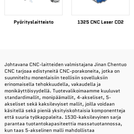
Pyörityslaitteisto
1325 CNC Laser CO2
Johtavana CNC-laitteiden valmistajana Jinan Chentuo
CNC tarjoaa edistyneitä CNC-porakoneita, jotka on
suunniteltu monenlaisiin teollisiin sovelluksiin
erinomaisella tehokkuudella, vakaudella ja
monikäyttöisyydellä. Tuotevalikoimaamme kuuluvat
standardimallit, monipäämallit, 4-akseliset, 5-
akseliset sekä kaksilevyiset mallit, joilla voidaan
käsitellä sekä pieniä yksityiskohtaisia komponentteja
että suuria työkappaleita. 1530-kaksilevyinen sarja
parantaa tuotantokapasiteettia massatuotannossa,
kun taas 5-akselinen malli mahdollistaa