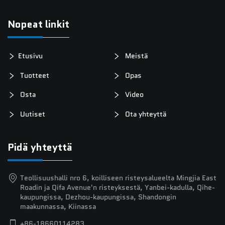
Nopeat linkit
Etusivu
Meistä
Tuotteet
Opas
Osta
Video
Uutiset
Ota yhteyttä
Pidä yhteyttä
Teollisuushalli nro 6, koilliseen risteysalueelta Mingjia East
Roadin ja Qifa Avenue'n risteyksestä, Yanbei-kadulla, Qihe-
kaupungissa, Dezhou-kaupungissa, Shandongin
maakunnassa, Kiinassa
+86-18660114283