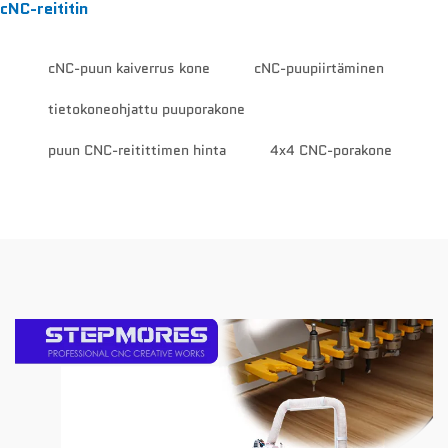
cNC-reititin
cNC-puun kaiverrus kone
cNC-puupiirtäminen
tietokoneohjattu puuporakone
puun CNC-reitittimen hinta
4x4 CNC-porakone