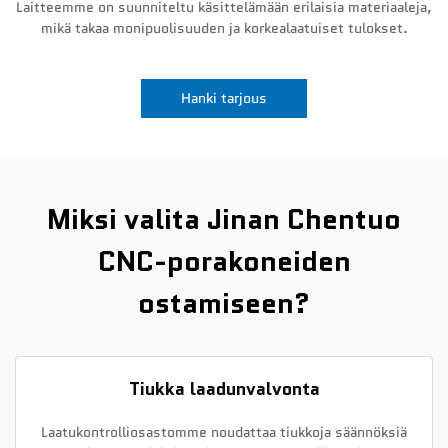
Laitteemme on suunniteltu käsittelämään erilaisia materiaaleja,
mikä takaa monipuolisuuden ja korkealaatuiset tulokset.
Uutiset
Ota yhteyttä
Hanki tarjous
Miksi valita Jinan Chentuo
CNC-porakoneiden
ostamiseen?
Tiukka laadunvalvonta
Laatukontrolliosastomme noudattaa tiukkoja säännöksiä