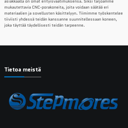
asiakkaalla on omat erityisvaatimuksensa. Siksi tarjoamme
mukautettavia CNC-porakoneita, joita voidaan säätää eri
materiaalien ja sovellusten käsittelyyn. Tiimimme työskentelee
tiiviisti yhdessä teidän kanssanne suunnitellessaan koneen,
joka täyttää täydellisesti teidän tarpeenne.
Tietoa meistä