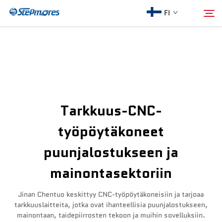
FI
Etusivu
Hae
Meistä
Tarkkuus-CNC-
Tuotteet
työpöytäkoneet
puunjalostukseen ja
Opas
mainontasektoriin
Osta
Jinan Chentuo keskittyy CNC-työpöytäkoneisiin ja tarjoaa
tarkkuuslaitteita, jotka ovat ihanteellisia puunjalostukseen,
Video
mainontaan, taidepiirrosten tekoon ja muihin sovelluksiin.