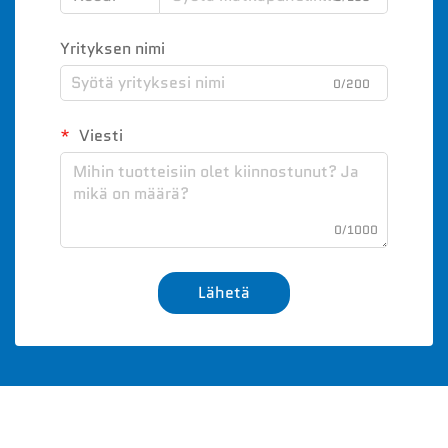
Yrityksen nimi
0/200
Viesti
0/1000
Lähetä