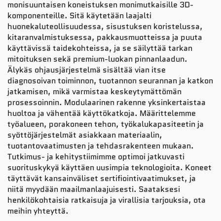
monisuuntaisen koneistuksen monimutkaisille 3D-
komponenteille. Sitä käytetään laajalti
huonekaluteollisuudessa, sisustuksen koristelussa,
kitaranvalmistuksessa, pakkausmuotteissa ja puuta
käyttävissä taidekohteissa, ja se säilyttää tarkan
mitoituksen sekä premium-luokan pinnanlaadun.
Älykäs ohjausjärjestelmä sisältää vian itse
diagnosoivan toiminnon, tuotannon seurannan ja katkon
jatkamisen, mikä varmistaa keskeytymättömän
prosessoinnin. Modulaarinen rakenne yksinkertaistaa
huoltoa ja vähentää käyttökatkoja. Määrittelemme
työalueen, porakoneen tehon, työkalukapasiteetin ja
syöttöjärjestelmät asiakkaan materiaalin,
tuotantovaatimusten ja tehdasrakenteen mukaan.
Tutkimus- ja kehitystiimimme optimoi jatkuvasti
suorituskykyä käyttäen uusimpia teknologioita. Koneet
täyttävät kansainväliset sertifiointivaatimukset, ja
niitä myydään maailmanlaajuisesti. Saataksesi
henkilökohtaisia ratkaisuja ja virallisia tarjouksia, ota
meihin yhteyttä.