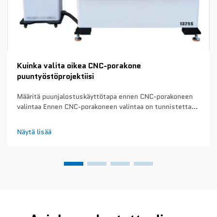
Kuinka valita oikea CNC-porakone
puuntyöstöprojektiisi
Määritä puunjalostuskäyttötapa ennen CNC-porakoneen
valintaa Ennen CNC-porakoneen valintaa on tunnistettava
pääasialliset puunjalostussovellukset. Tämä ratkaiseva
vaihe estää turhia kustannuksia tarpeettomien
Näytä lisää
ominaisuuksien hankinnassa tai välttämättömien
ominaisuuksien aliarviointia...