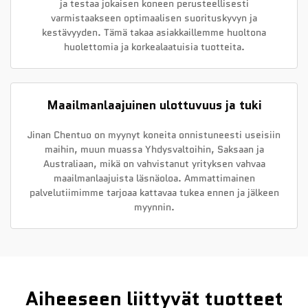
ja testaa jokaisen koneen perusteellisesti
varmistaakseen optimaalisen suorituskyvyn ja
kestävyyden. Tämä takaa asiakkaillemme huoltona
huolettomia ja korkealaatuisia tuotteita.
Maailmanlaajuinen ulottuvuus ja tuki
Jinan Chentuo on myynyt koneita onnistuneesti useisiin
maihin, muun muassa Yhdysvaltoihin, Saksaan ja
Australiaan, mikä on vahvistanut yrityksen vahvaa
maailmanlaajuista läsnäoloa. Ammattimainen
palvelutiimimme tarjoaa kattavaa tukea ennen ja jälkeen
myynnin.
Aiheeseen liittyvät tuotteet