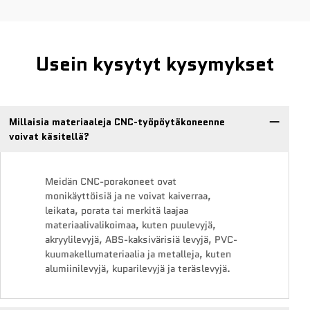
Usein kysytyt kysymykset
Millaisia materiaaleja CNC-työpöytäkoneenne
voivat käsitellä?
Meidän CNC-porakoneet ovat
monikäyttöisiä ja ne voivat kaiverraa,
leikata, porata tai merkitä laajaa
materiaalivalikoimaa, kuten puulevyjä,
akryylilevyjä, ABS-kaksivärisiä levyjä, PVC-
kuumakellumateriaalia ja metalleja, kuten
alumiinilevyjä, kuparilevyjä ja teräslevyjä.