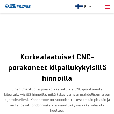
FI
Etusivu
Hae
Meistä
Korkealaatuiset CNC-
Tuotteet
porakoneet kilpailukykyisillä
hinnoilla
Opas
Jinan Chentuo tarjoaa korkealaatuisia CNC-porakoneita
Osta
kilpailukykyisillä hinnoilla, mikä takaa parhaan mahdollisen arvon
sijoituksellesi. Koneemme on suunniteltu kestämään pitkään ja
ne tarjoavat johdonmukaista suorituskykyä sekä vähäistä
Video
huoltoa.