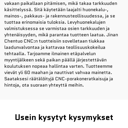
vakaan paikallaan pitämisen, mikä takaa tarkkuuden
käsittelyssä. Sitä käytetään laajalti huonekalu-,
mainos-, pakkaus- ja rakennusteollisuudessa, ja se
tuottaa erinomaisia tuloksia. Levyhuonekalujen
valmistuksessa se varmistaa osien tarkkuuden ja
yhtenäisyyden, mikä parantaa tuotteen laatua. Jinan
Chentuo CNC:n tuotteisiin sovelletaan tiukkaa
laadunvalvontaa ja kattavaa teollisuuskokeilua
tehtaalla. Tarjoamme ilmainen etäpalvelun
myyntijälkeen sekä paikan päällä järjestettävän
koulutuksen nopeaa hallintaa varten. Tuotteemme
vievät yli 60 maahan ja nauttivat vahvaa mainetta.
Saataksesi räätälöityjä CNC-porakoneratkaisuja ja
hintoja, ota suoraan yhteyttä meihin.
Usein kysytyt kysymykset