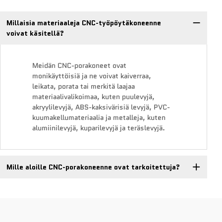
Millaisia materiaaleja CNC-työpöytäkoneenne
voivat käsitellä?
Meidän CNC-porakoneet ovat
monikäyttöisiä ja ne voivat kaiverraa,
leikata, porata tai merkitä laajaa
materiaalivalikoimaa, kuten puulevyjä,
akryylilevyjä, ABS-kaksivärisiä levyjä, PVC-
kuumakellumateriaalia ja metalleja, kuten
alumiinilevyjä, kuparilevyjä ja teräslevyjä.
Mille aloille CNC-porakoneenne ovat tarkoitettuja?