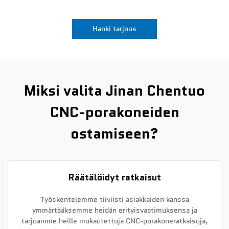
Uutiset
Hanki tarjous
Ota yhteyttä
Miksi valita Jinan Chentuo
CNC-porakoneiden
ostamiseen?
Räätälöidyt ratkaisut
Työskentelemme tiiviisti asiakkaiden kanssa
ymmärtääksemme heidän erityisvaatimuksensa ja
tarjoamme heille mukautettuja CNC-porakoneratkaisuja,