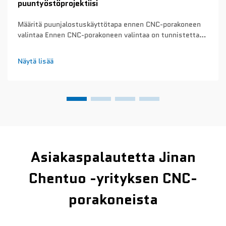
puuntyöstöprojektiisi
Määritä puunjalostuskäyttötapa ennen CNC-porakoneen
valintaa Ennen CNC-porakoneen valintaa on tunnistettava
pääasialliset puunjalostussovellukset. Tämä ratkaiseva
vaihe estää turhia kustannuksia tarpeettomien
Näytä lisää
ominaisuuksien hankinnassa tai välttämättömien
ominaisuuksien aliarviointia...
Asiakaspalautetta Jinan
Chentuo -yrityksen CNC-
porakoneista