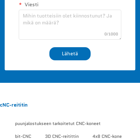
Viesti
0/1000
Lähetä
cNC-reititin
puunjalostukseen tarkoitetut CNC-koneet
bit-CNC
3D CNC-reitittin
4x8 CNC-kone