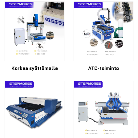
Korkea syöttömalle
ATC-toiminto