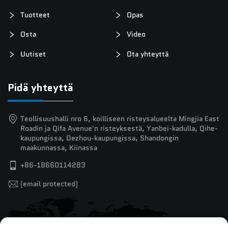
Tuotteet
Opas
Osta
Video
Uutiset
Ota yhteyttä
Pidä yhteyttä
Teollisuushalli nro 6, koilliseen risteysalueelta Mingjia East
Roadin ja Qifa Avenue'n risteyksestä, Yanbei-kadulla, Qihe-
kaupungissa, Dezhou-kaupungissa, Shandongin
maakunnassa, Kiinassa
+86-18660114283
[email protected]