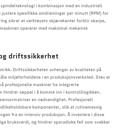
 spindelteknologi i kombinasjon med en industriell
 å justere spesifikke omdreininger per minutt (RPM) for
ing sikrer at verktøyets skjærekanter forblir skarpe,
og maskinen opererer med maksimal mekanisk
og driftssikkerhet
 metrikk. Driftssikkerheten avhenger av kvaliteten på
tåle miljøforholdene i en produksjonsverksted. Støv er
må profesjonelle maskiner ha integrerte
 hindrer søppel i å komme inn i kontrolllogikken.
e sensormatriser en nødvendighet. Profesjonell
dlikeholdsbare komponenter, slik at rutinemessig
ngen fra en intensiv produksjon. Å investere i disse
ktige bruksverdi, og hindrer sporadiske feil som svekker