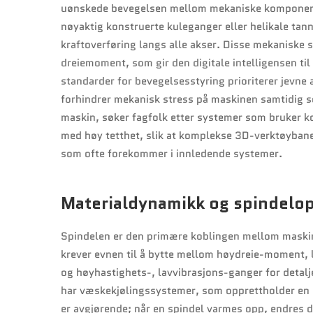
uønskede bevegelsen mellom mekaniske komponent
nøyaktig konstruerte kuleganger eller helikale tan
kraftoverføring langs alle akser. Disse mekanis
dreiemoment, som gir den digitale intelligensen til å
standarder for bevegelsesstyring prioriterer jevne
forhindrer mekanisk stress på maskinen samtidig s
maskin, søker fagfolk etter systemer som bruker k
med høy tetthet, slik at komplekse 3D-verktøyban
som ofte forekommer i innledende systemer.
Materialdynamikk og spindelop
Spindelen er den primære koblingen mellom maskine
krever evnen til å bytte mellom høydreie-moment, 
og høyhastighets-, lavvibrasjons-ganger for detalje
har væskekjølingssystemer, som opprettholder en k
er avgjørende; når en spindel varmes opp, endres d