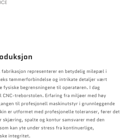
roduksjon
l fabrikasjon representerer en betydelig milepæl i
eks tømmerforbindelse og intrikate detaljer vært
 fysiske begrensningene til operatøren. I dag
il CNC-treborstolen. Erfaring fra miljøer med høy
gangen til profesjonell maskinutstyr i grunnleggende
n er utformet med profesjonelle toleranser, fører det
ver skjæring, spalte og kontur samsvarer med den
som kan yte under stress fra kontinuerlige,
ke integritet.