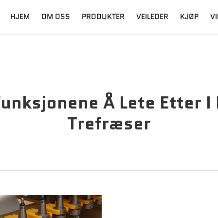
HJEM
OM OSS
PRODUKTER
VEILEDER
KJØP
V
ling
Digital Cutter
Frakt
Fiberlaser
Utdanning
Funksjonene Å Lete Etter I
Trefræser