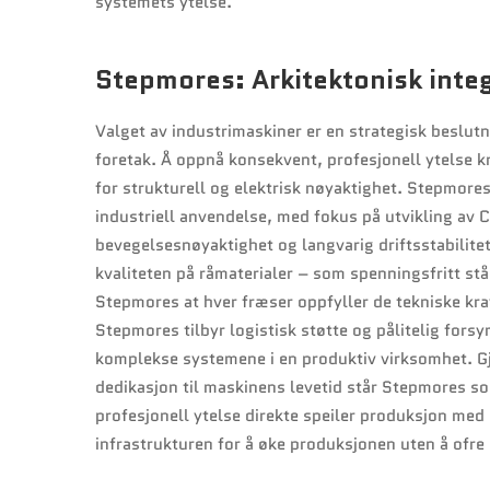
systemets ytelse.
Stepmores: Arkitektonisk inte
Valget av industrimaskiner er en strategisk beslutn
foretak. Å oppnå konsekvent, profesjonell ytelse k
for strukturell og elektrisk nøyaktighet. Stepmores
industriell anvendelse, med fokus på utvikling av C
bevegelsesnøyaktighet og langvarig driftsstabilite
kvaliteten på råmaterialer – som spenningsfritt stå
Stepmores at hver fræser oppfyller de tekniske kra
Stepmores tilbyr logistisk støtte og pålitelig fors
komplekse systemene i en produktiv virksomhet. 
dedikasjon til maskinens levetid står Stepmores so
profesjonell ytelse direkte speiler produksjon med 
infrastrukturen for å øke produksjonen uten å ofr