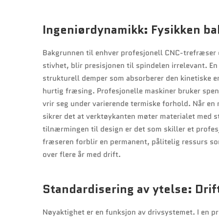
Ingeniørdynamikk: Fysikken ba
Bakgrunnen til enhver profesjonell CNC-trefræser 
stivhet, blir presisjonen til spindelen irrelevant.
strukturell demper som absorberer den kinetiske 
hurtig fræsing. Profesjonelle maskiner bruker spe
vrir seg under varierende termiske forhold. Når e
sikrer det at verktøykanten møter materialet med st
tilnærmingen til design er det som skiller et profesj
fræseren forblir en permanent, pålitelig ressurs s
over flere år med drift.
Standardisering av ytelse: Dri
Nøyaktighet er en funksjon av drivsystemet. I en pr