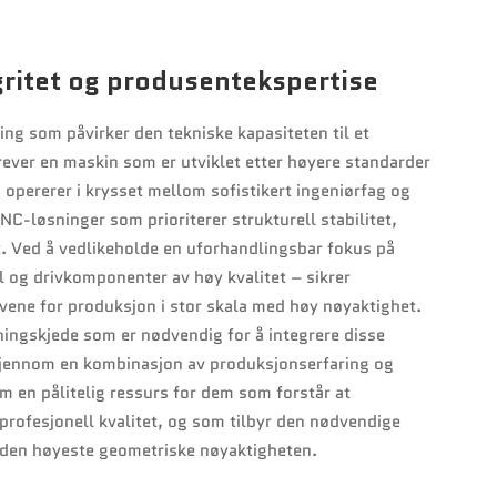
gritet og produsentekspertise
ing som påvirker den tekniske kapasiteten til et
rever en maskin som er utviklet etter høyere standarder
 opererer i krysset mellom sofistikert ingeniørfag og
NC-løsninger som prioriterer strukturell stabilitet,
t. Ved å vedlikeholde en uforhandlingsbar fokus på
l og drivkomponenter av høy kvalitet – sikrer
vene for produksjon i stor skala med høy nøyaktighet.
yningskjede som er nødvendig for å integrere disse
Gjennom en kombinasjon av produksjonserfaring og
m en pålitelig ressurs for dem som forstår at
profesjonell kvalitet, og som tilbyr den nødvendige
e den høyeste geometriske nøyaktigheten.