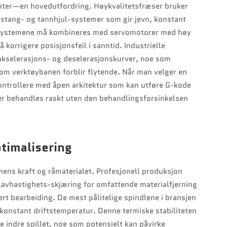
er—en hovedutfordring. Høykvalitetsfræser bruker
nstang- og tannhjul-systemer som gir jevn, konstant
ke systemene må kombineres med servomotorer med høy
 korrigere posisjonsfeil i sanntid. Industrielle
 akselerasjons- og deselerasjonskurver, noe som
om verktøybanen forblir flytende. Når man velger en
ontrollere med åpen arkitektur som kan utføre G-kode
er behandles raskt uten den behandlingsforsinkelsen
timalisering
ns kraft og råmaterialet. Profesjonell produksjon
lavhastighets-skjæring for omfattende materialfjerning
rt bearbeiding. De mest pålitelige spindlene i bransjen
onstant driftstemperatur. Denne termiske stabiliteten
e indre spillet, noe som potensielt kan påvirke