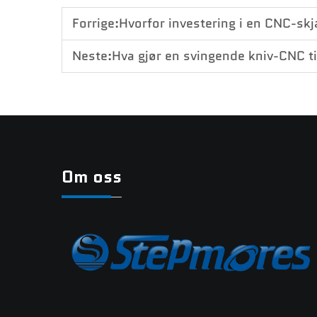
Forrige:
Hvorfor investering i en CNC-skjæremaskin m
Neste:
Hva gjør en svingende kniv-CNC til det
Om oss