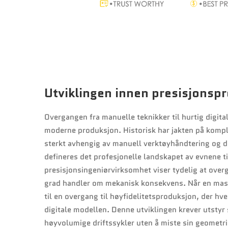
Utviklingen innen presisjonsp
Overgangen fra manuelle teknikker til hurtig digita
moderne produksjon. Historisk har jakten på kompl
sterkt avhengig av manuell verktøyhåndtering og de
defineres det profesjonelle landskapet av evnene t
presisjonsingeniørvirksomhet viser tydelig at over
grad handler om mekanisk konsekvens. Når en maski
til en overgang til høyfidelitetsproduksjon, der h
digitale modellen. Denne utviklingen krever utstyr 
høyvolumige driftssykler uten å miste sin geometris