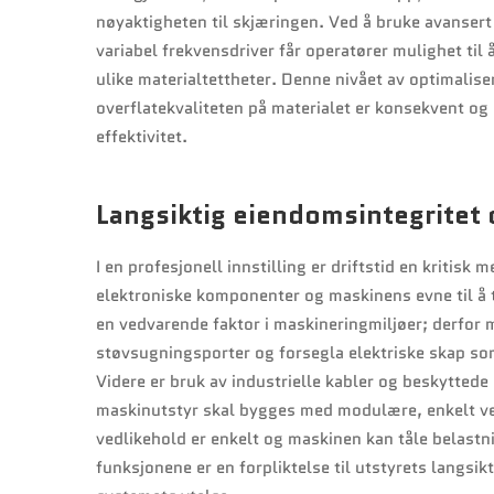
nøyaktigheten til skjæringen. Ved å bruke avansert
variabel frekvensdriver får operatører mulighet til
ulike materialtettheter. Denne nivået av optimaliser
overflatekvaliteten på materialet er konsekvent 
effektivitet.
Langsiktig eiendomsintegritet 
I en profesjonell innstilling er driftstid en kritisk
elektroniske komponenter og maskinens evne til å 
en vedvarende faktor i maskineringmiljøer; derfor 
støvsugningsporter og forsegla elektriske skap som
Videre er bruk av industrielle kabler og beskytted
maskinutstyr skal bygges med modulære, enkelt ve
vedlikehold er enkelt og maskinen kan tåle belastni
funksjonene er en forpliktelse til utstyrets langsi