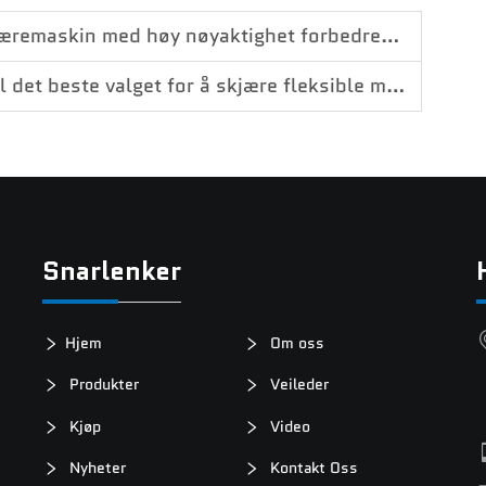
ed høy nøyaktighet forbedrer produksjonseffektiviteten
 beste valget for å skjære fleksible materialer
Snarlenker
Hjem
Om oss
Produkter
Veileder
Kjøp
Video
Nyheter
Kontakt Oss