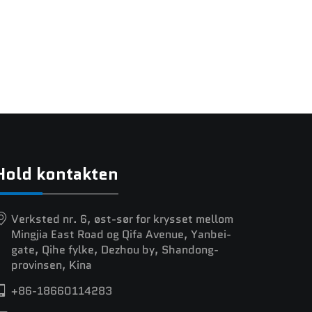
Hold kontakten
Verksted nr. 6, øst-sør for krysset mellom
Mingjia East Road og Qifa Avenue, Yanbei-
gate, Qihe fylke, Dezhou by, Shandong-
provinsen, Kina
+86-18660114283