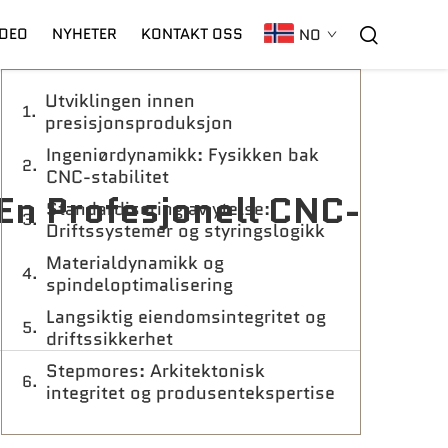
Innholdsfortegnelse
IDEO
NYHETER
KONTAKT OSS
NO
Utviklingen innen
C02 Laser
Garanti
CNC-Plasma
presisjonsproduksjon
Ingeniørdynamikk: Fysikken bak
CNC-stabilitet
 En Profesjonell CNC-
Standardisering av ytelse:
Driftssystemer og styringslogikk
Materialdynamikk og
spindeloptimalisering
Langsiktig eiendomsintegritet og
driftssikkerhet
Stepmores: Arkitektonisk
integritet og produsentekspertise