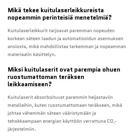
Mikä tekee kuitulaserleikkureista
nopeammin perinteisiä menetelmiä?
Kuitulaserleikkurit tarjoavat paremman nopeuden
korkean säteen laadun ja automatisoidun asennuksen
ansiosta, mikä mahdollistaa tarkemman ja nopeamman
materiaalin käsittelyn.
Miksi kuitulaserit ovat parempia ohuen
ruostumattoman teräksen
leikkaamiseen?
Kuitulaserit absorboituvat paremmin heijastaviin
metalleihin, kuten ruostumattomaan teräkseen, mikä
johtaa vähemmän säteen vääristymään ja
tehokkaampaan energian käyttöön verrattuna CO₂-
järjestelmiin.