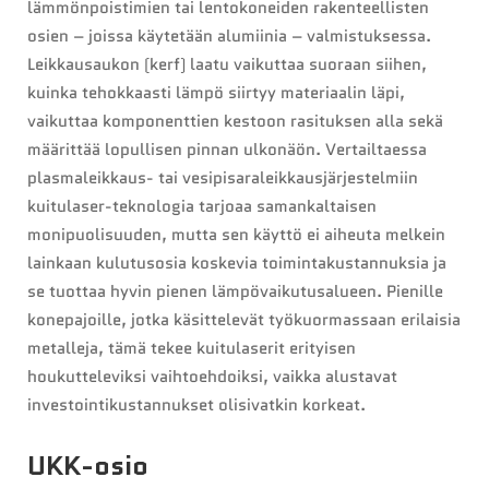
lämmönpoistimien tai lentokoneiden rakenteellisten
osien – joissa käytetään alumiinia – valmistuksessa.
Leikkausaukon (kerf) laatu vaikuttaa suoraan siihen,
kuinka tehokkaasti lämpö siirtyy materiaalin läpi,
vaikuttaa komponenttien kestoon rasituksen alla sekä
määrittää lopullisen pinnan ulkonäön. Vertailtaessa
plasmaleikkaus- tai vesipisaraleikkausjärjestelmiin
kuitulaser-teknologia tarjoaa samankaltaisen
monipuolisuuden, mutta sen käyttö ei aiheuta melkein
lainkaan kulutusosia koskevia toimintakustannuksia ja
se tuottaa hyvin pienen lämpövaikutusalueen. Pienille
konepajoille, jotka käsittelevät työkuormassaan erilaisia
metalleja, tämä tekee kuitulaserit erityisen
houkutteleviksi vaihtoehdoiksi, vaikka alustavat
investointikustannukset olisivatkin korkeat.
UKK-osio