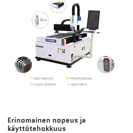
Uutiset
Ota Yhteyttä
Erinomainen nopeus ja
käyttötehokkuus