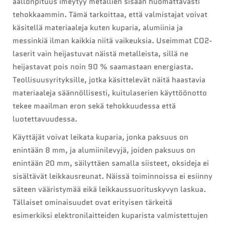
aallonpituus imeytyy metallien sisään huomattavasti
tehokkaammin. Tämä tarkoittaa, että valmistajat voivat
käsitellä materiaaleja kuten kuparia, alumiinia ja
messinkiä ilman kaikkia niitä vaikeuksia. Useimmat CO2-
laserit vain heijastuvat näistä metalleista, sillä ne
heijastavat pois noin 90 % saamastaan energiasta.
Teollisuusyrityksille, jotka käsittelevät näitä haastavia
materiaaleja säännöllisesti, kuitulaserien käyttöönotto
tekee maailman eron sekä tehokkuudessa että
luotettavuudessa.
Käyttäjät voivat leikata kuparia, jonka paksuus on
enintään 8 mm, ja alumiinilevyjä, joiden paksuus on
enintään 20 mm, säilyttäen samalla siisteet, oksideja ei
sisältävät leikkausreunat. Näissä toiminnoissa ei esiinny
säteen vääristymää eikä leikkaussuorituskyvyn laskua.
Tällaiset ominaisuudet ovat erityisen tärkeitä
esimerkiksi elektronilaitteiden kuparista valmistettujen