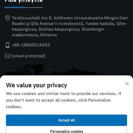
Teollisuushalli nro 6, koilliseen risteysalueelta Mingjia East
Roadin ja Qifa Avenue'n risteyksestä, Yanbei-kadulla, Qihe-
kaupungissa, Dezhou-kaupungissa, Shandongin
maakunnassa, Kiinassa
+86-18660114283
[email protected]
We value your privacy
We use cookies and similar tools to provide our services. If
you don't want to accept all cookies, click Personalize
cookies.
Accept all
Tekijänoikeus © 2025 Jinan Chentuo CNC Equipment Co.,Ltd.
Personalize cookies
—
Tietosuojakäytäntö