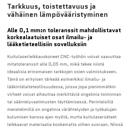
Tarkkuus, toistettavuus ja
vähäinen lämpövääristyminen
Alle 0,1 mm:n toleranssit mahdollistavat
korkealaatuiset osat ilmailu- ja
lääketieteellisiin sovelluksiin
Kuitulaserleikkauskoneet CNC-työhön voivat saavuttaa
mitatoleranssit alle 0,05 mm, mikä tekee niistä
ideaalisia erinomaisen tarkkojen osien valmistukseen.
Tämä on erityisen tärkeää esimerkiksi ilmailu- ja
lääkintälaiteteollisuudessa, joissa jopa pienimmätkin
virheet voivat aiheuttaa merkittäviä ongelmia toiminnan
tai sääntelyvaatimusten täyttämisessä. Perinteisillä
menetelmillä on ongelmia värähtelyiden ja työkalujen
kulumisen kanssa ajan myötä, mutta kuitulasersäteet
leikkaavat materiaalia koskematta siihen suoraan. Niissä