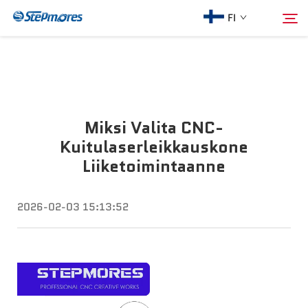
FI
Etusivu
Hae
Miksi Valita CNC-
Tietoja Meistä
Kuitulaserleikkauskone
Liiketoimintaanne
Tuotteet
2026-02-03 15:13:52
Opas
Osta
Video