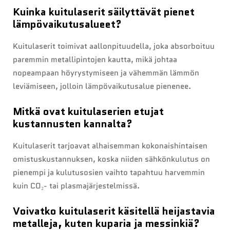
Kuinka kuitulaserit säilyttävät pienet
lämpövaikutusalueet?
Kuitulaserit toimivat aallonpituudella, joka absorboituu
paremmin metallipintojen kautta, mikä johtaa
nopeampaan höyrystymiseen ja vähemmän lämmön
leviämiseen, jolloin lämpövaikutusalue pienenee.
Mitkä ovat kuitulaserien etujat
kustannusten kannalta?
Kuitulaserit tarjoavat alhaisemman kokonaishintaisen
omistuskustannuksen, koska niiden sähkönkulutus on
pienempi ja kulutusosien vaihto tapahtuu harvemmin
kuin CO₂- tai plasmajärjestelmissä.
Voivatko kuitulaserit käsitellä heijastavia
metalleja, kuten kuparia ja messinkiä?