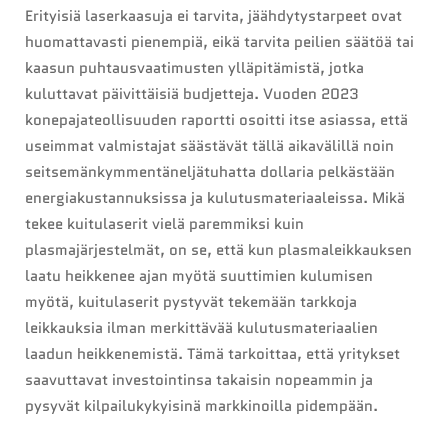
Erityisiä laserkaasuja ei tarvita, jäähdytystarpeet ovat
huomattavasti pienempiä, eikä tarvita peilien säätöä tai
kaasun puhtausvaatimusten ylläpitämistä, jotka
kuluttavat päivittäisiä budjetteja. Vuoden 2023
konepajateollisuuden raportti osoitti itse asiassa, että
useimmat valmistajat säästävät tällä aikavälillä noin
seitsemänkymmentäneljätuhatta dollaria pelkästään
energiakustannuksissa ja kulutusmateriaaleissa. Mikä
tekee kuitulaserit vielä paremmiksi kuin
plasmajärjestelmät, on se, että kun plasmaleikkauksen
laatu heikkenee ajan myötä suuttimien kulumisen
myötä, kuitulaserit pystyvät tekemään tarkkoja
leikkauksia ilman merkittävää kulutusmateriaalien
laadun heikkenemistä. Tämä tarkoittaa, että yritykset
saavuttavat investointinsa takaisin nopeammin ja
pysyvät kilpailukykyisinä markkinoilla pidempään.