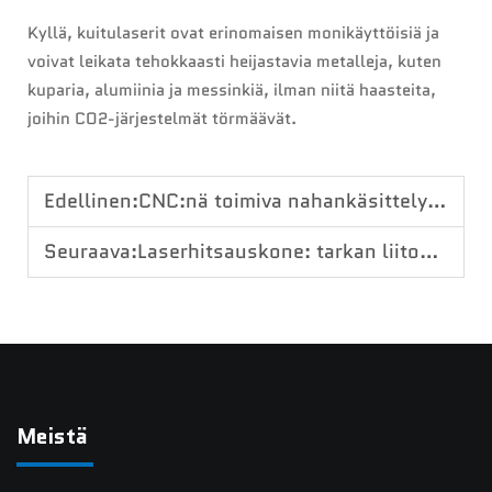
Kyllä, kuitulaserit ovat erinomaisen monikäyttöisiä ja
voivat leikata tehokkaasti heijastavia metalleja, kuten
kuparia, alumiinia ja messinkiä, ilman niitä haasteita,
joihin CO2-järjestelmät törmäävät.
Edellinen:
CNC:nä toimiva nahankäsittelykone: Nahkatekniikan täydellisyys
Seuraava:
Laserhitsauskone: tarkan liitoksen voima
Meistä