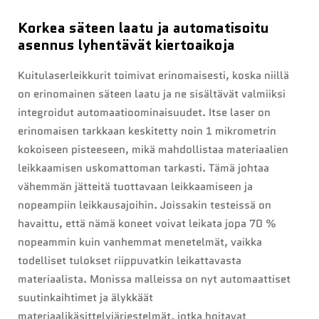
Korkea säteen laatu ja automatisoitu
asennus lyhentävät kiertoaikoja
Kuitulaserleikkurit toimivat erinomaisesti, koska niillä
on erinomainen säteen laatu ja ne sisältävät valmiiksi
integroidut automaatioominaisuudet. Itse laser on
erinomaisen tarkkaan keskitetty noin 1 mikrometrin
kokoiseen pisteeseen, mikä mahdollistaa materiaalien
leikkaamisen uskomattoman tarkasti. Tämä johtaa
vähemmän jätteitä tuottavaan leikkaamiseen ja
nopeampiin leikkausajoihin. Joissakin testeissä on
havaittu, että nämä koneet voivat leikata jopa 70 %
nopeammin kuin vanhemmat menetelmät, vaikka
todelliset tulokset riippuvatkin leikattavasta
materiaalista. Monissa malleissa on nyt automaattiset
suutinkaihtimet ja älykkäät
materiaalikäsittelyjärjestelmät, jotka hoitavat