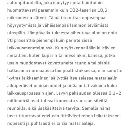
aallonpituudella, joka imeytyy metallipintoihin
huomattavasti paremmin kuin CO2-laserien 10,6
mikrometrin säteet. Tämä tarkoittaa nopeampaa
höyrystymistä ja vähäisempää lämmön leviämistä
ulospäin. Lämpövaikutuksesta aiheutuva alue on noin
70 prosenttia pienempi kuin perinteisissä
leikkausmenetelmissä. Kun työskennellään kiiltävien
metallien, kuten kuparin tai messinkin, kanssa, jotka
usein muodostavat kovettuneita reunoja tai pieniä
halkeamia normaalissa lämpöaltistuksessa, niin sanottu
'kylmä leikkaaminen' säilyttää itse asiassa materiaalin
alkuperäiset ominaisuudet ja pitää mitat vakaina koko
leikkausprosessin ajan. Levyn paksuuden ollessa 0,1–2
millimetriä osat tulevat koneesta suoraan sileillä
reunoilla, eikä lisäkäsittelyä tarvita. Samalla nämä
laserit tuottavat edelleen riittävästi tehoa leikatakseen
nopeasti ja puhtaasti erilaisia materiaaleja.