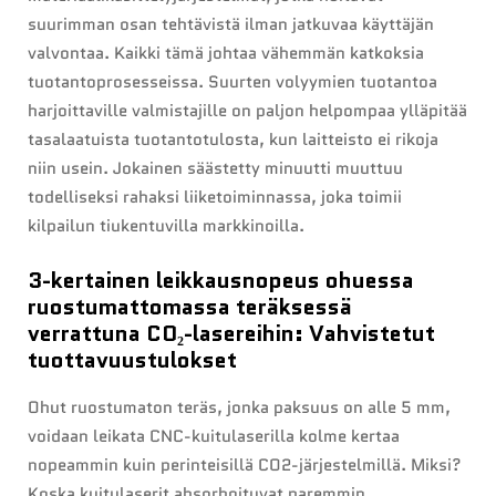
suurimman osan tehtävistä ilman jatkuvaa käyttäjän
valvontaa. Kaikki tämä johtaa vähemmän katkoksia
tuotantoprosesseissa. Suurten volyymien tuotantoa
harjoittaville valmistajille on paljon helpompaa ylläpitää
tasalaatuista tuotantotulosta, kun laitteisto ei rikoja
niin usein. Jokainen säästetty minuutti muuttuu
todelliseksi rahaksi liiketoiminnassa, joka toimii
kilpailun tiukentuvilla markkinoilla.
3-kertainen leikkausnopeus ohuessa
ruostumattomassa teräksessä
verrattuna CO₂-lasereihin: Vahvistetut
tuottavuustulokset
Ohut ruostumaton teräs, jonka paksuus on alle 5 mm,
voidaan leikata CNC-kuitulaserilla kolme kertaa
nopeammin kuin perinteisillä CO2-järjestelmillä. Miksi?
Koska kuitulaserit absorboituvat paremmin