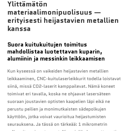
Ylittämätön
materiaalimonipuolisuus —
erityisesti heijastavien metallien
kanssa
Suora kuitukuitujen toimitus
mahdollistaa luotettavan kuparin,
alumiinin ja messinkin leikkaamisen
Kun kyseessä on vaikeiden heijastavien metallien
leikkaaminen, CNC-kuitulaserleikkurit todella loistavat
siinä, missä CO2-laserit kamppailevat. Nämä koneet
toimivat eri tavalla, koska ne ohjaavat lasersäteen
suoraan joustavien optisten kaapelien läpi eikä ne
perustu peilien ja monimutkaisten sädepolkujen
käyttöön, jotka voivat vaurioitua heijastumisten
seurauksena. Ja tässä on tärkeää: 1 mikrometrin