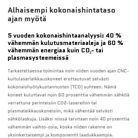
Alhaisempi kokonaishintataso
ajan myötä
5 vuoden kokonaishintaanalyysi: 40 %
vähemmän kulutusmateriaaleja ja 60 %
vähemmän energiaa kuin CO₂- tai
plasmasysteemeissä
Tarkasteltaessa toimintaa noin viiden vuoden ajan CNC-
kuitulaserleikkauskoneet erottautuvat selvästi
kokonaishyötykustannusten (TCO) suhteen. Nämä
koneet kuluttavat noin 60 prosenttia vähemmän sähköä
verrattuna perinteisiin CO2-lasereihin tai
plasmaleikkauskoneisiin, mikä vähentää selvästi
sähkölaskuja. Lisäksi niissä tarvitaan noin 40 prosenttia
vähemmän vaihto-osia, koska niiden rakenne on
yksinkertaisempi ja komponentit laadukkaampia.