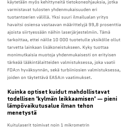
käytetään myös kehittyneitä tietokoneohjauksia, jotka
varmistavat tulosten yhdenmukaisuuden eri
tuotantoerien välillä. Yksi suuri ilmailualan yritys
havaitsi osiensa vastaavan määrittelyjä 99,8 prosenttia
ajoista siirtyessään näihin laserjärjestelmiin. Tämä
tarkoittaa, ettei näille 10 000 tuotetulle yksikölle ollut
tarvetta lainkaan lisäkoneistukseen. Kyky tuottaa
monimutkaisia muotoja yhdenmukaisesti on erityisen
tärkeää lääkintälaitteiden valmistuksessa, joka vaatii
FDA:n hyväksynnän, sekä turbiiniosien valmistuksessa,
joiden on täytettävä EASA:n vaatimukset.
Kuinka optiset kuidut mahdollistavat
todellisen 'kylmän leikkaamisen' — pieni
lämpövaikutusalue ilman tehon
menetystä
Kuitulaserit toimivat noin 1 mikrometrin