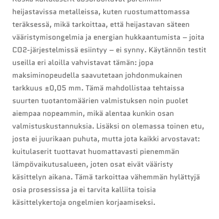
heijastavissa metalleissa, kuten ruostumattomassa
teräksessä, mikä tarkoittaa, että heijastavan säteen
vääristymisongelmia ja energian hukkaantumista – joita
CO2-järjestelmissä esiintyy – ei synny. Käytännön testit
useilla eri aloilla vahvistavat tämän: jopa
maksiminopeudella saavutetaan johdonmukainen
tarkkuus ±0,05 mm. Tämä mahdollistaa tehtaissa
suurten tuotantomäärien valmistuksen noin puolet
aiempaa nopeammin, mikä alentaa kunkin osan
valmistuskustannuksia. Lisäksi on olemassa toinen etu,
josta ei juurikaan puhuta, mutta jota kaikki arvostavat:
kuitulaserit tuottavat huomattavasti pienemmän
lämpövaikutusalueen, joten osat eivät vääristy
käsittelyn aikana. Tämä tarkoittaa vähemmän hylättyjä
osia prosessissa ja ei tarvita kalliita toisia
käsittelykertoja ongelmien korjaamiseksi.