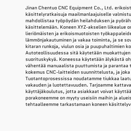
Jinan Chentuo CNC Equipment Co., Ltd. erikoistu
käsittelyratkaisuja maailmanlaajuiselle valmistu
mahdollistaa työpöydän heilahduksen ja pyöräht
käsittelemään. Koneen XYZ-akselien liikealue o
lieriömäisten ja erikoismuotoisten työkappaleid
lämmönjakautuminen ja vakaa toiminta, ja se sov
kitaran runkoja, viulun osia ja puupuhaltimien 
Autoteollisuudessa sitä käytetään muokattujen o
suorituskykyä. Koneessa käytetään älykästä ohja
vähentää manuaalista puuttumista ja parantaa t
kokemus CNC-laitteiden suunnittelusta, ja joka
Tuotantoprosessissa noudatamme tiukkaa laatum
vakauden ja luotettavuuden. Tarjoamme kattavaa
käyttäjäkoulutus, jotta asiakkaat voivat käyttä
porakoneemme on myyty useisiin maihin ja alueis
tehtaalleemme tarkastamaan koneen käsittelyvai