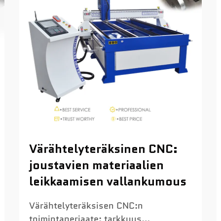
Värähtelyteräksinen CNC:
joustavien materiaalien
leikkaamisen vallankumous
Värähtelyteräksisen CNC:n
toimintaperiaate: tarkkuus