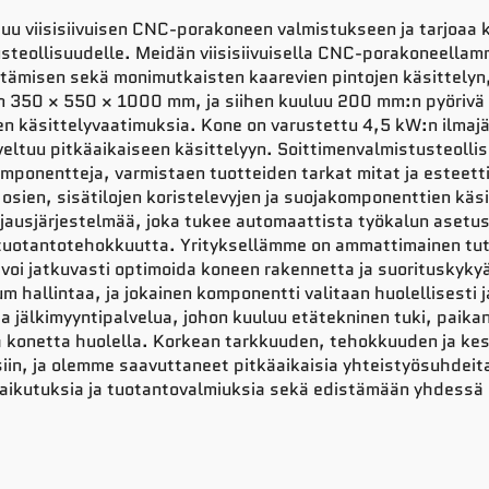
u viisisiivuisen CNC-porakoneen valmistukseen ja tarjoaa k
steollisuudelle. Meidän viisisiivuisella CNC-porakoneellamm
ämisen sekä monimutkaisten kaarevien pintojen käsittelyn, 
n 350 × 550 × 1000 mm, ja siihen kuuluu 200 mm:n pyörivä 
en käsittelyvaatimuksia. Kone on varustettu 4,5 kW:n ilmajää
eltuu pitkäaikaiseen käsittelyyn. Soittimenvalmistusteolli
komponentteja, varmistaen tuotteiden tarkat mitat ja esteett
sien, sisätilojen koristelevyjen ja suojakomponenttien käsi
usjärjestelmää, joka tukee automaattista työkalun asetusta
uotantotehokkuutta. Yrityksellämme on ammattimainen tutkim
 voi jatkuvasti optimoida koneen rakennetta ja suorituskyk
 hallintaa, ja jokainen komponentti valitaan huolellisest
 jälkimyyntipalvelua, johon kuuluu etätekninen tuki, paikan
ä konetta huolella. Korkean tarkkuuden, tehokkuuden ja kes
iin, ja olemme saavuttaneet pitkäaikaisia yhteistyösuhdeita
kutuksia ja tuotantovalmiuksia sekä edistämään yhdessä kä