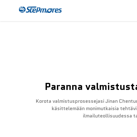
CNC-Jakajakone
Mak
Paranna valmistusta
Korota valmistusprosessejasi Jinan Chentuo
käsittelemään monimutkaisia tehtäviä
ilmailuteollisuudessa t