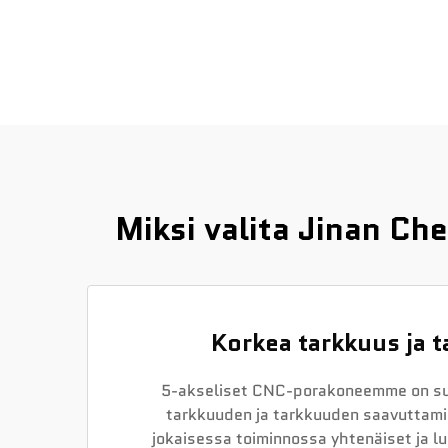
Miksi valita Jinan C
Korkea tarkkuus ja 
5-akseliset CNC-porakoneemme on su
tarkkuuden ja tarkkuuden saavuttami
jokaisessa toiminnossa yhtenäiset ja l