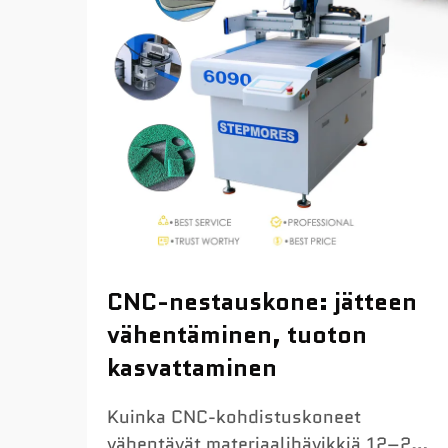
CNC-nestauskone: jätteen
vähentäminen, tuoton
kasvattaminen
Kuinka CNC-kohdistuskoneet
vähentävät materiaalihävikkiä 12–22