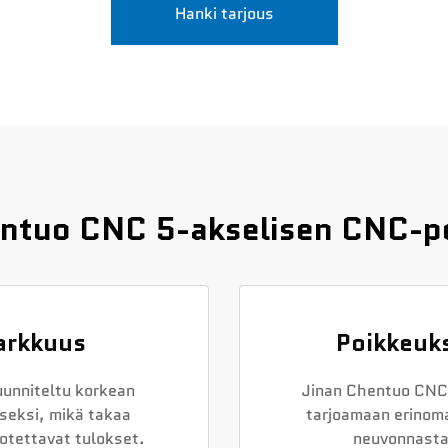
Hanki tarjous
hentuo CNC 5-akselisen CNC-po
tarkkuus
Poikkeuks
unniteltu korkean
Jinan Chentuo CNC 
seksi, mikä takaa
tarjoamaan erinom
uotettavat tulokset.
neuvonnasta 