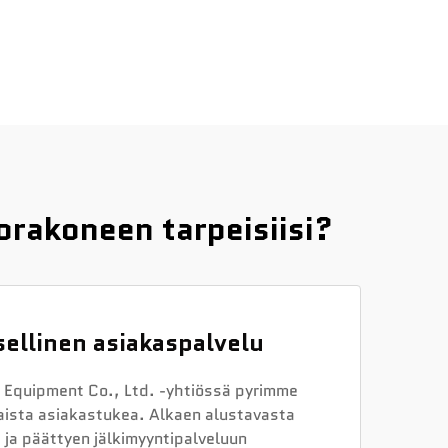
rakoneen tarpeisiisi?
ellinen asiakaspalvelu
Equipment Co., Ltd. -yhtiössä pyrimme
aista asiakastukea. Alkaen alustavasta
ja päättyen jälkimyyntipalveluun