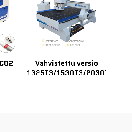
 CO2
Vahvistettu versio
1325T3/1530T3/2030T3