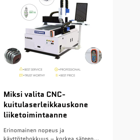
Miksi valita CNC-
CO
kuitulaserleikkauskone
Yli
liiketoimintaanne
CO₂
toim
Erinomainen nopeus ja
järj
käyttötehokkuus – korkea säteen