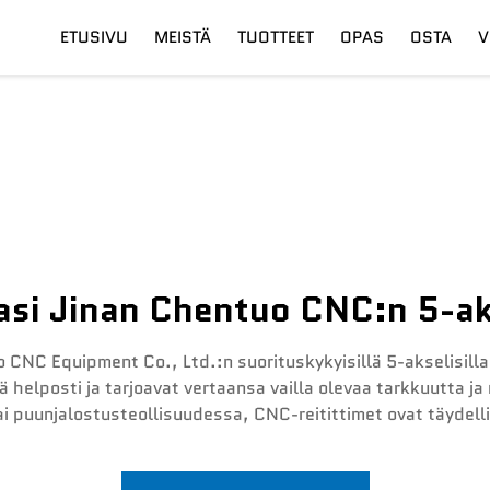
ETUSIVU
MEISTÄ
TUOTTEET
OPAS
OSTA
V
su
Digitaalinen Leikkuupää
Toimitus
Kuitulaseri
Koulutus
si Jinan Chentuo CNC:n 5-aksel
 CNC Equipment Co., Ltd.:n suorituskykyisillä 5-akselisilla
 helposti ja tarjoavat vertaansa vailla olevaa tarkkuutta ja
ai puunjalostusteollisuudessa, CNC-reitittimet ovat täydellin