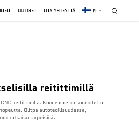
IDEO
UUTISET
OTA YHTEYTTÄ
FI
C02-Laseri
Takuu
CNC-Kaari
isilla reitittimillä
 CNC-reitittimillä. Koneemme on suunniteltu
 nopeutta. Olitpa autoteollisuudessa,
en ratkaisu tarpeisiisi.