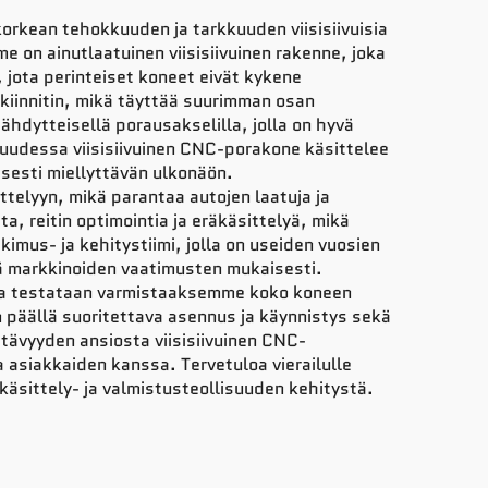
orkean tehokkuuden ja tarkkuuden viisisiivuisia
e on ainutlaatuinen viisisiivuinen rakenne, joka
jota perinteiset koneet eivät kykene
kiinnitin, mikä täyttää suurimman osan
hdytteisellä porausakselilla, jolla on hyvä
suudessa viisisiivuinen CNC-porakone käsittelee
isesti miellyttävän ulkonäön.
ttelyyn, mikä parantaa autojen laatuja ja
, reitin optimointia ja eräkäsittelyä, mikä
us- ja kehitystiimi, jolla on useiden vuosien
yä markkinoiden vaatimusten mukaisesti.
i ja testataan varmistaaksemme koko koneen
 päällä suoritettava asennus ja käynnistys sekä
tävyyden ansiosta viisisiivuinen CNC-
 asiakkaiden kanssa. Tervetuloa vierailulle
sittely- ja valmistusteollisuuden kehitystä.