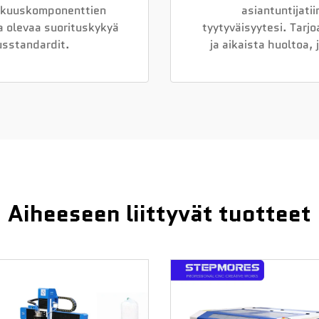
rkkuuskomponenttien
asiantuntijat
a olevaa suorituskykyä
tyytyväisyytesi. Tarj
usstandardit.
ja aikaista huoltoa,
Aiheeseen liittyvät tuotteet