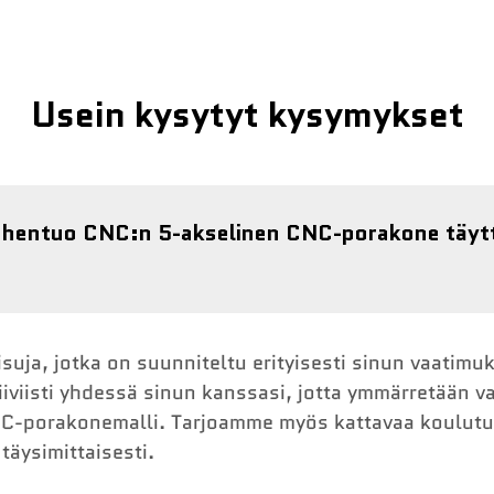
Usein kysytyt kysymykset
 Chentuo CNC:n 5-akselinen CNC-porakone täyt
isuja, jotka on suunniteltu erityisesti sinun vaatimuk
iiviisti yhdessä sinun kanssasi, jotta ymmärretään v
C-porakonemalli. Tarjoamme myös kattavaa koulutusta
äysimittaisesti.