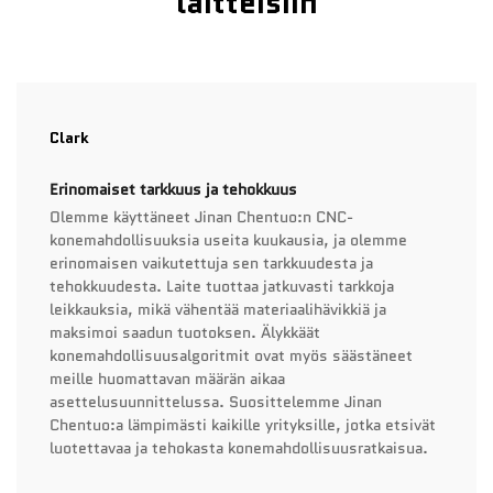
laitteisiin
Clark
Erinomaiset tarkkuus ja tehokkuus
Olemme käyttäneet Jinan Chentuo:n CNC-
konemahdollisuuksia useita kuukausia, ja olemme
erinomaisen vaikutettuja sen tarkkuudesta ja
tehokkuudesta. Laite tuottaa jatkuvasti tarkkoja
leikkauksia, mikä vähentää materiaalihävikkiä ja
maksimoi saadun tuotoksen. Älykkäät
konemahdollisuusalgoritmit ovat myös säästäneet
meille huomattavan määrän aikaa
asettelusuunnittelussa. Suosittelemme Jinan
Chentuo:a lämpimästi kaikille yrityksille, jotka etsivät
luotettavaa ja tehokasta konemahdollisuusratkaisua.