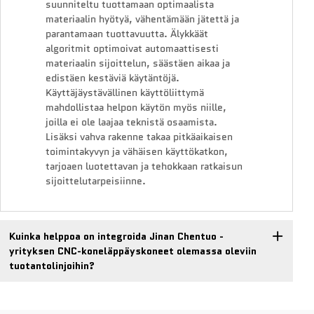
suunniteltu tuottamaan optimaalista
materiaalin hyötyä, vähentämään jätettä ja
parantamaan tuottavuutta. Älykkäät
algoritmit optimoivat automaattisesti
materiaalin sijoittelun, säästäen aikaa ja
edistäen kestäviä käytäntöjä.
Käyttäjäystävällinen käyttöliittymä
mahdollistaa helpon käytön myös niille,
joilla ei ole laajaa teknistä osaamista.
Lisäksi vahva rakenne takaa pitkäaikaisen
toimintakyvyn ja vähäisen käyttökatkon,
tarjoaen luotettavan ja tehokkaan ratkaisun
sijoittelutarpeisiinne.
Kuinka helppoa on integroida Jinan Chentuo -
yrityksen CNC-koneläppäyskoneet olemassa oleviin
tuotantolinjoihin?