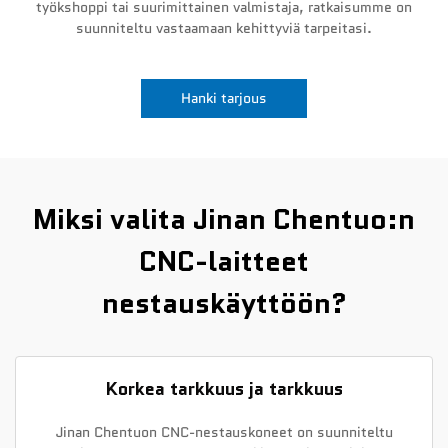
työkshoppi tai suurimittainen valmistaja, ratkaisumme on
suunniteltu vastaamaan kehittyviä tarpeitasi.
Uutiset
Ota yhteyttä
Hanki tarjous
Miksi valita Jinan Chentuo:n
CNC-laitteet
nestauskäyttöön?
Korkea tarkkuus ja tarkkuus
Jinan Chentuon CNC-nestauskoneet on suunniteltu