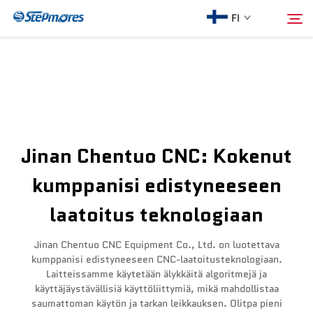
FI
Etusivu
Hae
Meistä
Jinan Chentuo CNC: Kokenut
Tuotteet
kumppanisi edistyneeseen
laatoitus teknologiaan
Opas
Jinan Chentuo CNC Equipment Co., Ltd. on luotettava
Osta
kumppanisi edistyneeseen CNC-laatoitusteknologiaan.
Laitteissamme käytetään älykkäitä algoritmejä ja
käyttäjäystävällisiä käyttöliittymiä, mikä mahdollistaa
Video
saumattoman käytön ja tarkan leikkauksen. Olitpa pieni