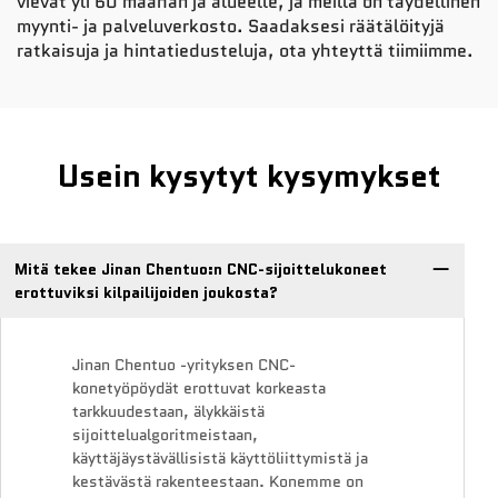
vievät yli 60 maahan ja alueelle, ja meillä on täydellinen
myynti- ja palveluverkosto. Saadaksesi räätälöityjä
ratkaisuja ja hintatiedusteluja, ota yhteyttä tiimiimme.
Usein kysytyt kysymykset
Mitä tekee Jinan Chentuo:n CNC-sijoittelukoneet
erottuviksi kilpailijoiden joukosta?
Jinan Chentuo -yrityksen CNC-
konetyöpöydät erottuvat korkeasta
tarkkuudestaan, älykkäistä
sijoittelualgoritmeistaan,
käyttäjäystävällisistä käyttöliittymistä ja
kestävästä rakenteestaan. Konemme on