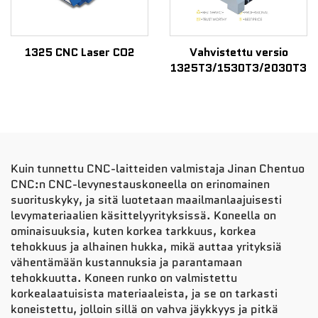
1325 CNC Laser CO2
Vahvistettu versio
1325T3/1530T3/2030T3
Kuin tunnettu CNC-laitteiden valmistaja Jinan Chentuo
CNC:n CNC-levynestauskoneella on erinomainen
suorituskyky, ja sitä luotetaan maailmanlaajuisesti
levymateriaalien käsittelyyrityksissä. Koneella on
ominaisuuksia, kuten korkea tarkkuus, korkea
tehokkuus ja alhainen hukka, mikä auttaa yrityksiä
vähentämään kustannuksia ja parantamaan
tehokkuutta. Koneen runko on valmistettu
korkealaatuisista materiaaleista, ja se on tarkasti
koneistettu, jolloin sillä on vahva jäykkyys ja pitkä