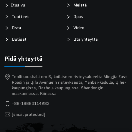
Etusivu
Meistä
Tuotteet
Opas
Osta
Video
Uutiset
Ota yhteyttä
Pidä yhteyttä
Teollisuushalli nro 6, koilliseen risteysalueelta Mingjia East
Roadin ja Qifa Avenue'n risteyksestä, Yanbei-kadulla, Qihe-
kaupungissa, Dezhou-kaupungissa, Shandongin
maakunnassa, Kiinassa
+86-18660114283
[email protected]