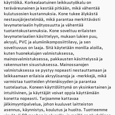
käyttöikä. Korkealaatuinen leikkuutyökalu on
teräväreunainen ja kestää pitkään, mikä vähentää
kulutusosien kustannuksia. Kone tukee älykästä
nestausjärjestelmää, mikä parantaa merkittävästi
levymateriaalin hyötyosuutta ja vähentää
tuotantokustannuksia. Kone soveltuu erilaisten
levymateriaalien käsittelyyn, mukaan lukien puu,
akryyli, PVC ja alumiinikomposiittilevy, ja sen
soveltuvuus on laaja. Sitä käytetään monilla aloilla,
kuten huonekalujen valmistuksessa,
mainosvalmistuksessa, pakkausten käsittelyssä ja
rakennusten sisustuksessa. Mainossanojen
valmistuksessa se pystyy nopeasti nestauttamaan ja
leikkaamaan erilaisia akryylisanoja ja -merkkejä, mikä
varmistaa tuotteiden yhtenäisyyden ja parantaa
tuotelaatua. Koneen käyttöliittymä on yksinkertainen ja
intuitiivinen, ja käyttäjät voivat oppia käyttämään
konetta nopeasti. Tarjoamme kattavaa
jälkimyyntipalvelua, johon kuuluvat laitteiston
asennus, käynnistys, koulutus ja huolto. Tuotteemme