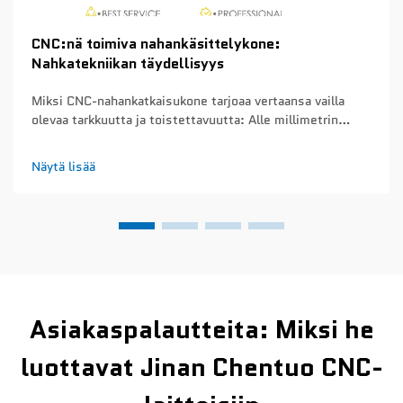
CNC:nä toimiva nahankäsittelykone:
Nahkatekniikan täydellisyys
Miksi CNC-nahankatkaisukone tarjoaa vertaansa vailla
olevaa tarkkuutta ja toistettavuutta: Alle millimetrin
tarkkuus ja toistettavuus eri tuotantoerissä – CNC-
nahankatkaisukoneet saavuttavat noin 0,1 mm:n
Näytä lisää
tarkkuuden joka kerta, kun ne leikkaavat tuotantosarjoja...
Asiakaspalautteita: Miksi he
luottavat Jinan Chentuo CNC-