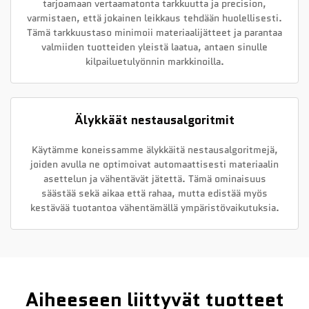
tarjoamaan vertaamatonta tarkkuutta ja precision,
varmistaen, että jokainen leikkaus tehdään huolellisesti.
Tämä tarkkuustaso minimoii materiaalijätteet ja parantaa
valmiiden tuotteiden yleistä laatua, antaen sinulle
kilpailuetulyönnin markkinoilla.
Älykkäät nestausalgoritmit
Käytämme koneissamme älykkäitä nestausalgoritmejä,
joiden avulla ne optimoivat automaattisesti materiaalin
asettelun ja vähentävät jätettä. Tämä ominaisuus
säästää sekä aikaa että rahaa, mutta edistää myös
kestävää tuotantoa vähentämällä ympäristövaikutuksia.
Aiheeseen liittyvät tuotteet