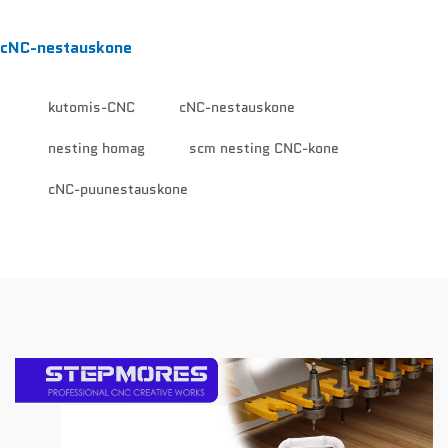
cNC-nestauskone
kutomis-CNC
cNC-nestauskone
nesting homag
scm nesting CNC-kone
cNC-puunestauskone