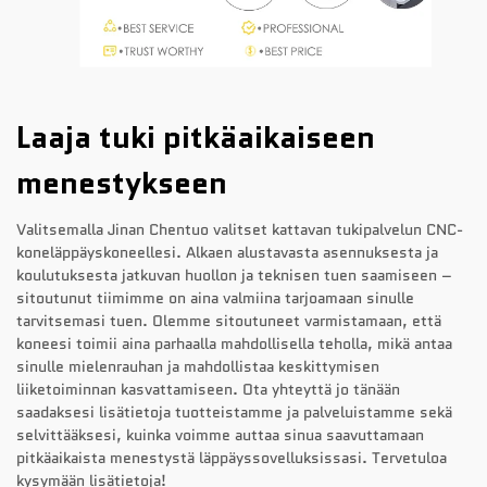
Laaja tuki pitkäaikaiseen
menestykseen
Valitsemalla Jinan Chentuo valitset kattavan tukipalvelun CNC-
koneläppäyskoneellesi. Alkaen alustavasta asennuksesta ja
koulutuksesta jatkuvan huollon ja teknisen tuen saamiseen –
sitoutunut tiimimme on aina valmiina tarjoamaan sinulle
tarvitsemasi tuen. Olemme sitoutuneet varmistamaan, että
koneesi toimii aina parhaalla mahdollisella teholla, mikä antaa
sinulle mielenrauhan ja mahdollistaa keskittymisen
liiketoiminnan kasvattamiseen. Ota yhteyttä jo tänään
saadaksesi lisätietoja tuotteistamme ja palveluistamme sekä
selvittääksesi, kuinka voimme auttaa sinua saavuttamaan
pitkäaikaista menestystä läppäyssovelluksissasi. Tervetuloa
kysymään lisätietoja!