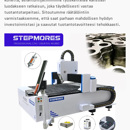
konetta, asiantuntijatiimimme työskentelee kanssasi
luodakseen ratkaisun, joka täydellisesti vastaa
tuotantotarpeitasi. Sitoutumme räätälöintiin
varmistaaksemme, että saat parhaan mahdollisen hyödyn
investoinnistasi ja saavutat tuotantotavoitteesi tehokkaasti.