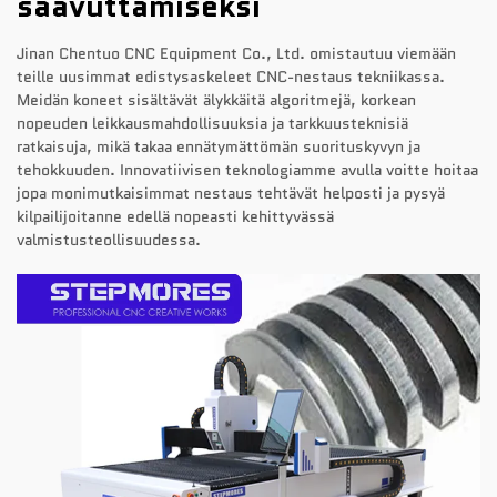
saavuttamiseksi
Jinan Chentuo CNC Equipment Co., Ltd. omistautuu viemään
teille uusimmat edistysaskeleet CNC-nestaus tekniikassa.
Meidän koneet sisältävät älykkäitä algoritmejä, korkean
nopeuden leikkausmahdollisuuksia ja tarkkuusteknisiä
ratkaisuja, mikä takaa ennätymättömän suorituskyvyn ja
tehokkuuden. Innovatiivisen teknologiamme avulla voitte hoitaa
jopa monimutkaisimmat nestaus tehtävät helposti ja pysyä
kilpailijoitanne edellä nopeasti kehittyvässä
valmistusteollisuudessa.