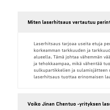
Miten laserhitsaus vertautuu perin
Laserhitsaus tarjoaa useita etuja p
korkeamman tarkkuuden ja tarkkuud
alueella. Tämä johtaa vähemmän vä
ja tehokkaampaa, mikä vähentää tuo
sulkupartikkelien ja sulamisjätteen 
laserhitsaus tuottaa erinomaisen la
Voiko Jinan Chentuo -yrityksen lase