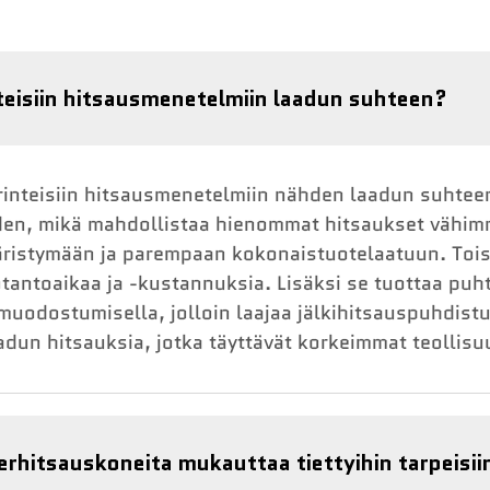
teisiin hitsausmenetelmiin laadun suhteen?
erinteisiin hitsausmenetelmiin nähden laadun suhtee
en, mikä mahdollistaa hienommat hitsaukset vähi
äristymään ja parempaan kokonaistuotelaatuun. Toi
tantoaikaa ja -kustannuksia. Lisäksi se tuottaa pu
muodostumisella, jolloin laajaa jälkihitsauspuhdistu
adun hitsauksia, jotka täyttävät korkeimmat teollisu
rhitsauskoneita mukauttaa tiettyihin tarpeisii