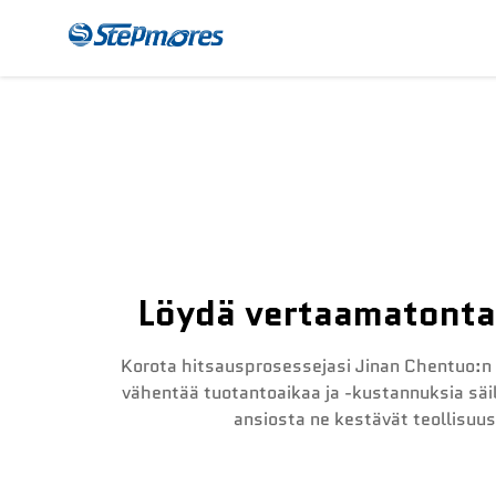
CNC-Jakajakone
Mak
Löydä vertaamatonta 
Korota hitsausprosessejasi Jinan Chentuo:n
vähentää tuotantoaikaa ja -kustannuksia säil
ansiosta ne kestävät teollisuus