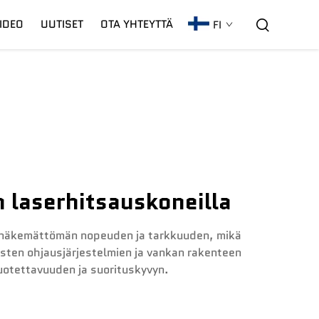
IDEO
UUTISET
OTA YHTEYTTÄ
FI
C02-Laseri
Takuu
CNC-Kaari
 laserhitsauskoneilla
ennäkemättömän nopeuden ja tarkkuuden, mikä
isten ohjausjärjestelmien ja vankan rakenteen
luotettavuuden ja suorituskyvyn.