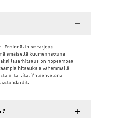
n. Ensinnäkin se tarjoaa
mmäismäisellä kuumennettuna
seksi laserhitsaus on nopeampaa
htaampia hitsauksia vähemmällä
sta ei tarvita. Yhteenvetona
usstandardit.
ni?