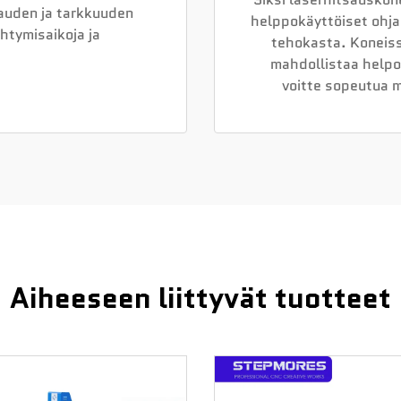
auden ja tarkkuuden
helppokäyttöiset ohjai
htymisaikoja ja
tehokasta. Koneiss
.
mahdollistaa helpon
voitte sopeutua m
Aiheeseen liittyvät tuotteet