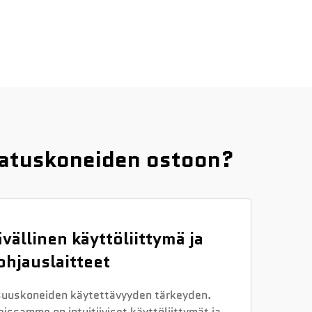
latuskoneiden ostoon?
vällinen käyttöliittymä ja
ohjauslaitteet
uuskoneiden käytettävyyden tärkeyden.
issamme on intuitiiviset käyttöliittymät ja