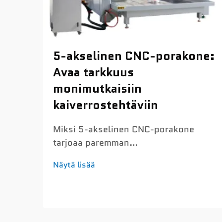
5-akselinen CNC-porakone:
Avaa tarkkuus
monimutkaisiin
kaiverrostehtäviin
Miksi 5-akselinen CNC-porakone
tarjoaa paremman
kaiverrustarkkuuden Alle 0,03 mm:n
Näytä lisää
sijoitustarkkuus ja lämpötilavakaa
servosäätö mikroyksityiskohtaisia
kaiverruksia varten Nykyiset 5-
akseliset CNC-porakoneet