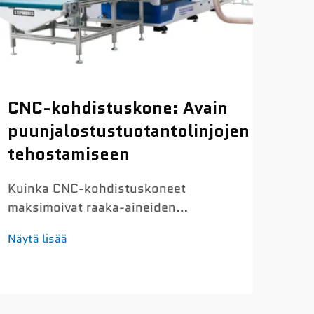
CN
CNC-kohdistuskone: Avain
kui
puunjalostustuotantolinjojen
Iha
tehostamiseen
no
met
Kuinka CNC-kohdistuskoneet
maksimoivat raaka-aineiden
Kui
hyötykäytön ja vähentävät jätettä
Näytä lisää
saa
Kohdistusalgoritmin etu: raaka-
meta
aineiden hyötykäytön parantaminen
Näyt
puls
85 %:sta 98 %:iin
nop
Kohdistusalgoritmit ovat todella