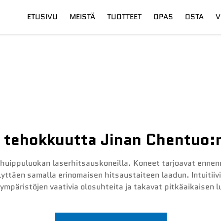
ETUSIVU
MEISTÄ
TUOTTEET
OPAS
OSTA
V
su
Digitaalinen Leikkuupää
Toimitus
Kuitulaseri
Koulutus
tehokkuutta Jinan Chentuo:n
 huippuluokan laserhitsauskoneilla. Koneet tarjoavat enn
yttäen samalla erinomaisen hitsaustaiteen laadun. Intuitiiv
ympäristöjen vaativia olosuhteita ja takavat pitkäaikaisen 