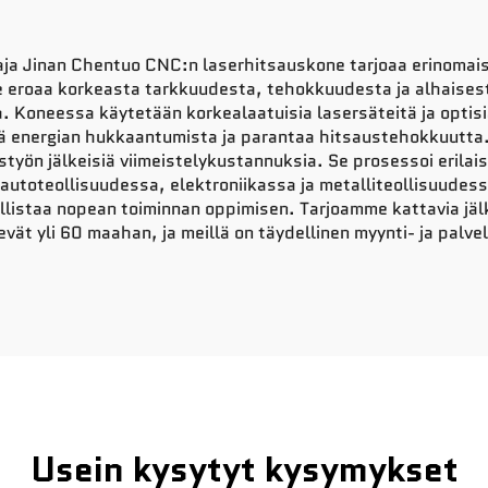
taja Jinan Chentuo CNC:n laserhitsauskone tarjoaa erinomais
Se eroaa korkeasta tarkkuudesta, tehokkuudesta ja alhaises
. Koneessa käytetään korkealaatuisia lasersäteitä ja optis
ä energian hukkaantumista ja parantaa hitsaustehokkuutta
n jälkeisiä viimeistelykustannuksia. Se prosessoi erilaisia 
 autoteollisuudessa, elektroniikassa ja metalliteollisuudes
ollistaa nopean toiminnan oppimisen. Tarjoamme kattavia jäl
ät yli 60 maahan, ja meillä on täydellinen myynti- ja palvelu
Usein kysytyt kysymykset