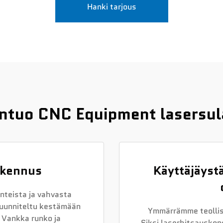
Hanki tarjous
hentuo CNC Equipment lasersu
akennus
Käyttäjäystä
teista ja vahvasta
uunniteltu kestämään
Ymmärrämme teollis
 Vankka runko ja
Siksi laserhitsauskone