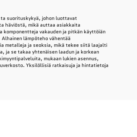
ta suorituskykyä, johon luottavat
ta häviöstä, mikä auttaa asiakkaita
ia komponentteja vakauden ja pitkän käyttöiän
. Alhainen lämpöteho vähentää
metalleja ja seoksia, mikä tekee siitä laajalti
sa, ja se takaa yhtenäisen laadun ja korkean
kimyyntipalveluita, mukaan lukien asennus,
verkosto. Yksilöllisiä ratkaisuja ja hintatietoja