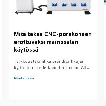
Mitä tekee CNC-porakoneen
erottuvaksi mainosalan
käytössä
Tarkkuustekniikka bränditarkkojen
kyltteihin ja edistämistuotteisiin Alle
millimetrin tarkkuus akryyli-, PVC- ja
Näytä lisää
vaahtomuovikirjaimissa Nykyiset CNC-
porakoneet saavuttavat noin 0,1
mm:n tarkkuuden, kun niillä
työskennellään brändien kannalta
keskeisillä materiaaleilla, kuten