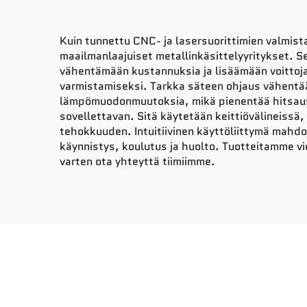
Kuin tunnettu CNC- ja lasersuorittimien valmis
maailmanlaajuiset metallinkäsittelyyritykset. 
vähentämään kustannuksia ja lisäämään voittoja
varmistamiseksi. Tarkka säteen ohjaus vähentä
lämpömuodonmuutoksia, mikä pienentää hitsaustyö
sovellettavan. Sitä käytetään keittiövälineissä,
tehokkuuden. Intuitiivinen käyttöliittymä mahd
käynnistys, koulutus ja huolto. Tuotteitamme viev
varten ota yhteyttä tiimiimme.