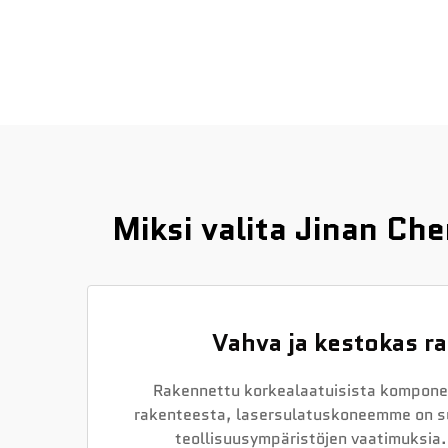
Miksi valita Jinan C
Vahva ja kestokas r
Rakennettu korkealaatuisista komponen
rakenteesta, lasersulatuskoneemme on s
teollisuusympäristöjen vaatimuksia.