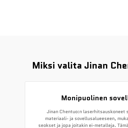
Miksi valita Jinan C
Monipuolinen sovel
Jinan Chentuo:n laserhitsauskoneet s
materiaali- ja sovellusalueeseen, muka
seokset ja jopa joitakin ei-metalleja. Tä