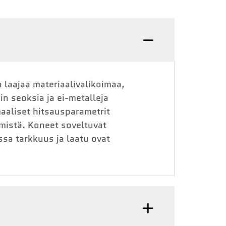
 laajaa materiaalivalikoimaa,
kin seoksia ja ei-metalleja
maaliset hitsausparametrit
ymistä. Koneet soveltuvat
issa tarkkuus ja laatu ovat