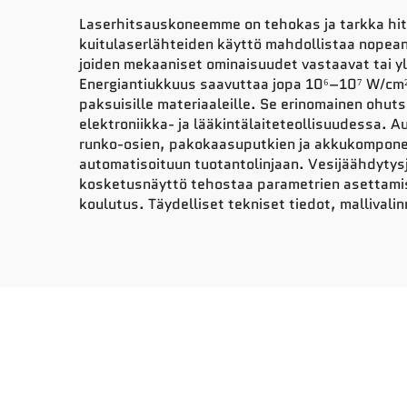
Laserhitsauskoneemme on tehokas ja tarkka hit
kuitulaserlähteiden käyttö mahdollistaa nopea
joiden mekaaniset ominaisuudet vastaavat tai yl
Energiantiukkuus saavuttaa jopa 10⁶–10⁷ W/cm²,
paksuisille materiaaleille. Se erinomainen ohut
elektroniikka- ja lääkintälaiteteollisuudessa. 
runko-osien, pakokaasuputkien ja akkukomponentt
automatisoituun tuotantolinjaan. Vesijäähdytys
kosketusnäyttö tehostaa parametrien asettamist
koulutus. Täydelliset tekniset tiedot, mallivali