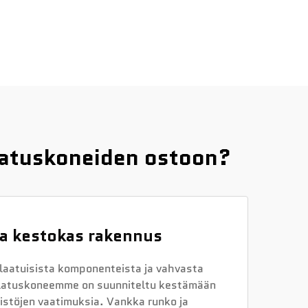
latuskoneiden ostoon?
ja kestokas rakennus
laatuisista komponenteista ja vahvasta
ulatuskoneemme on suunniteltu kestämään
istöjen vaatimuksia. Vankka runko ja