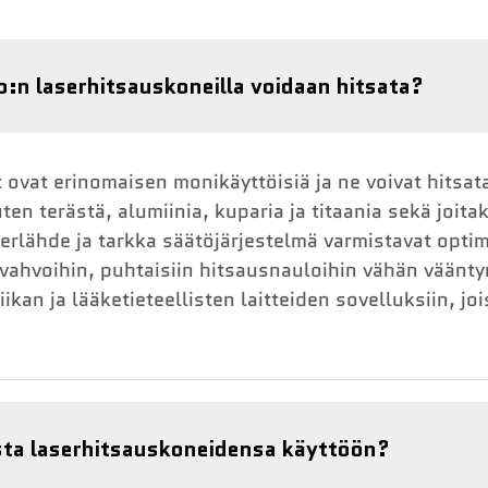
o:n laserhitsauskoneilla voidaan hitsata?
ovat erinomaisen monikäyttöisiä ja ne voivat hitsata
ten terästä, alumiinia, kuparia ja titaania sekä joita
serlähde ja tarkka säätöjärjestelmä varmistavat opti
a vahvoihin, puhtaisiin hitsausnauloihin vähän väänt
ikan ja lääketieteellisten laitteiden sovelluksiin, jo
sta laserhitsauskoneidensa käyttöön?