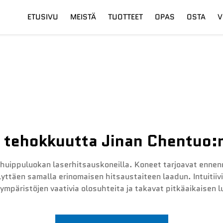
ETUSIVU
MEISTÄ
TUOTTEET
OPAS
OSTA
V
su
Digitaalinen Leikkuupää
Toimitus
Kuitulaseri
Koulutus
tehokkuutta Jinan Chentuo:n
 huippuluokan laserhitsauskoneilla. Koneet tarjoavat enn
yttäen samalla erinomaisen hitsaustaiteen laadun. Intuitiiv
ympäristöjen vaativia olosuhteita ja takavat pitkäaikaisen 