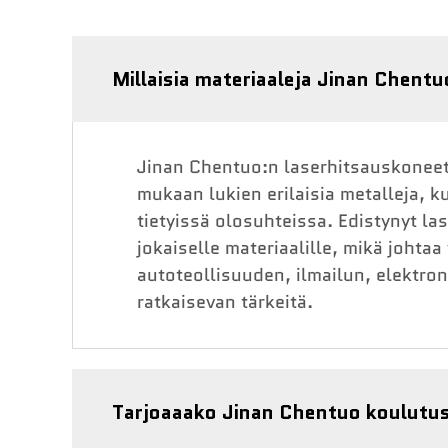
Millaisia materiaaleja Jinan Chentu
Jinan Chentuo:n laserhitsauskoneet 
mukaan lukien erilaisia metalleja, ku
tietyissä olosuhteissa. Edistynyt la
jokaiselle materiaalille, mikä johta
autoteollisuuden, ilmailun, elektroni
ratkaisevan tärkeitä.
Tarjoaaako Jinan Chentuo koulutu