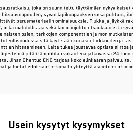
sausratkaisu, joka on suunniteltu täyttämään nykyaikaiset
n hitsausnopeuden, syvän läpikuopauksen sekä puhtaat, ilm
ittävät perusmateriaalin ominaisuuksia. Tiukka ja jäykkä ra
 mikä mahdollistaa sekä lämmönjohtohitsauksen että syvälä
seinäisten osien, tarkkojen komponenttien ja monimutkaiste
Autoteollisuudessa sitä käytetään korkean tarkkuuden ja tasa
ien hitsaamiseen. Laite tukee joustavaa optista siirtoa ja 
järjestelmä pitää lämpötilan vakautena jatkuvassa 24 tunni
a. Jinan Chentuo CNC tarjoaa koko elinkaaren palveluita, 
nnat ja hintatiedot saat ottamalla yhteyttä asiantuntijatiimi
Usein kysytyt kysymykset