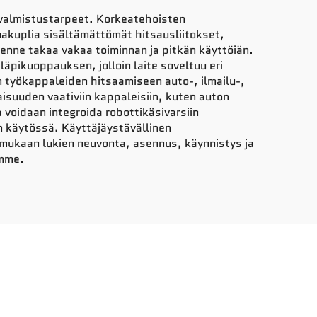
 valmistustarpeet. Korkeatehoisten
akuplia sisältämättömät hitsausliitokset,
kenne takaa vakaa toiminnan ja pitkän käyttöiän.
pikuoppauksen, jolloin laite soveltuu eri
n työkappaleiden hitsaamiseen auto-, ilmailu-,
isuuden vaativiin kappaleisiin, kuten auton
voidaan integroida robottikäsivarsiin
n käytössä. Käyttäjäystävällinen
mukaan lukien neuvonta, asennus, käynnistys ja
imme.