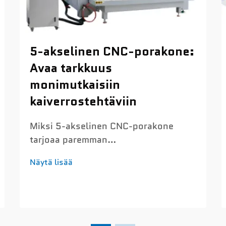
5-akselinen CNC-porakone:
Avaa tarkkuus
monimutkaisiin
kaiverrostehtäviin
Miksi 5-akselinen CNC-porakone
tarjoaa paremman
kaiverrustarkkuuden Alle 0,03 mm:n
Näytä lisää
sijoitustarkkuus ja lämpötilavakaa
servosäätö mikroyksityiskohtaisia
kaiverruksia varten Nykyiset 5-
akseliset CNC-porakoneet
saavuttavat sijoitustarkkuuden