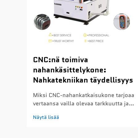
CNC:nä toimiva
nahankäsittelykone:
Nahkatekniikan täydellisyys
Miksi CNC-nahankatkaisukone tarjoaa
vertaansa vailla olevaa tarkkuutta ja
toistettavuutta: Alle millimetrin
Näytä lisää
tarkkuus ja toistettavuus eri
tuotantoerissä – CNC-
nahankatkaisukoneet saavuttavat