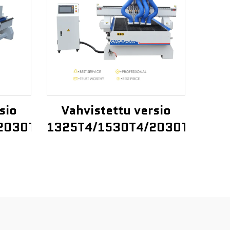
sio
Vahvistettu versio
2030T3
1325T4/1530T4/2030T4