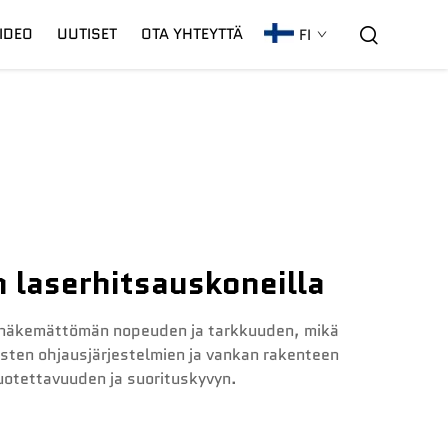
IDEO
UUTISET
OTA YHTEYTTÄ
FI
C02-Laseri
Takuu
CNC-Kaari
 laserhitsauskoneilla
ennäkemättömän nopeuden ja tarkkuuden, mikä
isten ohjausjärjestelmien ja vankan rakenteen
luotettavuuden ja suorituskyvyn.