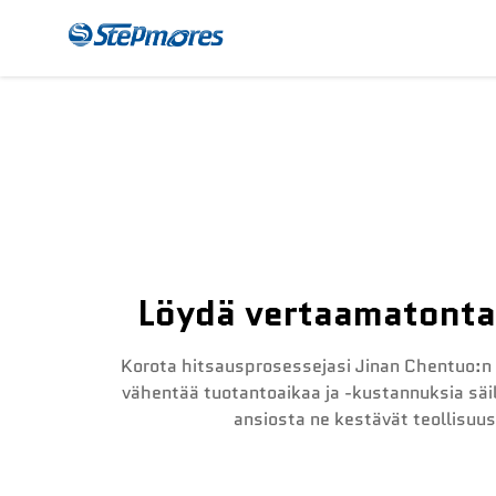
CNC-Jakajakone
Mak
Löydä vertaamatonta 
Korota hitsausprosessejasi Jinan Chentuo:n
vähentää tuotantoaikaa ja -kustannuksia säil
ansiosta ne kestävät teollisuus