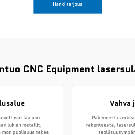
Hanki tarjous
hentuo CNC Equipment lasersu
lusalue
Vahva 
oveltuvat laajaan
Rakennettu korkea
an lukien metallit,
rakenteesta, lasers
mä monipuolisuus tekee
teollisuusympär