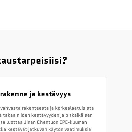
austarpeisiisi?
rakenne ja kestävyys
vahvasta rakenteesta ja korkealaatuisista
 takaa niiden kestävyyden ja pitkäikäisen
itte luottaa Jinan Chentuon EPE-kuuman
otka kestävät jatkuvan käytön vaatimuksia