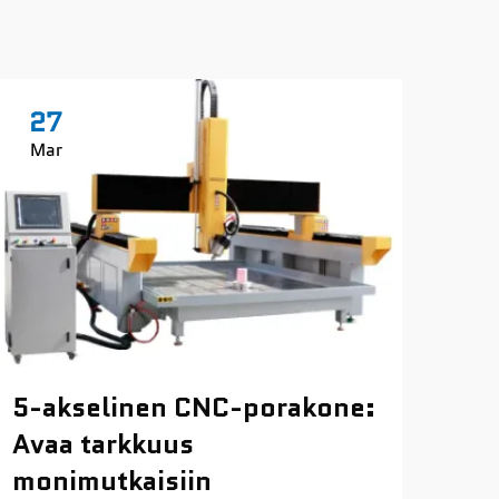
27
2
Mar
Ma
5-akselinen CNC-porakone:
CN
Avaa tarkkuus
kui
monimutkaisiin