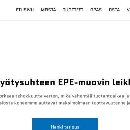
ETUSIVU
MEISTÄ
TUOTTEET
OPAS
OSTA
V
su
Digitaalinen Leikkuupää
Toimitus
Kuitulaseri
Koulutus
yötysuhteen EPE-muovin lei
rkeaa tehokkuutta varten, mikä vähentää tuotantoaikaa ja
nsiosta koneemme auttavat maksimoimaan tuottavuutenne j
Hanki tarjous