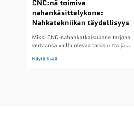
CNC:nä toimiva
nahankäsittelykone:
Nahkatekniikan täydellisyys
Miksi CNC-nahankatkaisukone tarjoaa
vertaansa vailla olevaa tarkkuutta ja
toistettavuutta: Alle millimetrin
Näytä lisää
tarkkuus ja toistettavuus eri
tuotantoerissä – CNC-
nahankatkaisukoneet saavuttavat
noin 0,1 mm:n tarkkuuden joka kerta,
kun ne leikkaavat tuotantosarjoja...