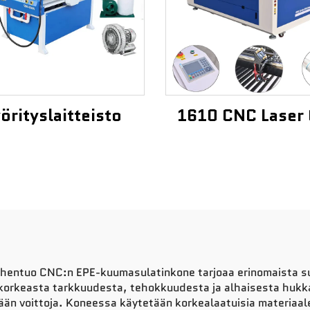
örityslaitteisto
1610 CNC Laser
Chentuo CNC:n EPE-kuumasulatinkone tarjoaa erinomaista su
a korkeasta tarkkuudesta, tehokkuudesta ja alhaisesta hukk
än voittoja. Koneessa käytetään korkealaatuisia materiaale