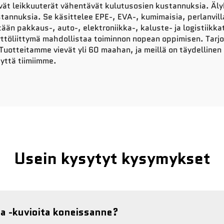
ävät leikkuuterät vähentävät kulutusosien kustannuksia. Äly
tannuksia. Se käsittelee EPE-, EVA-, kumimaisia, perlanvill
etään pakkaus-, auto-, elektroniikka-, kaluste- ja logistiikk
äyttöliittymä mahdollistaa toiminnon nopean oppimisen. Tar
Tuotteitamme vievät yli 60 maahan, ja meillä on täydellinen
eyttä tiimiimme.
Usein kysytyt kysymykset
a -kuvioita koneissanne?