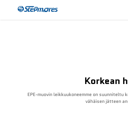
CNC-Jakajakone
Mak
Korkean h
EPE-muovin leikkuukoneemme on suunniteltu ko
vähäisen jätteen a