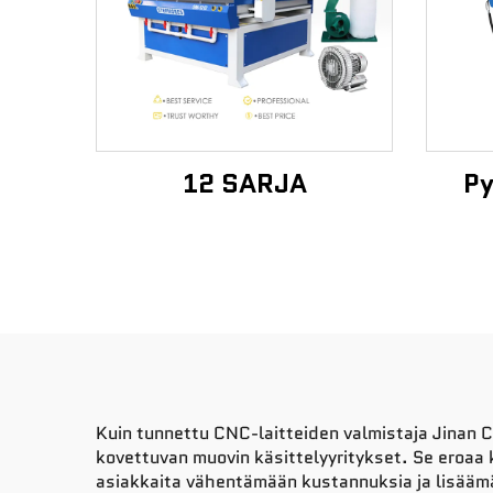
12 SARJA
Py
Kuin tunnettu CNC-laitteiden valmistaja Jinan 
kovettuvan muovin käsittelyyritykset. Se eroa
asiakkaita vähentämään kustannuksia ja lisäämä