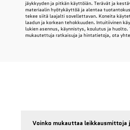
jäykkyyden ja pitkän käyttöiän. Terävät ja kest
materiaalin hyötykäyttöä ja alentaa tuotantokus
tekee siitä laajalti sovellettavan. Koneita käyt
laadun ja korkean tehokkuuden. Intuitiivinen k
lukien asennus, käynnistys, koulutus ja huolto. 
mukautettuja ratkaisuja ja hintatietoja, ota yht
Voinko mukauttaa leikkausmittoja j