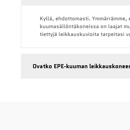
Kyllä, ehdottomasti. Ymmärrämme, et
kuumasäilöntäkoneissa on laajat muk
tiettyjä leikkauskuvioita tarpeitasi v
Ovatko EPE-kuuman leikkauskoneenn