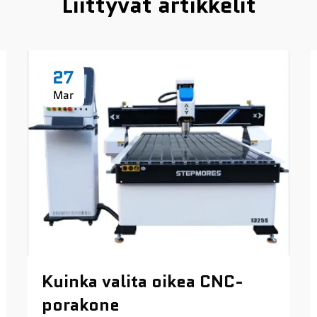
Liittyvät artikkelit
27
Mar
Kuinka valita oikea CNC-
porakone