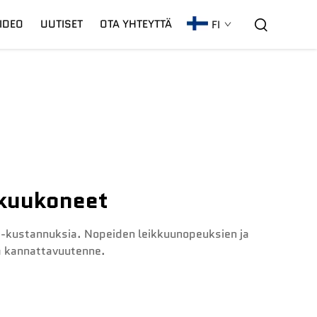
IDEO
UUTISET
OTA YHTEYTTÄ
FI
C02-Laseri
Takuu
CNC-Kaari
kkuukoneet
 -kustannuksia. Nopeiden leikkuunopeuksien ja
a kannattavuutenne.