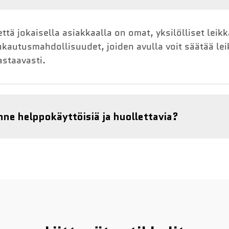
tä jokaisella asiakkaalla on omat, yksilölliset leik
autusmahdollisuudet, joiden avulla voit säätää lei
astaavasti.
e helppokäyttöisiä ja huollettavia?