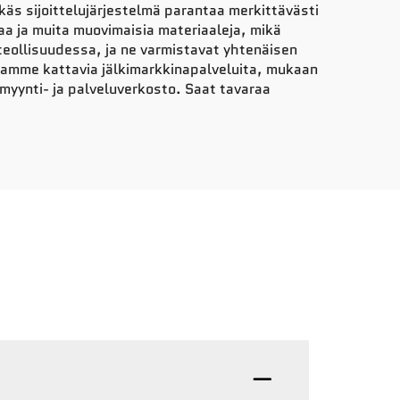
käs sijoittelujärjestelmä parantaa merkittävästi
aa ja muita muovimaisia materiaaleja, mikä
ateollisuudessa, ja ne varmistavat yhtenäisen
joamme kattavia jälkimarkkinapalveluita, mukaan
 myynti- ja palveluverkosto. Saat tavaraa