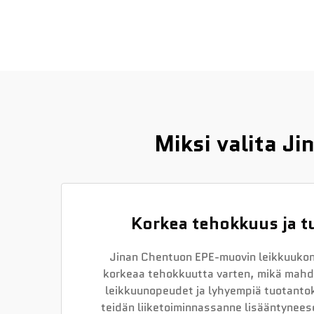
Miksi valita J
Korkea tehokkuus ja t
Jinan Chentuon EPE-muovin leikkuukon
korkeaa tehokkuutta varten, mikä mah
leikkuunopeudet ja lyhyempiä tuotanto
teidän liiketoiminnassanne lisääntynees