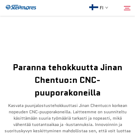
FI
Etusivu
Hae
Meistä
Paranna tehokkuutta Jinan
Tuotteet
Chentuo:n CNC-
puuporakoneilla
Opas
Kasvata puunjalostustehokkuuttasi Jinan Chentuo:n korkean
Osta
nopeuden CNC-puuporakoneilla. Laitteemme on suunniteltu
käsittämään suuria työmääriä tarkasti ja nopeasti, mikä
vähentää tuotantoaikaa ja -kustannuksia. Innovoinnin ja
Video
suorituskyvyn keskittyminen mahdollistaa sen, että voit luottaa