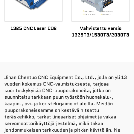
1325 CNC Laser CO2
Vahvistettu versio
1325T3/1530T3/2030T3
Jinan Chentuo CNC Equipment Co., Ltd., jolla on yli 13
vuoden kokemus CNC-valmistuksesta, tarjoaa
suorituskykyisiä CNC-puuporakoneita, jotka on
suunniteltu tarkkaan puun työstöön huonekalu-,
kaapin-, ovi- ja koristekirjaimointialoilla. Meidän
puuporakoneissamme on kestävä hitsattu
teräskehikko, tarkat lineaariset ohjaimet ja vakaa
servomoottorikäyttöjärjestelmä, mikä takaa
johdonmukaisen tarkkuuden ja pitkän käyttöiän. Ne