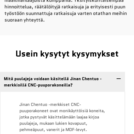
maailmanlaajuista kumppania. Yksityiskohtaisempaa
hinnoittelua, räätälöityjä ratkaisuja ja erityisesti puun
työstöön suunnattuja ratkaisuja varten otathan meihin
suoraan yhteyttä.
Usein kysytyt kysymykset
Mitä puulajeja voidaan käsitellä Jinan Chentuo -
merkkisillä CNC-puuporakoneilla?
Jinan Chentuo -merkkiset CNC-
puuporakoneet ovat monikäyttöisiä koneita,
jotka pystyvät käsittelämään laajaa kirjoa
puulajeja, mukaan lukien kovapuut,
pehmeäpuut, vanerit ja MDF-levyt.