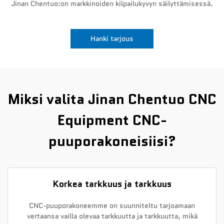
Jinan Chentuo:on markkinoiden kilpailukyvyn säilyttämisessä.
Uutiset
Hanki tarjous
Ota yhteyttä
Miksi valita Jinan Chentuo CNC
Equipment CNC-
puuporakoneisiisi?
Korkea tarkkuus ja tarkkuus
CNC-puuporakoneemme on suunniteltu tarjoamaan
vertaansa vailla olevaa tarkkuutta ja tarkkuutta, mikä