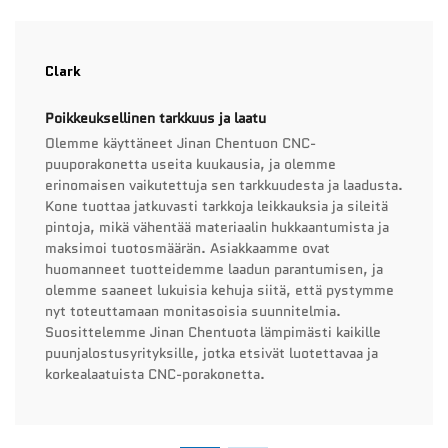
Clark
Poikkeuksellinen tarkkuus ja laatu
Olemme käyttäneet Jinan Chentuon CNC-
puuporakonetta useita kuukausia, ja olemme
erinomaisen vaikutettuja sen tarkkuudesta ja laadusta.
Kone tuottaa jatkuvasti tarkkoja leikkauksia ja sileitä
pintoja, mikä vähentää materiaalin hukkaantumista ja
maksimoi tuotosmäärän. Asiakkaamme ovat
huomanneet tuotteidemme laadun parantumisen, ja
olemme saaneet lukuisia kehuja siitä, että pystymme
nyt toteuttamaan monitasoisia suunnitelmia.
Suosittelemme Jinan Chentuota lämpimästi kaikille
puunjalostusyrityksille, jotka etsivät luotettavaa ja
korkealaatuista CNC-porakonetta.