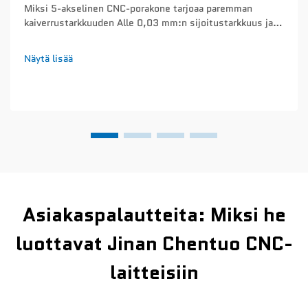
Miksi 5-akselinen CNC-porakone tarjoaa paremman
kaiverrustarkkuuden Alle 0,03 mm:n sijoitustarkkuus ja
lämpötilavakaa servosäätö mikroyksityiskohtaisia
kaiverruksia varten Nykyiset 5-akseliset CNC-porakoneet
Näytä lisää
saavuttavat sijoitustarkkuuden toistettavuuden alle 0,03
mm kiinteän monoliittisen rakenteen ansiosta...
Asiakaspalautteita: Miksi he
luottavat Jinan Chentuo CNC-
laitteisiin