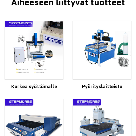
Aiheeseen liittyvät tuotteet
Korkea syöttömalle
Pyörityslaitteisto