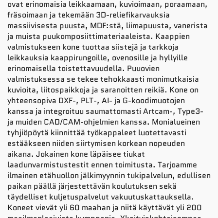
ovat erinomaisia leikkaamaan, kuvioimaan, poraamaan,
fräsoimaan ja tekemään 3D-reliefikarvauksia
massiivisesta puusta, MDF:stä, liimapuusta, vanerista
ja muista puukomposiittimateriaaleista. Kaappien
valmistukseen kone tuottaa siistejä ja tarkkoja
leikkauksia kaappirungoille, ovenosille ja hyllyille
erinomaisella toistettavuudella. Puuovien
valmistuksessa se tekee tehokkaasti monimutkaisia
kuvioita, liitospaikkoja ja saranoitten reikiä. Kone on
yhteensopiva DXF-, PLT-, AI- ja G-koodimuotojen
kanssa ja integroituu saumattomasti Artcam-, Type3-
ja muiden CAD/CAM-ohjelmien kanssa. Monialueinen
tyhjiöpöytä kiinnittää työkappaleet luotettavasti
estääkseen niiden siirtymisen korkean nopeuden
aikana. Jokainen kone läpäisee tiukat
laadunvarmistustestit ennen toimitusta. Tarjoamme
ilmainen etähuollon jälkimyynnin tukipalvelun, edullisen
paikan päällä järjestettävän koulutuksen sekä
täydelliset kuljetuspalvelut vakuutuskattauksella.
Koneet vievät yli 60 maahan ja niitä käyttävät yli 200