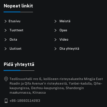
Nopeat linkit
Etusivu
Meistä
Tuotteet
Opas
Osta
Video
Uutiset
Ota yhteyttä
Pidä yhteyttä
Teollisuushalli nro 6, koilliseen risteysalueelta Mingjia East
Roadin ja Qifa Avenue'n risteyksestä, Yanbei-kadulla, Qihe-
kaupungissa, Dezhou-kaupungissa, Shandongin
maakunnassa, Kiinassa
+86-18660114283