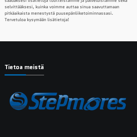
saadaksesi lisätietoja tuotteistamme ja palveluistamme sekä
selvittääksesi, kuinka voimme auttaa sinua saavuttamaan
pitkäaikaista menestystä puusepänliiketoiminnassasi.
Tervetuloa kysymään lisätietoja!
Tietoa meistä