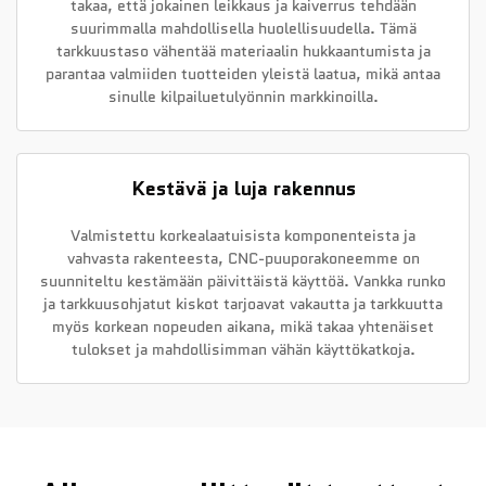
takaa, että jokainen leikkaus ja kaiverrus tehdään
suurimmalla mahdollisella huolellisuudella. Tämä
tarkkuustaso vähentää materiaalin hukkaantumista ja
parantaa valmiiden tuotteiden yleistä laatua, mikä antaa
sinulle kilpailuetulyönnin markkinoilla.
Kestävä ja luja rakennus
Valmistettu korkealaatuisista komponenteista ja
vahvasta rakenteesta, CNC-puuporakoneemme on
suunniteltu kestämään päivittäistä käyttöä. Vankka runko
ja tarkkuusohjatut kiskot tarjoavat vakautta ja tarkkuutta
myös korkean nopeuden aikana, mikä takaa yhtenäiset
tulokset ja mahdollisimman vähän käyttökatkoja.