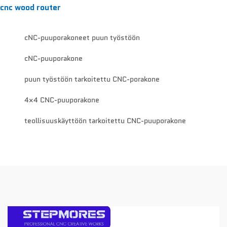
cnc wood router
cNC-puuporakoneet puun työstöön
cNC-puuporakone
puun työstöön tarkoitettu CNC-porakone
4×4 CNC-puuporakone
teollisuuskäyttöön tarkoitettu CNC-puuporakone