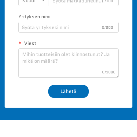
Koodi
0/100
Yrityksen nimi
0/200
Viesti
0/1000
Lähetä