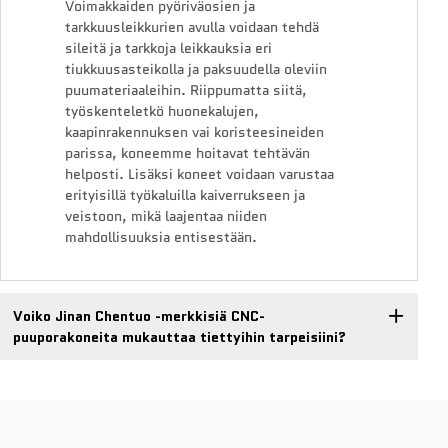
Voimakkaiden pyöriväosien ja
tarkkuusleikkurien avulla voidaan tehdä
sileitä ja tarkkoja leikkauksia eri
tiukkuusasteikolla ja paksuudella oleviin
puumateriaaleihin. Riippumatta siitä,
työskenteletkö huonekalujen,
kaapinrakennuksen vai koristeesineiden
parissa, koneemme hoitavat tehtävän
helposti. Lisäksi koneet voidaan varustaa
erityisillä työkaluilla kaiverrukseen ja
veistoon, mikä laajentaa niiden
mahdollisuuksia entisestään.
Voiko Jinan Chentuo -merkkisiä CNC-
puuporakoneita mukauttaa tiettyihin tarpeisiini?