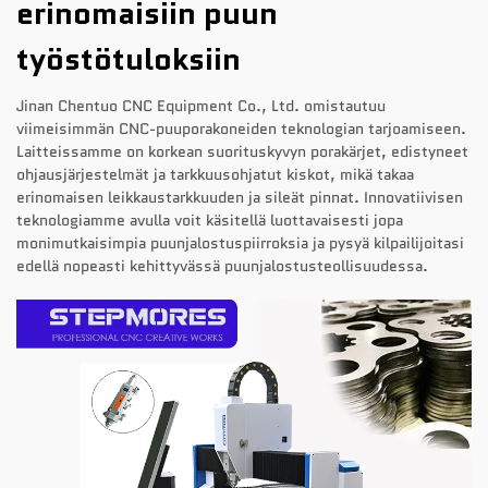
erinomaisiin puun
työstötuloksiin
Jinan Chentuo CNC Equipment Co., Ltd. omistautuu
viimeisimmän CNC-puuporakoneiden teknologian tarjoamiseen.
Laitteissamme on korkean suorituskyvyn porakärjet, edistyneet
ohjausjärjestelmät ja tarkkuusohjatut kiskot, mikä takaa
erinomaisen leikkaustarkkuuden ja sileät pinnat. Innovatiivisen
teknologiamme avulla voit käsitellä luottavaisesti jopa
monimutkaisimpia puunjalostuspiirroksia ja pysyä kilpailijoitasi
edellä nopeasti kehittyvässä puunjalostusteollisuudessa.