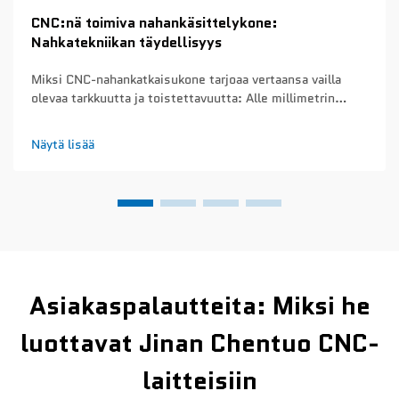
CNC:nä toimiva nahankäsittelykone:
Nahkatekniikan täydellisyys
Miksi CNC-nahankatkaisukone tarjoaa vertaansa vailla
olevaa tarkkuutta ja toistettavuutta: Alle millimetrin
tarkkuus ja toistettavuus eri tuotantoerissä – CNC-
nahankatkaisukoneet saavuttavat noin 0,1 mm:n
Näytä lisää
tarkkuuden joka kerta, kun ne leikkaavat tuotantosarjoja...
Asiakaspalautteita: Miksi he
luottavat Jinan Chentuo CNC-
laitteisiin