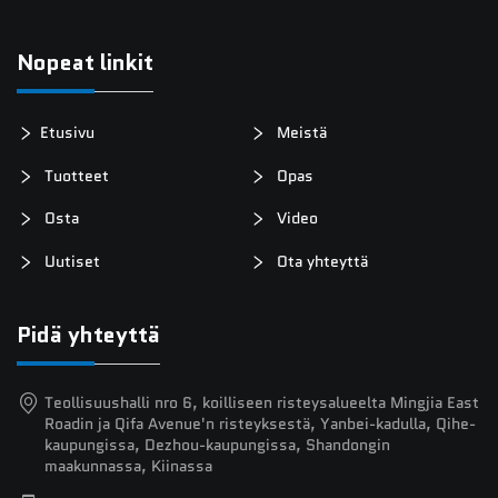
Nopeat linkit
Etusivu
Meistä
Tuotteet
Opas
Osta
Video
Uutiset
Ota yhteyttä
Pidä yhteyttä
Teollisuushalli nro 6, koilliseen risteysalueelta Mingjia East
Roadin ja Qifa Avenue'n risteyksestä, Yanbei-kadulla, Qihe-
kaupungissa, Dezhou-kaupungissa, Shandongin
maakunnassa, Kiinassa