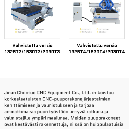
Vahvistettu versio
Vahvistettu versio
1325T3/1530T3/2030T3
1325T4/1530T4/2030T4
Jinan Chentuo CNC Equipment Co., Ltd. erikoistuu
korkealaatuisten CNC-puuporakonejärjestelmien
kehittämiseen ja valmistukseen ja tarjoaa
ammattimaisia puun työstöön liittyviä ratkaisuja
valmistajille ympäri maailmaa. Meidän puuporakoneet
ovat kestävästi rakennettuja, niissä on huippulaatuisia