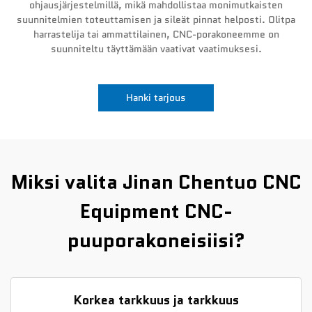
ohjausjärjestelmillä, mikä mahdollistaa monimutkaisten
suunnitelmien toteuttamisen ja sileät pinnat helposti. Olitpa
Uutiset
harrastelija tai ammattilainen, CNC-porakoneemme on
suunniteltu täyttämään vaativat vaatimuksesi.
Ota yhteyttä
Hanki tarjous
Miksi valita Jinan Chentuo CNC
Equipment CNC-
puuporakoneisiisi?
Korkea tarkkuus ja tarkkuus