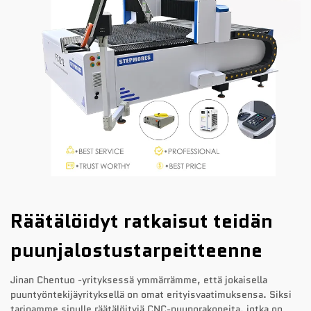
Räätälöidyt ratkaisut teidän
puunjalostustarpeitteenne
Jinan Chentuo -yrityksessä ymmärrämme, että jokaisella
puuntyöntekijäyrityksellä on omat erityisvaatimuksensa. Siksi
tarjoamme sinulle räätälöityjä CNC-puuporakoneita, jotka on