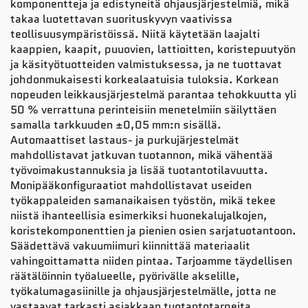
komponentteja ja edistyneitä ohjausjärjestelmiä, mikä
takaa luotettavan suorituskyvyn vaativissa
teollisuusympäristöissä. Niitä käytetään laajalti
kaappien, kaapit, puuovien, lattioitten, koristepuutyön
ja käsityötuotteiden valmistuksessa, ja ne tuottavat
johdonmukaisesti korkealaatuisia tuloksia. Korkean
nopeuden leikkausjärjestelmä parantaa tehokkuutta yli
50 % verrattuna perinteisiin menetelmiin säilyttäen
samalla tarkkuuden ±0,05 mm:n sisällä.
Automaattiset lastaus- ja purkujärjestelmät
mahdollistavat jatkuvan tuotannon, mikä vähentää
työvoimakustannuksia ja lisää tuotantotilavuutta.
Monipääkonfiguraatiot mahdollistavat useiden
työkappaleiden samanaikaisen työstön, mikä tekee
niistä ihanteellisia esimerkiksi huonekalujalkojen,
koristekomponenttien ja pienien osien sarjatuotantoon.
Säädettävä vakuumiimuri kiinnittää materiaalit
vahingoittamatta niiden pintaa. Tarjoamme täydellisen
räätälöinnin työalueelle, pyörivälle akselille,
työkalumagasiinille ja ohjausjärjestelmälle, jotta ne
vastaavat tarkasti asiakkaan tuotantotarpeita.