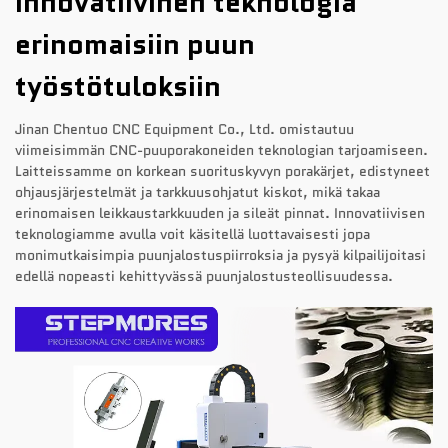
Innovatiivinen teknologia
erinomaisiin puun
työstötuloksiin
Jinan Chentuo CNC Equipment Co., Ltd. omistautuu
viimeisimmän CNC-puuporakoneiden teknologian tarjoamiseen.
Laitteissamme on korkean suorituskyvyn porakärjet, edistyneet
ohjausjärjestelmät ja tarkkuusohjatut kiskot, mikä takaa
erinomaisen leikkaustarkkuuden ja sileät pinnat. Innovatiivisen
teknologiamme avulla voit käsitellä luottavaisesti jopa
monimutkaisimpia puunjalostuspiirroksia ja pysyä kilpailijoitasi
edellä nopeasti kehittyvässä puunjalostusteollisuudessa.