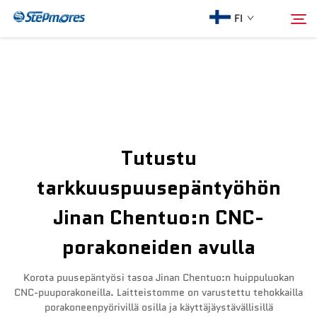
FI
Etusivu
Hae
Meistä
Tutustu
Tuotteet
tarkkuuspuusepäntyöhön
Jinan Chentuo:n CNC-
Opas
porakoneiden avulla
Osta
Korota puusepäntyösi tasoa Jinan Chentuo:n huippuluokan
CNC-puuporakoneilla. Laitteistomme on varustettu tehokkailla
Video
porakoneenpyörivillä osilla ja käyttäjäystävällisillä