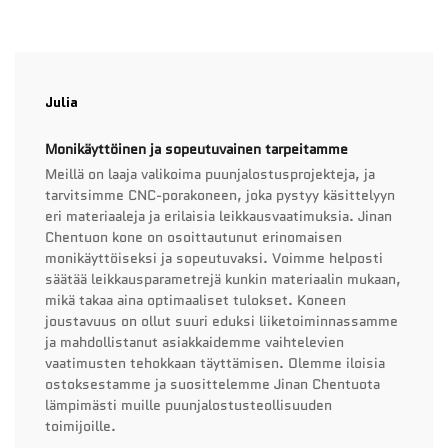
Julia
Monikäyttöinen ja sopeutuvainen tarpeitamme
Meillä on laaja valikoima puunjalostusprojekteja, ja
tarvitsimme CNC-porakoneen, joka pystyy käsittelyyn
eri materiaaleja ja erilaisia leikkausvaatimuksia. Jinan
Chentuon kone on osoittautunut erinomaisen
monikäyttöiseksi ja sopeutuvaksi. Voimme helposti
säätää leikkausparametrejä kunkin materiaalin mukaan,
mikä takaa aina optimaaliset tulokset. Koneen
joustavuus on ollut suuri eduksi liiketoiminnassamme
ja mahdollistanut asiakkaidemme vaihtelevien
vaatimusten tehokkaan täyttämisen. Olemme iloisia
ostoksestamme ja suosittelemme Jinan Chentuota
lämpimästi muille puunjalostusteollisuuden
toimijoille.