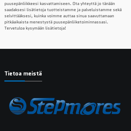
puusepänliikkeesi kasvattamiseen. Ota yhteyttä jo tänään
saadaksesi lisätietoja tuotteistamme ja palveluistamme sekä
selvittääksesi, kuinka voimme auttaa sinua saavuttamaan
pitkäaikaista menestystä puusepänliiketoiminnassasi.
Tervetuloa kysymään lisätietoja!
Tietoa meistä