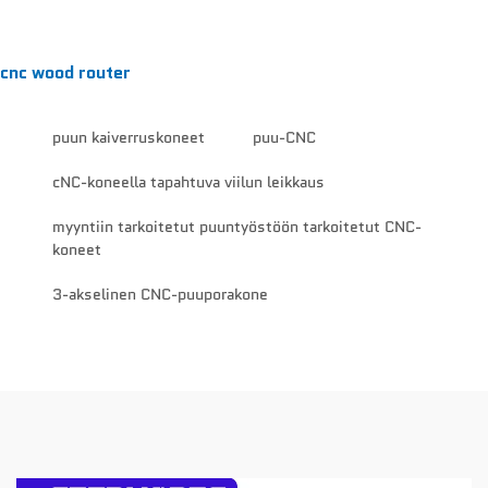
cnc wood router
puun kaiverruskoneet
puu-CNC
cNC-koneella tapahtuva viilun leikkaus
myyntiin tarkoitetut puuntyöstöön tarkoitetut CNC-
koneet
3-akselinen CNC-puuporakone