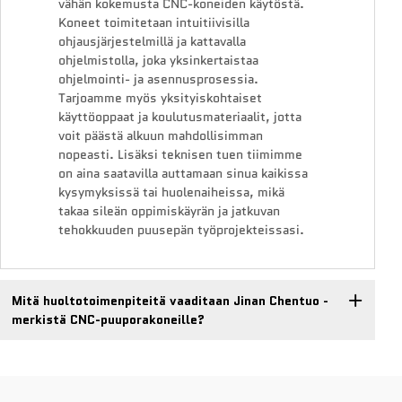
vähän kokemusta CNC-koneiden käytöstä.
Koneet toimitetaan intuitiivisilla
ohjausjärjestelmillä ja kattavalla
ohjelmistolla, joka yksinkertaistaa
ohjelmointi- ja asennusprosessia.
Tarjoamme myös yksityiskohtaiset
käyttöoppaat ja koulutusmateriaalit, jotta
voit päästä alkuun mahdollisimman
nopeasti. Lisäksi teknisen tuen tiimimme
on aina saatavilla auttamaan sinua kaikissa
kysymyksissä tai huolenaiheissa, mikä
takaa sileän oppimiskäyrän ja jatkuvan
tehokkuuden puusepän työprojekteissasi.
Mitä huoltotoimenpiteitä vaaditaan Jinan Chentuo -
merkistä CNC-puuporakoneille?