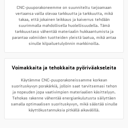
CNC-puuporakoneemme on suunniteltu tarjoamaan
vertaansa vailla olevaa tarkkuutta ja tarkkuutta, mikä
takaa, että jokainen leikkaus ja kaiverrus tehdään
suurimmalla mahdollisella huolellisuudella. Tämä
tarkkuustaso vähentää materiaalin hukkaantumista ja
parantaa valmiiden tuotteiden yleistä laatua, mikä antaa
sinulle kilpailuetulyönnin markkinoilla.
Voimakkaita ja tehokkaita pyöriväakseleita
Käytämme CNC-puuporakoneissamme korkean
suorituskyvyn porakärkiä, jolloin saat tarvitsemasi tehon
ja nopeuden jopa vaativimpien materiaalien käsittelyyn.
Tehokas rakenne vähentää energiankulutusta säilyttäen
samalla optimaalisen suorituskyvyn, mikä säästää sinulle
käyttökustannuksia pitkällä aikavälillä.