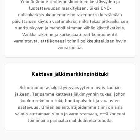
Ymmärrämme teollisuuskoneiden kestävyyden ja
luotettavuuden merkityksen. Siksi CNC-
nahankatkaisukoneemme on rakennettu kestämään
päivittäisen käytön vaatimuksia, mikä takaa pitkäaikaisen
suorituskyvyn ja mahdollisimman vähän käyttökatkoja.
Vankka rakenne ja korkealaatuiset komponentit
varmistavat, että koneesi toimii poikkeuksellisen hyvin
vuosikausia.
Kattava jälkimarkkinointituki
Sitoutumme asiakastyytyväisyyteen myös kaupan
jälkeen. Tarjoamme kattavaa jälkimyynnin tukea, johon
kuuluu tekninen tuki, huoltopalvelut ja varaosien
saatavuus. Omien asiantuntijoidemme tiimi on aina
valmis auttamaan sinua ja varmistamaan, että koneesi
toimii aina parhaalla mahdollisella teholla.