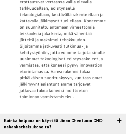
erottautuvat vertaansa vailla olevalla
tarkkuudellaan, edistyneellä
teknologiallaan, kestävällä rakenteellaan ja
kattavalla jälkimyyntituellellaan. Koneemme
on suunniteltu antamaan virheettömiä
leikkauksia joka kerta, mikä vähentää
jätteitä ja maksimoi tehokkuuden.
Sijoitamme jatkuvasti tutkimus- ja
kehitystyöhön, jotta voimme tarjota sinulle
uusimmat teknologiset edistysaskeleet ja
varmistaa, että koneesi pysyy innovaation
eturintamassa. Vahva rakenne takaa
pitkäikäisen suorituskyvyn, kun taas omat
jälkimyyntiasiantuntiamme tarjoavat
jatkuvaa tukea koneesi moitteeton
toiminnan varmistamiseksi.
Kuinka helppoa on käyttää Jinan Chentuo:n CNC-
nahankatkaisukoneita?