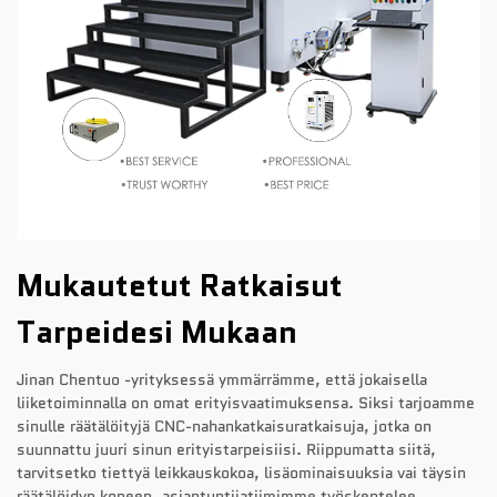
Mukautetut Ratkaisut
Tarpeidesi Mukaan
Jinan Chentuo -yrityksessä ymmärrämme, että jokaisella
liiketoiminnalla on omat erityisvaatimuksensa. Siksi tarjoamme
sinulle räätälöityjä CNC-nahankatkaisuratkaisuja, jotka on
suunnattu juuri sinun erityistarpeisiisi. Riippumatta siitä,
tarvitsetko tiettyä leikkauskokoa, lisäominaisuuksia vai täysin
räätälöidyn koneen, asiantuntijatiimimme työskentelee