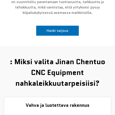
on suunniteltu parantamaan tuottavuutta, tarkkuutta ja
tehokkuutta, mikä varmistaa, että yrityksesi pysyy
Uutiset
kilpailukykyisessä asemassa markkinoilla.
Ota yhteyttä
Hanki tarjous
: Miksi valita Jinan Chentuo
CNC Equipment
nahkaleikkuutarpeisiisi?
Vahva ja luotettava rakennus