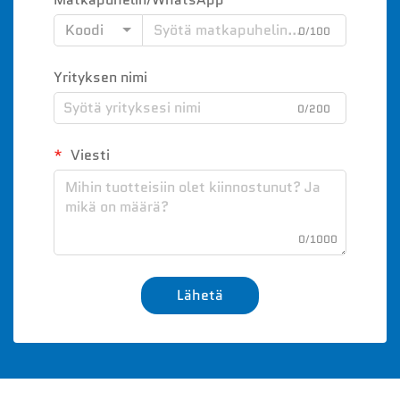
Koodi
0/100
Yrityksen nimi
0/200
Viesti
0/1000
Lähetä