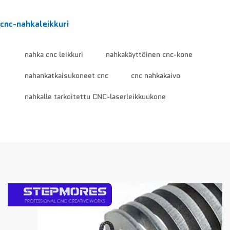
cnc-nahkaleikkuri
nahka cnc leikkuri
nahkakäyttöinen cnc-kone
nahankatkaisukoneet cnc
cnc nahkakaivo
nahkalle tarkoitettu CNC-laserleikkuukone