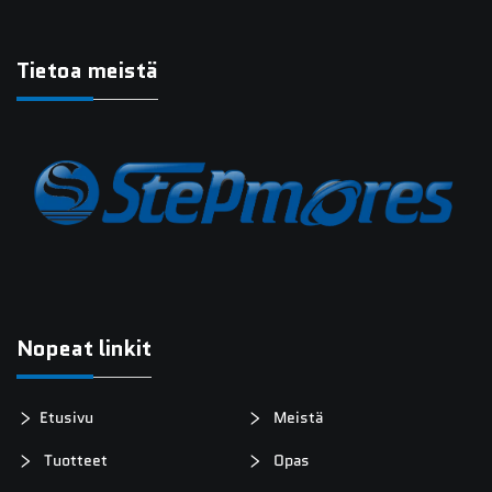
Tietoa meistä
Nopeat linkit
Etusivu
Meistä
Tuotteet
Opas