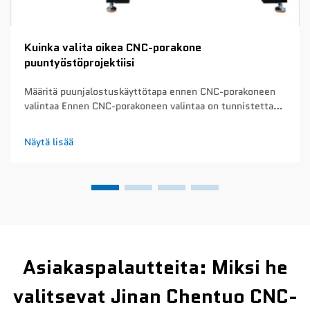
Kuinka valita oikea CNC-porakone
puuntyöstöprojektiisi
Määritä puunjalostuskäyttötapa ennen CNC-porakoneen
valintaa Ennen CNC-porakoneen valintaa on tunnistettava
pääasialliset puunjalostussovellukset. Tämä ratkaiseva
vaihe estää turhia kustannuksia tarpeettomien
Näytä lisää
ominaisuuksien hankinnassa tai välttämättömien
ominaisuuksien aliarviointia...
Asiakaspalautteita: Miksi he
valitsevat Jinan Chentuo CNC-