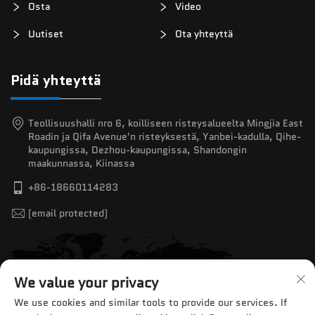
Osta
Video
Uutiset
Ota yhteyttä
Pidä yhteyttä
Teollisuushalli nro 6, koilliseen risteysalueelta Mingjia East
Roadin ja Qifa Avenue'n risteyksestä, Yanbei-kadulla, Qihe-
kaupungissa, Dezhou-kaupungissa, Shandongin
maakunnassa, Kiinassa
+86-18660114283
[email protected]
We value your privacy
We use cookies and similar tools to provide our services. If