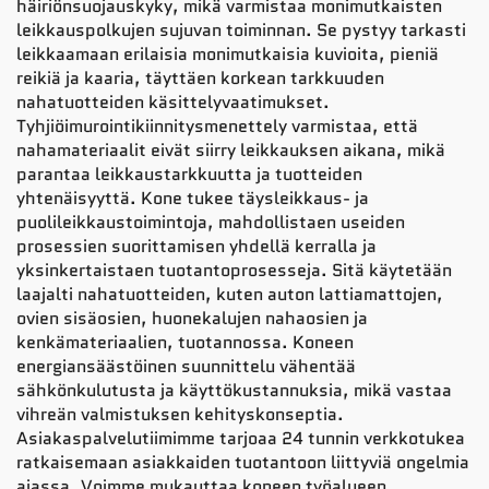
häiriönsuojauskyky, mikä varmistaa monimutkaisten
leikkauspolkujen sujuvan toiminnan. Se pystyy tarkasti
leikkaamaan erilaisia monimutkaisia kuvioita, pieniä
reikiä ja kaaria, täyttäen korkean tarkkuuden
nahatuotteiden käsittelyvaatimukset.
Tyhjiöimurointikiinnitysmenettely varmistaa, että
nahamateriaalit eivät siirry leikkauksen aikana, mikä
parantaa leikkaustarkkuutta ja tuotteiden
yhtenäisyyttä. Kone tukee täysleikkaus- ja
puolileikkaustoimintoja, mahdollistaen useiden
prosessien suorittamisen yhdellä kerralla ja
yksinkertaistaen tuotantoprosesseja. Sitä käytetään
laajalti nahatuotteiden, kuten auton lattiamattojen,
ovien sisäosien, huonekalujen nahaosien ja
kenkämateriaalien, tuotannossa. Koneen
energiansäästöinen suunnittelu vähentää
sähkönkulutusta ja käyttökustannuksia, mikä vastaa
vihreän valmistuksen kehityskonseptia.
Asiakaspalvelutiimimme tarjoaa 24 tunnin verkkotukea
ratkaisemaan asiakkaiden tuotantoon liittyviä ongelmia
ajassa. Voimme mukauttaa koneen työalueen,