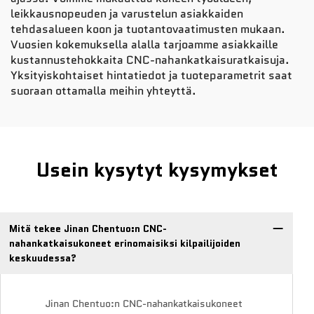
leikkausnopeuden ja varustelun asiakkaiden
tehdasalueen koon ja tuotantovaatimusten mukaan.
Vuosien kokemuksella alalla tarjoamme asiakkaille
kustannustehokkaita CNC-nahankatkaisuratkaisuja.
Yksityiskohtaiset hintatiedot ja tuoteparametrit saat
suoraan ottamalla meihin yhteyttä.
Usein kysytyt kysymykset
Mitä tekee Jinan Chentuo:n CNC-
nahankatkaisukoneet erinomaisiksi kilpailijoiden
keskuudessa?
Jinan Chentuo:n CNC-nahankatkaisukoneet