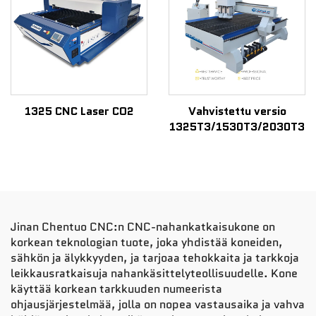
1325 CNC Laser CO2
Vahvistettu versio
1325T3/1530T3/2030T3
Jinan Chentuo CNC:n CNC-nahankatkaisukone on
korkean teknologian tuote, joka yhdistää koneiden,
sähkön ja älykkyyden, ja tarjoaa tehokkaita ja tarkkoja
leikkausratkaisuja nahankäsittelyteollisuudelle. Kone
käyttää korkean tarkkuuden numeerista
ohjausjärjestelmää, jolla on nopea vastausaika ja vahva