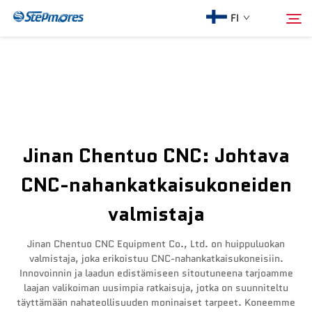
FI
Etusivu
Hae
Meistä
Jinan Chentuo CNC: Johtava
Tuotteet
CNC-nahankatkaisukoneiden
valmistaja
Opas
Jinan Chentuo CNC Equipment Co., Ltd. on huippuluokan
Osta
valmistaja, joka erikoistuu CNC-nahankatkaisukoneisiin.
Innovoinnin ja laadun edistämiseen sitoutuneena tarjoamme
laajan valikoiman uusimpia ratkaisuja, jotka on suunniteltu
Video
täyttämään nahateollisuuden moninaiset tarpeet. Koneemme