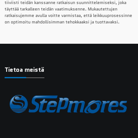
tiiviisti teidän kanssanne ratkaisun suunnittelemiseksi, joka
täyttää tarkalleen teidän vaatimuksenne. Mukautettujen
ratkaisujemme avulla voitte varmistaa, että leikkuuprosessinne
on optimoitu mahdollisimman tehokkaaksi ja tuottavaksi.
Tietoa meistä