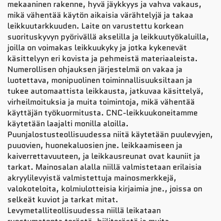
mekaaninen rakenne, hyvä jäykkyys ja vahva vakaus,
mikä vähentää käytön aikaisia värähtelyjä ja takaa
leikkuutarkkuuden. Laite on varustettu korkean
suorituskyvyn pyörivällä akselilla ja leikkuutyökaluilla,
joilla on voimakas leikkuukyky ja jotka kykenevät
käsittelyyn eri kovista ja pehmeistä materiaaleista.
Numerollisen ohjauksen järjestelmä on vakaa ja
luotettava, monipuolinen toiminnallisuuksiltaan ja
tukee automaattista leikkausta, jatkuvaa käsittelyä,
virheilmoituksia ja muita toimintoja, mikä vähentää
käyttäjän työkuormitusta. CNC-leikkuukoneitamme
käytetään laajalti monilla aloilla.
Puunjalostusteollisuudessa niitä käytetään puulevyjen,
puuovien, huonekaluosien jne. leikkaamiseen ja
kaiverrettavuuteen, ja leikkausreunat ovat kauniit ja
tarkat. Mainosalan alalla niillä valmistetaan erilaisia
akryylilevyistä valmistettuja mainosmerkkejä,
valokoteloita, kolmiulotteisia kirjaimia jne., joissa on
selkeät kuviot ja tarkat mitat.
Levymetalliteollisuudessa niillä leikataan