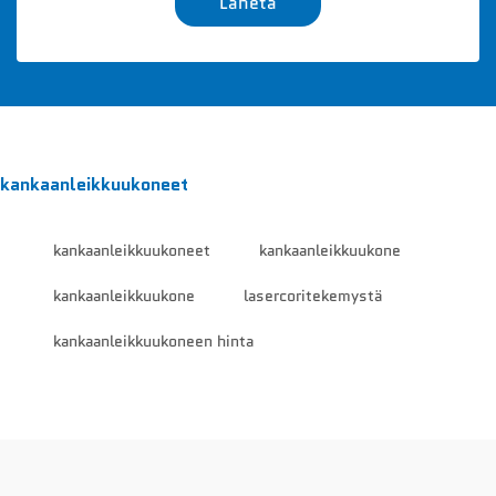
Lähetä
kankaanleikkuukoneet
kankaanleikkuukoneet
kankaanleikkuukone
kankaanleikkuukone
lasercoritekemystä
kankaanleikkuukoneen hinta