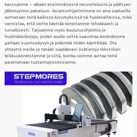
kanssamme – alkaen ensimmäisestä neuvottelusta ja päättyen
jälkimyynnin palveluun. Asiantuntijatiimimme on aina saatavilla
auttamaan teitä kaikissa kysymyksissä tai huolenaiheissa, mikä
varmistaa, että voitte käyttää koneitamme tehokkaasti ja
turvallisesti. Tarjoamme myös koulutusohjelmia ja
huoltokäsikirjoja, joiden avulla voitte saavuttaa koneidemme
parhaan suorituskyvyn ja pidentää niiden käyttöikää. Ota
yhteyttä meille jo tänään saadaksesi lisätietoja tekstiilien
leikkuukoneistamme ja siitä, kuinka voimme auttaa teitä
parantamaan tuotantoprosessianne.