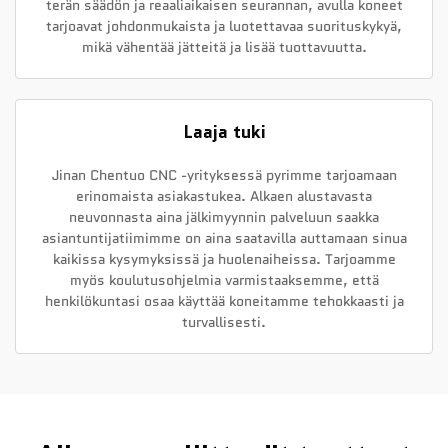
terän säädön ja reaaliaikaisen seurannan, avulla koneet
tarjoavat johdonmukaista ja luotettavaa suorituskykyä,
mikä vähentää jätteitä ja lisää tuottavuutta.
Laaja tuki
Jinan Chentuo CNC -yrityksessä pyrimme tarjoamaan
erinomaista asiakastukea. Alkaen alustavasta
neuvonnasta aina jälkimyynnin palveluun saakka
asiantuntijatiimimme on aina saatavilla auttamaan sinua
kaikissa kysymyksissä ja huolenaiheissa. Tarjoamme
myös koulutusohjelmia varmistaaksemme, että
henkilökuntasi osaa käyttää koneitamme tehokkaasti ja
turvallisesti.