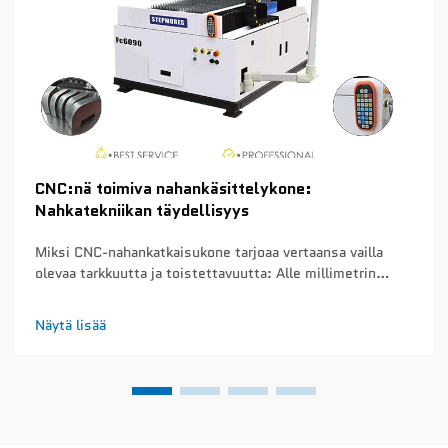
CNC:nä toimiva nahankäsittelykone:
Nahkatekniikan täydellisyys
Miksi CNC-nahankatkaisukone tarjoaa vertaansa vailla
olevaa tarkkuutta ja toistettavuutta: Alle millimetrin
tarkkuus ja toistettavuus eri tuotantoerissä – CNC-
nahankatkaisukoneet saavuttavat noin 0,1 mm:n
Näytä lisää
tarkkuuden joka kerta, kun ne leikkaavat tuotantosarjoja...