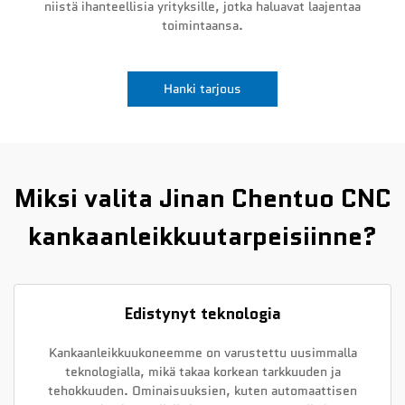
niistä ihanteellisia yrityksille, jotka haluavat laajentaa
toimintaansa.
Uutiset
Ota yhteyttä
Hanki tarjous
Miksi valita Jinan Chentuo CNC
kankaanleikkuutarpeisiinne?
Edistynyt teknologia
Kankaanleikkuukoneemme on varustettu uusimmalla
teknologialla, mikä takaa korkean tarkkuuden ja
tehokkuuden. Ominaisuuksien, kuten automaattisen