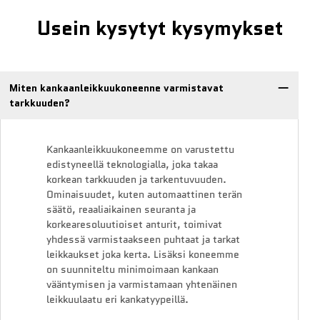
Usein kysytyt kysymykset
Miten kankaanleikkuukoneenne varmistavat
tarkkuuden?
Kankaanleikkuukoneemme on varustettu
edistyneellä teknologialla, joka takaa
korkean tarkkuuden ja tarkentuvuuden.
Ominaisuudet, kuten automaattinen terän
säätö, reaaliaikainen seuranta ja
korkearesoluutioiset anturit, toimivat
yhdessä varmistaakseen puhtaat ja tarkat
leikkaukset joka kerta. Lisäksi koneemme
on suunniteltu minimoimaan kankaan
vääntymisen ja varmistamaan yhtenäinen
leikkuulaatu eri kankatyypeillä.