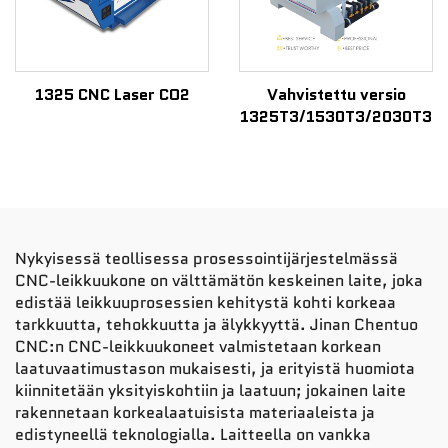
1325 CNC Laser CO2
Vahvistettu versio
1325T3/1530T3/2030T3
Nykyisessä teollisessa prosessointijärjestelmässä
CNC-leikkuukone on välttämätön keskeinen laite, joka
edistää leikkuuprosessien kehitystä kohti korkeaa
tarkkuutta, tehokkuutta ja älykkyyttä. Jinan Chentuo
CNC:n CNC-leikkuukoneet valmistetaan korkean
laatuvaatimustason mukaisesti, ja erityistä huomiota
kiinnitetään yksityiskohtiin ja laatuun; jokainen laite
rakennetaan korkealaatuisista materiaaleista ja
edistyneellä teknologialla. Laitteella on vankka