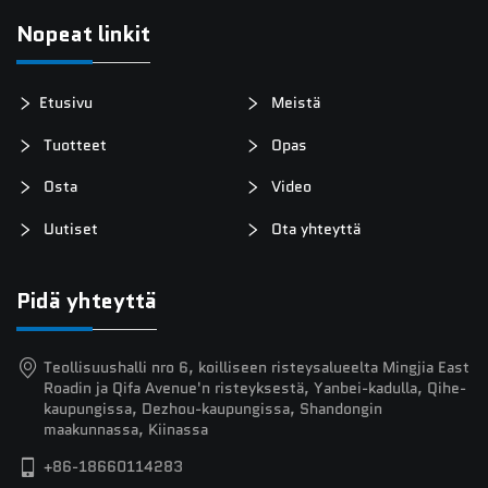
Nopeat linkit
Etusivu
Meistä
Tuotteet
Opas
Osta
Video
Uutiset
Ota yhteyttä
Pidä yhteyttä
Teollisuushalli nro 6, koilliseen risteysalueelta Mingjia East
Roadin ja Qifa Avenue'n risteyksestä, Yanbei-kadulla, Qihe-
kaupungissa, Dezhou-kaupungissa, Shandongin
maakunnassa, Kiinassa
+86-18660114283