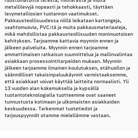
ruostumatonta terästä, hiiliterästä ja muita
metallilevyjä nopeasti ja tehokkaasti, täyttäen
levymetalliosien tuotannon vaatimukset.
Pakkausteollisuudessa niillä leikataan kartongeja,
vaahtomuovia, PVC:tä ja muita pakkausmateriaaleja,
mikä mahdollistaa pakkausteollisuuden monimuotoisen
kehityksen. Tarjoamme kattavia myynnin ennen ja
jälkeen palveluita. Myynnin ennen tarjoamme
ammattimaisen ratkaisun suunnittelua ja mallinvalintaa
asiakkaan prosessointitarpeiden mukaan. Myynnin
jälkeen tarjoamme ilmainen koulutuksen, etähuollon ja
säännölliset takaisinpaluukäynnit varmistaaksemme,
että asiakkaat voivat käyttää laitteita normaalisti. Yli
13 vuoden alan kokemuksella ja kypsällä
tuotantoteknologialla tuotteemme ovat saaneet
tunnustusta kotimaan ja ulkomaisten asiakkaiden
keskuudessa. Tarkemmat tuotetiedot ja
tarjouspyynnöt otamme mielellämme vastaan.