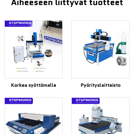
Aiheeseen liittyvät tuotteet
Korkea syöttömalle
Pyörityslaitteisto