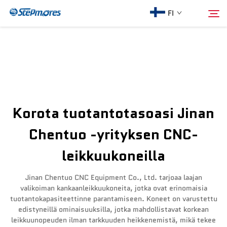
FI
Etusivu
Hae
Meistä
Korota tuotantotasoasi Jinan
Tuotteet
Chentuo -yrityksen CNC-
leikkuukoneilla
Opas
Jinan Chentuo CNC Equipment Co., Ltd. tarjoaa laajan
Osta
valikoiman kankaanleikkuukoneita, jotka ovat erinomaisia
tuotantokapasiteettinne parantamiseen. Koneet on varustettu
edistyneillä ominaisuuksilla, jotka mahdollistavat korkean
Video
leikkuunopeuden ilman tarkkuuden heikkenemistä, mikä tekee