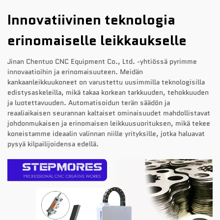
Innovatiivinen teknologia
erinomaiselle leikkaukselle
Jinan Chentuo CNC Equipment Co., Ltd. -yhtiössä pyrimme
innovaatioihin ja erinomaisuuteen. Meidän
kankaanleikkuukoneet on varustettu uusimmilla teknologisilla
edistysaskeleilla, mikä takaa korkean tarkkuuden, tehokkuuden
ja luotettavuuden. Automatisoidun terän säädön ja
reaaliaikaisen seurannan kaltaiset ominaisuudet mahdollistavat
johdonmukaisen ja erinomaisen leikkuusuorituksen, mikä tekee
koneistamme ideaalin valinnan niille yrityksille, jotka haluavat
pysyä kilpailijoidensa edellä.