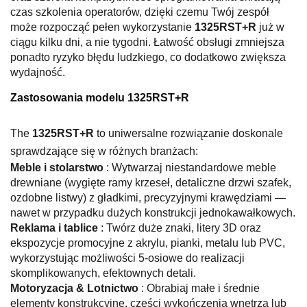
czas szkolenia operatorów, dzięki czemu Twój zespół
może rozpocząć pełen wykorzystanie
1325RST+R
już w
ciągu kilku dni, a nie tygodni. Łatwość obsługi zmniejsza
ponadto ryzyko błędu ludzkiego, co dodatkowo zwiększa
wydajność.
Zastosowania modelu 1325RST+R
The
1325RST+R
to uniwersalne rozwiązanie doskonale
sprawdzające się w różnych branżach:
Meble i stolarstwo
: Wytwarzaj niestandardowe meble
drewniane (wygięte ramy krzeseł, detaliczne drzwi szafek,
ozdobne listwy) z gładkimi, precyzyjnymi krawędziami —
nawet w przypadku dużych konstrukcji jednokawałkowych.
Reklama i tablice
: Twórz duże znaki, litery 3D oraz
ekspozycje promocyjne z akrylu, pianki, metalu lub PVC,
wykorzystując możliwości 5-osiowe do realizacji
skomplikowanych, efektownych detali.
Motoryzacja & Lotnictwo
: Obrabiaj małe i średnie
elementy konstrukcyjne, części wykończenia wnętrza lub