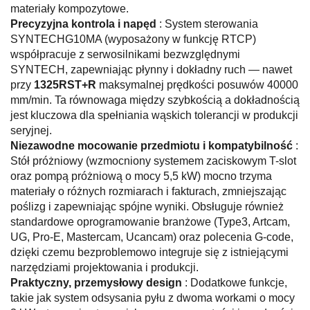
materiały kompozytowe.
Precyzyjna kontrola i napęd
: System sterowania
SYNTECHG10MA (wyposażony w funkcję RTCP)
współpracuje z serwosilnikami bezwzględnymi
SYNTECH, zapewniając płynny i dokładny ruch — nawet
przy
1325RST+R
maksymalnej prędkości posuwów 40000
mm/min. Ta równowaga między szybkością a dokładnością
jest kluczowa dla spełniania wąskich tolerancji w produkcji
seryjnej.
Niezawodne mocowanie przedmiotu i kompatybilność
:
Stół próżniowy (wzmocniony systemem zaciskowym T-slot
oraz pompą próżniową o mocy 5,5 kW) mocno trzyma
materiały o różnych rozmiarach i fakturach, zmniejszając
poślizg i zapewniając spójne wyniki. Obsługuje również
standardowe oprogramowanie branżowe (Type3, Artcam,
UG, Pro-E, Mastercam, Ucancam) oraz polecenia G-code,
dzięki czemu bezproblemowo integruje się z istniejącymi
narzędziami projektowania i produkcji.
Praktyczny, przemysłowy design
: Dodatkowe funkcje,
takie jak system odsysania pyłu z dwoma workami o mocy