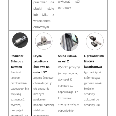
wykonać stół
pracować na
obrotowy
płaskim stole
lub tylko z
wrzecionem
obrotowym
L
prowadnica
Reduktor
Szyna
Śruba kulowa
liniowa
Shimpo z
zębnikowa
na osi Z
kwadratowa
Tajwanu
śrubowa
na
Wysoka precyzja
Zamiast
osiach XY
typ nadciężki,
jest wymagana,
taniego
Zębnik śrubowy
który osiąga
aby spełnić
przekładnika
charakteryzuje
głębokie rowki
standard C7,
pasowego. Ma
się znacznie
bieżni o
zapewniając, że
większą
niższym
średnicy
frezowanie
sztywność,
poziomem
zbliżonej do
maszyny osiąga
wyższą
hałasu i bardziej
średnicy kuli
precyzję i
stabilnym
odpowiednie
stabilność, co
zazębieniem.