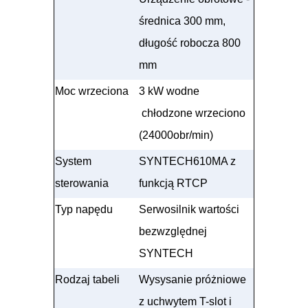
średnica 300 mm,
długość robocza 800
mm
Moc wrzeciona
3 kW wodne
chłodzone wrzeciono
(24000obr/min)
System
SYNTECH610MA z
sterowania
funkcją RTCP
Typ napędu
Serwosilnik wartości
bezwzględnej
SYNTECH
Rodzaj tabeli
Wysysanie próżniowe
z uchwytem T-slot i