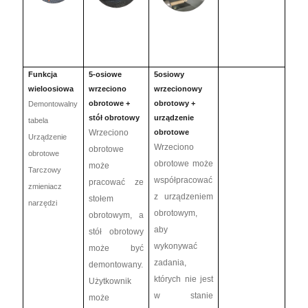
Funkcja
5-osiowe
5osiowy
wieloosiowa
wrzeciono
wrzecionowy
obrotowe +
obrotowy +
Demontowalny
stół obrotowy
urządzenie
tabela
Wrzeciono
obrotowe
Urządzenie
Wrzeciono
obrotowe
obrotowe
obrotowe może
może
Tarczowy
współpracować
pracować ze
zmieniacz
z urządzeniem
stołem
narzędzi
obrotowym,
obrotowym, a
aby
stół obrotowy
wykonywać
może być
zadania,
demontowany.
których nie jest
Użytkownik
w stanie
może