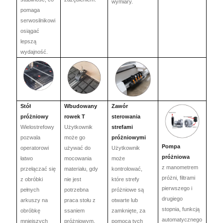
wymiary.
pomaga
serwosilnikowi
osiągać
lepszą
wydajność.
Stół
Wbudowany
Zawór
próżniowy
rowek T
sterowania
Wielostrefowy
Użytkownik
strefami
pozwala
może go
próżniowymi
Pompa
operatorowi
używać do
Użytkownik
próżniowa
łatwo
mocowania
może
z manometrem
przełączać się
materiału, gdy
kontrolować,
próżni, filtrami
z obróbki
nie jest
które strefy
pierwszego i
pełnych
potrzebna
próżniowe są
drugiego
arkuszy na
praca stołu z
otwarte lub
stopnia, funkcją
obróbkę
ssaniem
zamknięte, za
automatycznego
mniejszych
próżniowym.
pomocą tych