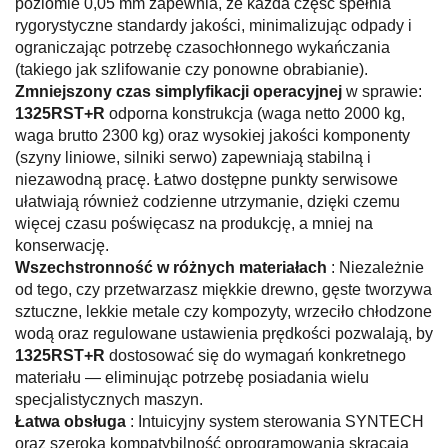
poziomie 0,05 mm zapewnia, że każda część spełnia
rygorystyczne standardy jakości, minimalizując odpady i
ograniczając potrzebę czasochłonnego wykańczania
(takiego jak szlifowanie czy ponowne obrabianie).
Zmniejszony czas simplyfikacji operacyjnej
w sprawie:
1325RST+R
odporna konstrukcja (waga netto 2000 kg,
waga brutto 2300 kg) oraz wysokiej jakości komponenty
(szyny liniowe, silniki serwo) zapewniają stabilną i
niezawodną pracę. Łatwo dostępne punkty serwisowe
ułatwiają również codzienne utrzymanie, dzięki czemu
więcej czasu poświęcasz na produkcję, a mniej na
konserwację.
Wszechstronność w różnych materiałach
: Niezależnie
od tego, czy przetwarzasz miękkie drewno, gęste tworzywa
sztuczne, lekkie metale czy kompozyty, wrzeciło chłodzone
wodą oraz regulowane ustawienia prędkości pozwalają, by
1325RST+R
dostosować się do wymagań konkretnego
materiału — eliminując potrzebę posiadania wielu
specjalistycznych maszyn.
Łatwa obsługa
: Intuicyjny system sterowania SYNTECH
oraz szeroka kompatybilność oprogramowania skracają