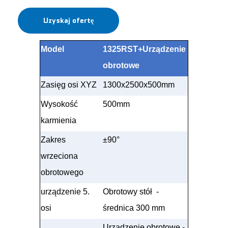
Uzyskaj ofertę
Model
1325RST+Urządzenie
obrotowe
Zasięg osi XYZ
1300x2500x500mm
Wysokość
500mm
karmienia
Zakres
±
90
°
wrzeciona
obrotowego
urządzenie 5.
Obrotowy stół
-
osi
średnica 300 mm
Urządzenie obrotowe -