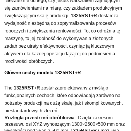
Niezależnie od tego, czy jesteś warsztatem zajmującym
się zamówieniami na miarę, czy zakładem produkcyjnym
zwiększającym skalę produkcji,
1325RST+R
dostarcza
wydajność niezbędną do zoptymalizowania procesów
roboczych i zwiększenia rentowności. To, co odróżnia tę
maszynę, to jej zdolność do wykonywania złożonych
zadań bez utraty efektywności, czyniąc ją kluczowym
aktywem dla każdej operacji dążącej do podniesienia
możliwości obróbczych.
Główne cechy modelu 1325RST+R
The
1325RST+R
został zaprojektowany z myślą o
funkcjonalnych cechach, które odpowiadają zarówno na
potrzeby produkcji na dużą skalę, jak i skomplikowanych,
niestandardowych zleceń:
Rozległa przestrzeń obróbkowa
: Dzięki zakresom
przesuwu osi XYZ wynoszącym 1300×2500×500 mm oraz
wysokości podawania 500 mm,
1325RST+R
umożliwia