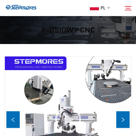
PL
5-OSIOWY CNC
Strona Główna
Szukaj
O Nas
Produkty
Przewodnik
Zakup
Wideo