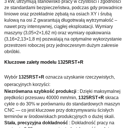
3 kW, utrzymują stanowisko pracy w czystości i zgodności
ze standardami bezpieczeństwa, podczas gdy prowadnice
liniowe oraz przekładnie zębatą na osiach XY i śrubą
kulową na osi Z gwarantują długotrwałą wytrzymałość –
nawet przy intensywnej, ciągłej eksploatacji. Wymiary
maszyny (3,05×2×1,62 m) oraz wymiary opakowania
(3,16×2,13×1,8 m) pozwalają na optymalne wykorzystanie
przestrzeni roboczej przy jednoczesnym dużym zakresie
obróbki.
Kluczowe zalety modelu 1325RST+R
Wybór
1325RST+R
oznacza uzyskanie rzeczywistych,
operacyjnych korzyści:
Niezrównana szybkość produkcji
: Dzięki maksymalnej
prędkości przesuwu 40000 mm/min,
1325RST+R
skraca
cykle o do 30% w porównaniu do standardowych maszyn
CNC — co jest kluczowe przy dotrzymywaniu ścisłych
terminów w środowiskach produkcyjnych o dużej skali.
Stała, precyzyjna dokładność
: Dokładność pracy na