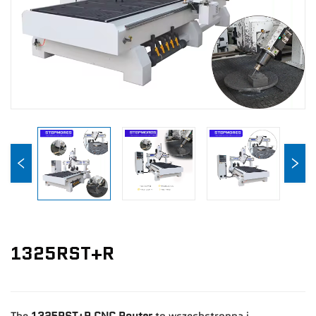
Wiadomości
Skontaktuj Się Z Nami
1325RST+R
The
1325RST+R CNC Router
to wszechstronna i