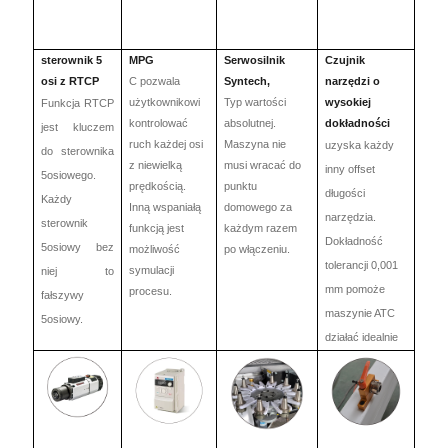
sterownik 5
MPG
Serwosilnik
Czujnik
osi z RTCP
C
pozwala
Syntech,
narzędzi o
użytkownikowi
Typ wartości
wysokiej
Funkcja RTCP
kontrolować
absolutnej.
dokładności
jest kluczem
ruch każdej osi
Maszyna nie
uzyska każdy
do sterownika
z niewielką
musi wracać do
inny offset
5osiowego.
prędkością.
punktu
długości
Każdy
Inną wspaniałą
domowego za
narzędzia.
sterownik
funkcją jest
każdym razem
Dokładność
5osiowy bez
możliwość
po włączeniu.
tolerancji 0,001
symulacji
niej to
mm pomoże
procesu.
fałszywy
maszynie ATC
5osiowy.
działać idealnie