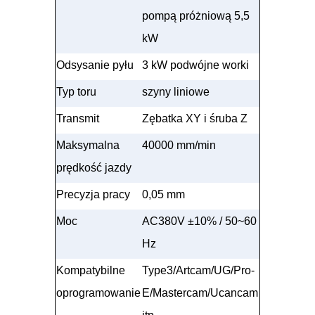
pompą próżniową 5,5
kW
Odsysanie pyłu
3 kW podwójne worki
Typ toru
szyny liniowe
Transmit
Zębatka XY i śruba Z
Maksymalna
40000 mm/min
prędkość jazdy
Precyzja pracy
0,05 mm
Moc
AC380V
±
10% / 50~60
Hz
Kompatybilne
Type3/Artcam/UG/Pro-
oprogramowanie
E/Mastercam/Ucancam