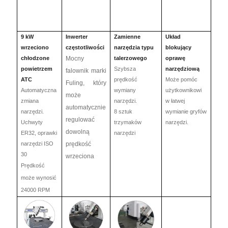
9 kW
Inwerter
Zamienne
Układ
wrzeciono
częstotliwości
narzędzia typu
blokujący
chłodzone
Mocny
talerzowego
oprawę
powietrzem
Szybsza
narzędziową
falownik marki
ATC
prędkość
Może pomóc
Fuling, który
Automatyczna
wymiany
użytkownikowi
może
zmiana
narzędzi.
w łatwej
automatycznie
narzędzi.
8 sztuk
wymianie gryfów
regulować
Uchwyty
trzymaków
narzędzi.
dowolną
ER32, oprawki
narzędzi
narzędzi ISO
prędkość
30
wrzeciona
Prędkość
może wynosić
24000 RPM