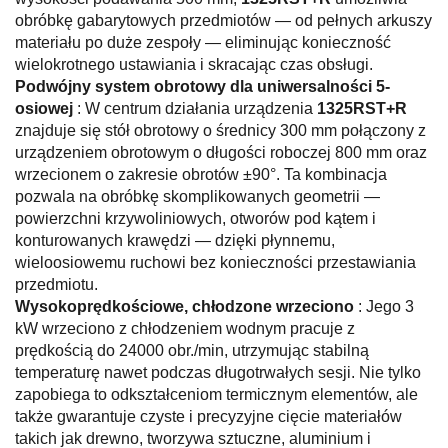
obróbkę gabarytowych przedmiotów — od pełnych arkuszy
materiału po duże zespoły — eliminując konieczność
wielokrotnego ustawiania i skracając czas obsługi.
Podwójny system obrotowy dla uniwersalności 5-
osiowej
: W centrum działania urządzenia
1325RST+R
znajduje się stół obrotowy o średnicy 300 mm połączony z
urządzeniem obrotowym o długości roboczej 800 mm oraz
wrzecionem o zakresie obrotów ±90°. Ta kombinacja
pozwala na obróbkę skomplikowanych geometrii —
powierzchni krzywoliniowych, otworów pod kątem i
konturowanych krawędzi — dzięki płynnemu,
wieloosiowemu ruchowi bez konieczności przestawiania
przedmiotu.
Wysokoprędkościowe, chłodzone wrzeciono
: Jego 3
kW wrzeciono z chłodzeniem wodnym pracuje z
prędkością do 24000 obr./min, utrzymując stabilną
temperaturę nawet podczas długotrwałych sesji. Nie tylko
zapobiega to odkształceniom termicznym elementów, ale
także gwarantuje czyste i precyzyjne cięcie materiałów
takich jak drewno, tworzywa sztuczne, aluminium i