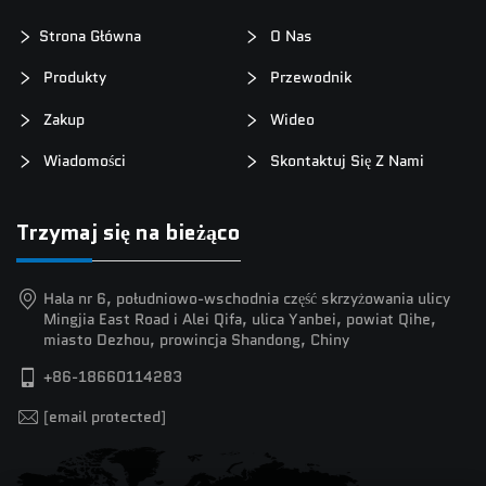
Strona Główna
O Nas
Produkty
Przewodnik
Zakup
Wideo
Wiadomości
Skontaktuj Się Z Nami
Trzymaj się na bieżąco
Hala nr 6, południowo-wschodnia część skrzyżowania ulicy
Mingjia East Road i Alei Qifa, ulica Yanbei, powiat Qihe,
miasto Dezhou, prowincja Shandong, Chiny
+86-18660114283
[email protected]