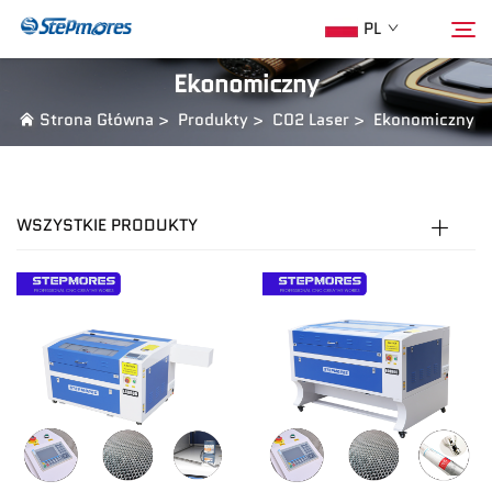
PL
Ekonomiczny
Strona Główna
>
Produkty
>
C02 Laser
>
Ekonomiczny
Strona Główna
Szukaj
O Nas
WSZYSTKIE PRODUKTY
Produkty
Przewodnik
Zakup
Wideo