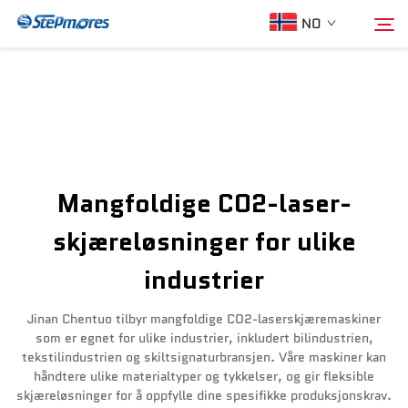
NO
Hjem
Søk
Om oss
Mangfoldige CO2-laser-
Produkter
skjæreløsninger for ulike
industrier
Veileder
Jinan Chentuo tilbyr mangfoldige CO2-laserskjæremaskiner
Kjøp
som er egnet for ulike industrier, inkludert bilindustrien,
tekstilindustrien og skiltsignaturbransjen. Våre maskiner kan
håndtere ulike materialtyper og tykkelser, og gir fleksible
Video
skjæreløsninger for å oppfylle dine spesifikke produksjonskrav.