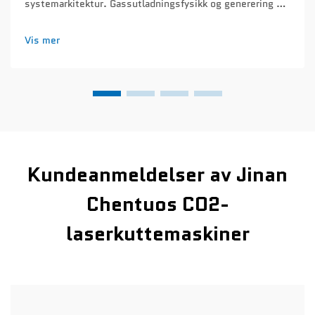
systemarkitektur. Gassutladningsfysikk og generering av
bølgelengde på 10,6 µm. CO₂-laserskåremaskiner lager
sin stråle ved hjelp av prinsippene for gassutladning. Når
Vis mer
strøm går gjennom en forseglet …
Kundeanmeldelser av Jinan
Chentuos CO2-
laserkuttemaskiner