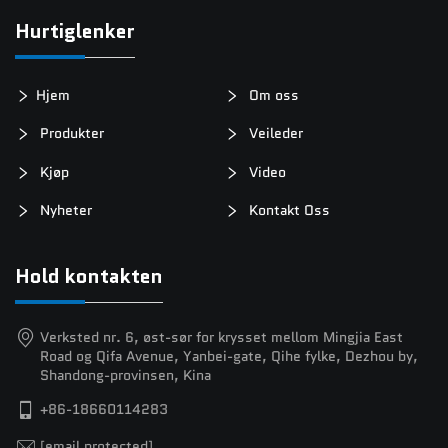
Hurtiglenker
Hjem
Om oss
Produkter
Veileder
Kjøp
Video
Nyheter
Kontakt Oss
Hold kontakten
Verksted nr. 6, øst-sør for krysset mellom Mingjia East
Road og Qifa Avenue, Yanbei-gate, Qihe fylke, Dezhou by,
Shandong-provinsen, Kina
+86-18660114283
[email protected]