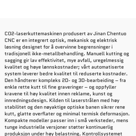
CO2-laserkuttemaskinen produsert av Jinan Chentuo
CNC er en integrert optisk, mekanisk og elektrisk
løsning designet for å overvinne begrensninger i
tradisjonell ikke-metallbehandling. Manuell kutting og
sagging gir lav effektivitet, mye avfall, uregelmessig
kvalitet og høye lønnskostnader; vårt automatiserte
system leverer bedre kvalitet til reduserte kostnader.
Den håndterer kompleks 2D- og 3D-bearbeiding – fra
enkle rette kutt til fine graveringer – og oppfyller
kravene til høy kvalitet innen reklame, kunst og
innredningsdesign. Kilden til laserstrålen med høy
stabilitet og den nøyaktige optiske banen sikrer rene
kutt, glatte overflater og minimal termisk deformasjon.
Kompakte modeller passer inn i små verksteder, mens
tunge industrielle versjoner støtter kontinuerlig
produksjon under høy belastning. Kontrollsystemet