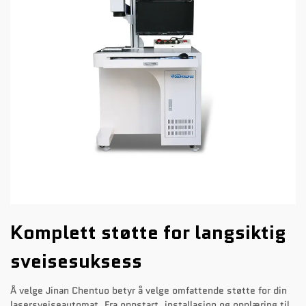
Komplett støtte for langsiktig
sveisesuksess
Å velge Jinan Chentuo betyr å velge omfattende støtte for din
lasersveiseautomat. Fra oppstart, installasjon og opplæring til