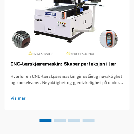
CNC-lærskjæremaskin: Skaper perfeksjon i lær
Hvorfor en CNC-lærskjæremaskin gir uslåelig nøyaktighet
og konsekvens. Nøyaktighet og gjentakelighet på under
én millimeter i serietilvirkning. CNC-lærskjæremaskiner
kan oppnå en nøyaktighet på ca. 0,1 mm hver gang de
Vis mer
skjærer gjennom produksjonsløp...