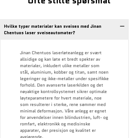
Ofte stilte spørsmål
Hvilke typer materialer kan sveises med Jinan
Chentuos laser sveiseautomater?
Jinan Chentuos laserløteanlegg er svært
allsidige og kan løte et bredt spekter av
materialer, inkludert ulike metaller som
stål, aluminium, kobber og titan, samt noen
legeringer og ikke-metaller under spesifikke
forhold. Den avanserte laserkilden og det
nøyaktige kontrollsystemet sikrer optimale
løyteparametere for hvert materiale, noe
som resulterer i sterke, rene sømmer med
minimal deformasjon. Våre anlegg er egnet
for anvendelser innen bilindustrien, luft- og
romfart, elektronikk og medisinske
apparater, der presisjon og kvalitet er
avgjørende.