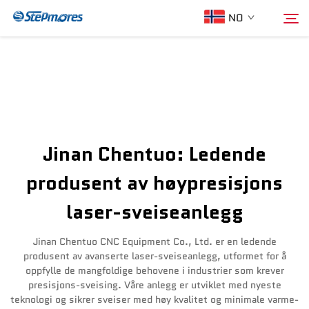
NO
Hjem
Søk
Om oss
Jinan Chentuo: Ledende
Produkter
produsent av høypresisjons
laser-sveiseanlegg
Veileder
Jinan Chentuo CNC Equipment Co., Ltd. er en ledende
Kjøp
produsent av avanserte laser-sveiseanlegg, utformet for å
oppfylle de mangfoldige behovene i industrier som krever
presisjons-sveising. Våre anlegg er utviklet med nyeste
Video
teknologi og sikrer sveiser med høy kvalitet og minimale varme-