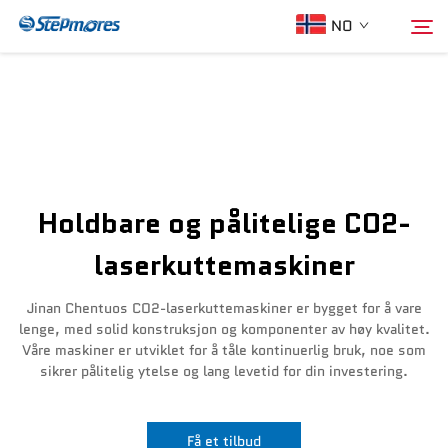
NO
Hjem
Søk
Om oss
Holdbare og pålitelige CO2-
Produkter
laserkuttemaskiner
Veileder
Jinan Chentuos CO2-laserkuttemaskiner er bygget for å vare
lenge, med solid konstruksjon og komponenter av høy kvalitet.
Våre maskiner er utviklet for å tåle kontinuerlig bruk, noe som
Kjøp
sikrer pålitelig ytelse og lang levetid for din investering.
Video
Få et tilbud