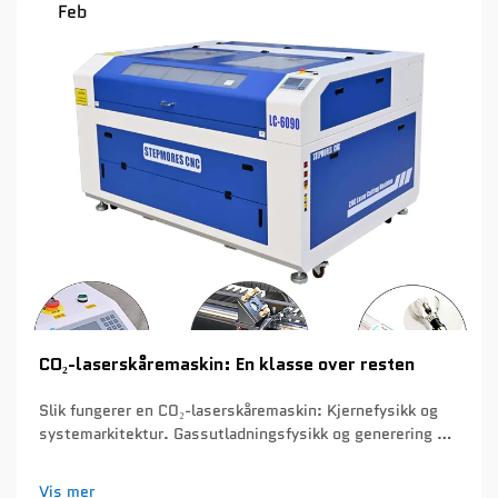
Feb
CO₂-laserskåremaskin: En klasse over resten
Slik fungerer en CO₂-laserskåremaskin: Kjernefysikk og
systemarkitektur. Gassutladningsfysikk og generering av
bølgelengde på 10,6 µm. CO₂-laserskåremaskiner lager
sin stråle ved hjelp av prinsippene for gassutladning. Når
Vis mer