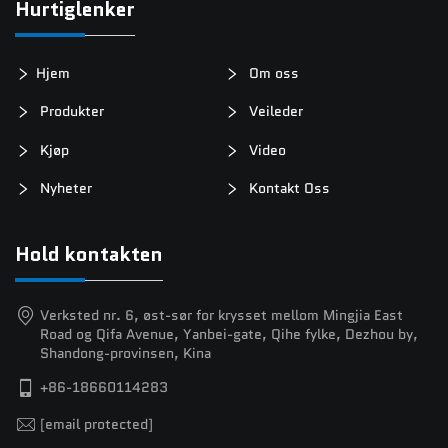
Hurtiglenker
Hjem
Om oss
Produkter
Veileder
Kjøp
Video
Nyheter
Kontakt Oss
Hold kontakten
Verksted nr. 6, øst-sør for krysset mellom Mingjia East
Road og Qifa Avenue, Yanbei-gate, Qihe fylke, Dezhou by,
Shandong-provinsen, Kina
+86-18660114283
[email protected]