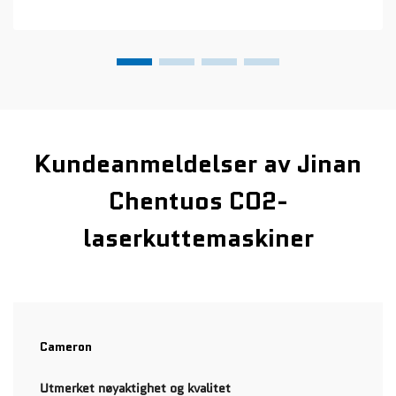
strøm går gjennom en forseglet …
Kundeanmeldelser av Jinan
Chentuos CO2-
laserkuttemaskiner
Cameron
Utmerket nøyaktighet og kvalitet