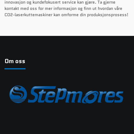
innovasjon og kundefokusert service kan gjøre. Ta gjerne
kontakt med oss for mer informasjon og finn ut hvordan våre
CO2-laserkuttemaskiner kan omforme din produksjonsprosess!
Om oss