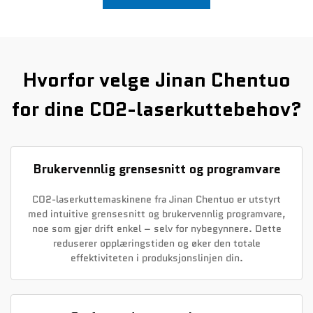
Nyheter
Kontakt Oss
Hvorfor velge Jinan Chentuo
for dine CO2-laserkuttebehov?
Brukervennlig grensesnitt og programvare
CO2-laserkuttemaskinene fra Jinan Chentuo er utstyrt
med intuitive grensesnitt og brukervennlig programvare,
noe som gjør drift enkel – selv for nybegynnere. Dette
reduserer opplæringstiden og øker den totale
effektiviteten i produksjonslinjen din.