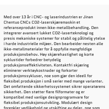
Med over 13 år i CNC- og laserindustrien er Jinan
Chentuo CNCs CO2-laserskjæremaskin et
referanseprodukt innen ikke-metallbehandling. Den
integrerer avansert lukket CO2-laserteknologi og
presis mekaniske systemer for stabil og pålitelig ytelse
i harde industrielle miljøer. Den bearbeider nesten alle
ikke-metallmaterialer for å oppfylle mangfoldige
produksjonsbehov. Høy skjærehastighet og korte
syklustider forbedrer betydelig
produksjonseffektiviteten. Kontaktfri skjæring
eliminerer verktøykostnader og forkorter
produksjonssykluser, noe som gjør den ideell for
fleksibel produksjon i små serier med mange varianter.
Det omfattende sikkerhetssystemet sikrer operatørens
sikkerhet. Den støtter flere filformater og er
kompatibel med vanlige designprogramvare for
fleksibel produksjonsutvikling. Modulært design
forenkler vedlikehold og utskifting av deler, noe som