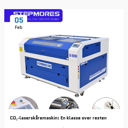
05
Feb
CO₂-laserskåremaskin: En klasse over resten