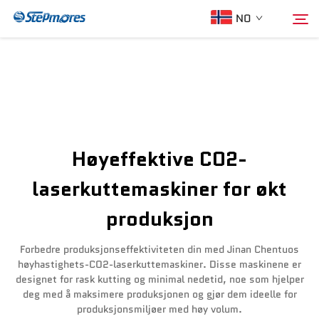
NO
Hjem
Søk
Om oss
Høyeffektive CO2-
Produkter
laserkuttemaskiner for økt
produksjon
Veileder
Forbedre produksjonseffektiviteten din med Jinan Chentuos
Kjøp
høyhastighets-CO2-laserkuttemaskiner. Disse maskinene er
designet for rask kutting og minimal nedetid, noe som hjelper
deg med å maksimere produksjonen og gjør dem ideelle for
Video
produksjonsmiljøer med høy volum.