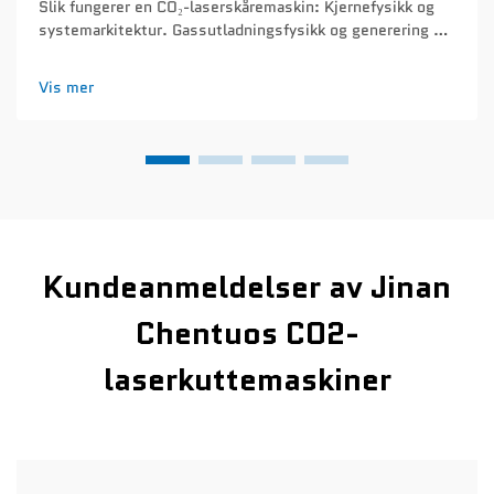
Slik fungerer en CO₂-laserskåremaskin: Kjernefysikk og
systemarkitektur. Gassutladningsfysikk og generering av
bølgelengde på 10,6 µm. CO₂-laserskåremaskiner lager
sin stråle ved hjelp av prinsippene for gassutladning. Når
Vis mer
strøm går gjennom en forseglet …
Kundeanmeldelser av Jinan
Chentuos CO2-
laserkuttemaskiner