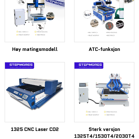
Høy matingsmodell
ATC-funksjon
1325 CNC Laser CO2
Sterk versjon
1325T4/1530T4/2030T4