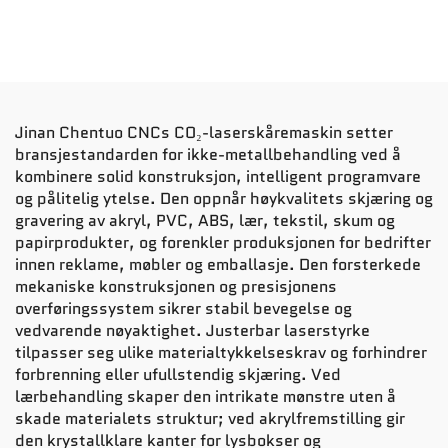
Jinan Chentuo CNCs CO₂-laserskåremaskin setter
bransjestandarden for ikke-metallbehandling ved å
kombinere solid konstruksjon, intelligent programvare
og pålitelig ytelse. Den oppnår høykvalitets skjæring og
gravering av akryl, PVC, ABS, lær, tekstil, skum og
papirprodukter, og forenkler produksjonen for bedrifter
innen reklame, møbler og emballasje. Den forsterkede
mekaniske konstruksjonen og presisjonens
overføringssystem sikrer stabil bevegelse og
vedvarende nøyaktighet. Justerbar laserstyrke
tilpasser seg ulike materialtykkelseskrav og forhindrer
forbrenning eller ufullstendig skjæring. Ved
lærbehandling skaper den intrikate mønstre uten å
skade materialets struktur; ved akrylfremstilling gir
den krystallklare kanter for lysbokser og