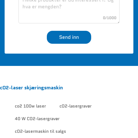
0/1000
Send inn
cO2-laser skjæringsmaskin
co2 100w laser
cO2-lasergravør
40 W CO2-lasergravør
cO2-lasermaskin til salgs