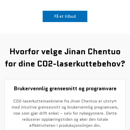
Nyheter
Få et tilbud
Kontakt Oss
Hvorfor velge Jinan Chentuo
for dine CO2-laserkuttebehov?
Brukervennlig grensesnitt og programvare
CO2-laserkuttemaskinene fra Jinan Chentuo er utstyrt
med intuitive grensesnitt og brukervennlig programvare,
noe som gjør drift enkel – selv for nybegynnere. Dette
reduserer opplæringstiden og øker den totale
effektiviteten i produksjonslinjen din.