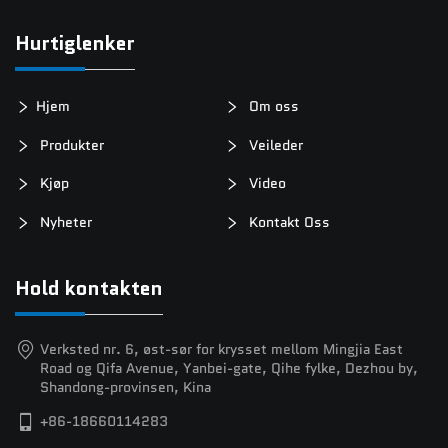
Hurtiglenker
Hjem
Om oss
Produkter
Veileder
Kjøp
Video
Nyheter
Kontakt Oss
Hold kontakten
Verksted nr. 6, øst-sør for krysset mellom Mingjia East
Road og Qifa Avenue, Yanbei-gate, Qihe fylke, Dezhou by,
Shandong-provinsen, Kina
+86-18660114283