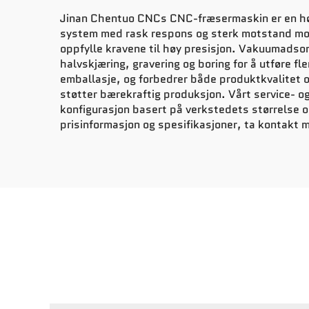
Jinan Chentuo CNCs CNC-fræsermaskin er en høyt
system med rask respons og sterk motstand mot f
oppfylle kravene til høy presisjon. Vakuumadsor
halvskjæring, gravering og boring for å utføre f
emballasje, og forbedrer både produktkvalitet 
støtter bærekraftig produksjon. Vårt service- og
konfigurasjon basert på verkstedets størrelse og
prisinformasjon og spesifikasjoner, ta kontakt 