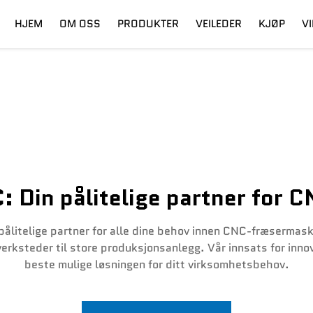
HJEM
OM OSS
PRODUKTER
VEILEDER
KJØP
V
ling
Digital Cutter
Frakt
Fiberlaser
Utdanning
 Din pålitelige partner for 
ålitelige partner for alle dine behov innen CNC-fræsermaski
erksteder til store produksjonsanlegg. Vår innsats for inno
beste mulige løsningen for ditt virksomhetsbehov.