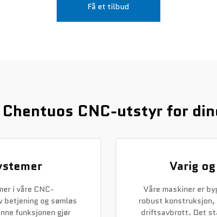
Få et tilbud
n Chentuos CNC-utstyr for d
ystemer
Varig o
mer i våre CNC-
Våre maskiner er by
v betjening og sømløs
robust konstruksjon, 
nne funksjonen gjør
driftsavbrott. Det s