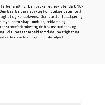
laterbehandling. Den bruker et høytytende CNC-
 Den bearbeider nøyaktig komplekse deler for å
ktighet og konsekvens. Den støtter fullskjæring,
kes mye innen skap, møbler, reklame og
rer strømforbruket og driftskostnadene, og
ting. Vi tilpasser arbeidsområde, hastighet og
adseffektive løsninger. For detaljert