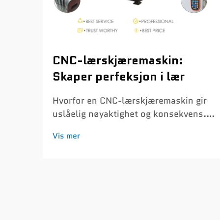
CNC-lærskjæremaskin:
Skaper perfeksjon i lær
Hvorfor en CNC-lærskjæremaskin gir
uslåelig nøyaktighet og konsekvens.
Nøyaktighet og gjentakelighet på
Vis mer
under én millimeter i serietilvirkning.
CNC-lærskjæremaskiner kan oppnå en
nøyaktighet på ca. 0,1 mm hver gang
de skjærer gjennom produksjonsløp...