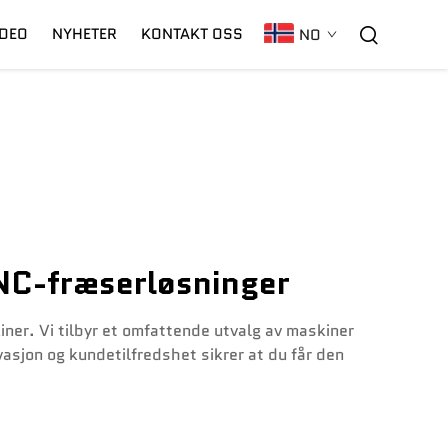
IDEO
NYHETER
KONTAKT OSS
NO
C02 Laser
Garanti
CNC-Plasma
CNC-fræserløsninger
ner. Vi tilbyr et omfattende utvalg av maskiner
vasjon og kundetilfredshet sikrer at du får den