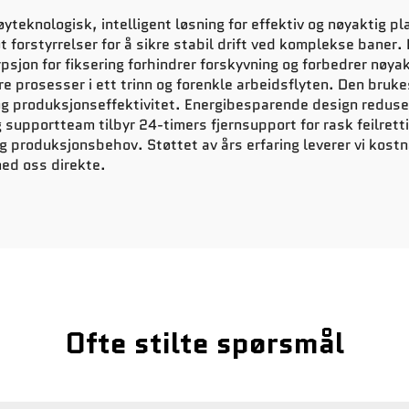
eknologisk, intelligent løsning for effektiv og nøyaktig p
orstyrrelser for å sikre stabil drift ved komplekse baner.
psjon for fiksering forhindrer forskyvning og forbedrer nøya
lere prosesser i ett trinn og forenkle arbeidsflyten. Den bru
og produksjonseffektivitet. Energibesparende design reduse
 supportteam tilbyr 24-timers fjernsupport for rask feilret
 produksjonsbehov. Støttet av års erfaring leverer vi kostn
med oss direkte.
Ofte stilte spørsmål