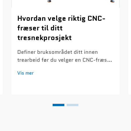
Hvordan velge riktig CNC-
fræser til ditt
tresnekprosjekt
Definer bruksområdet ditt innen
trearbeid før du velger en CNC-fræser
Før du velger en CNC-fræser,
Vis mer
identifiser hovedanvendelsene dine
innen trearbeid. Denne kritiske trinnet
forhindrer overbetaling for
unødvendige funksjoner eller for lite
investering i viktige funksjoner...