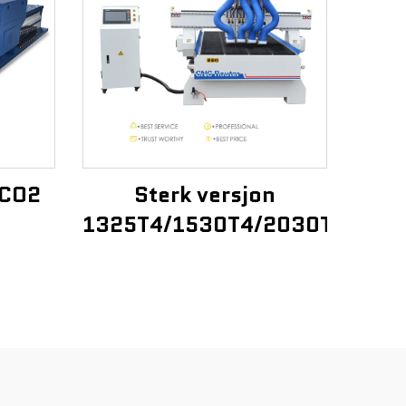
 CO2
Sterk versjon
1325T4/1530T4/2030T4