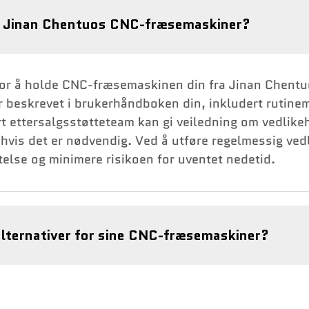
or Jinan Chentuos CNC-fræsemaskiner?
or å holde CNC-fræsemaskinen din fra Jinan Chentuo 
 beskrevet i brukerhåndboken din, inkludert rutinem
t ettersalgsstøtteteam kan gi veiledning om vedlike
 hvis det er nødvendig. Ved å utføre regelmessig ved
telse og minimere risikoen for uventet nedetid.
alternativer for sine CNC-fræsemaskiner?