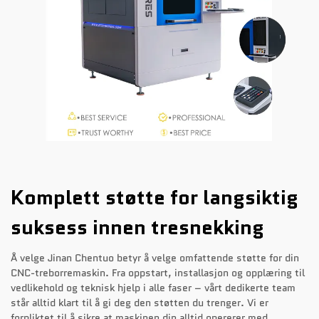
Komplett støtte for langsiktig
suksess innen tresnekking
Å velge Jinan Chentuo betyr å velge omfattende støtte for din
CNC-treborremaskin. Fra oppstart, installasjon og opplæring til
vedlikehold og teknisk hjelp i alle faser – vårt dedikerte team
står alltid klart til å gi deg den støtten du trenger. Vi er
forpliktet til å sikre at maskinen din alltid opererer med