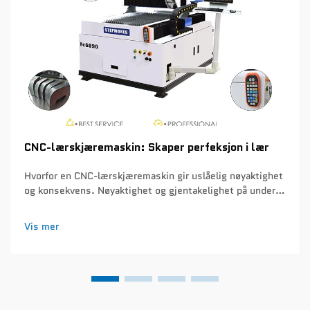
CNC-lærskjæremaskin: Skaper perfeksjon i lær
Hvorfor en CNC-lærskjæremaskin gir uslåelig nøyaktighet
og konsekvens. Nøyaktighet og gjentakelighet på under
én millimeter i serietilvirkning. CNC-lærskjæremaskiner
kan oppnå en nøyaktighet på ca. 0,1 mm hver gang de
Vis mer
skjærer gjennom produksjonsløp...