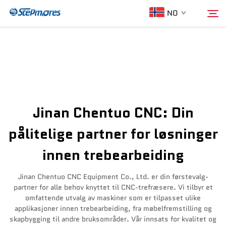
NO
Hjem
Søk
Om oss
Jinan Chentuo CNC: Din
Produkter
pålitelige partner for løsninger
innen trebearbeiding
Veileder
Jinan Chentuo CNC Equipment Co., Ltd. er din førstevalg-
Kjøp
partner for alle behov knyttet til CNC-trefræsere. Vi tilbyr et
omfattende utvalg av maskiner som er tilpasset ulike
applikasjoner innen trebearbeiding, fra møbelfremstilling og
Video
skapbygging til andre bruksområder. Vår innsats for kvalitet og