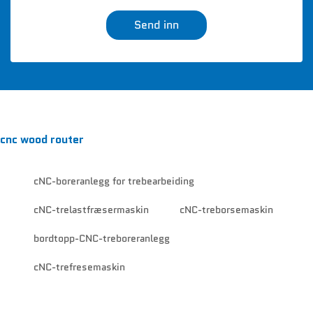
Send inn
cnc wood router
cNC-boreranlegg for trebearbeiding
cNC-trelastfræsermaskin
cNC-treborsemaskin
bordtopp-CNC-treboreranlegg
cNC-trefresemaskin