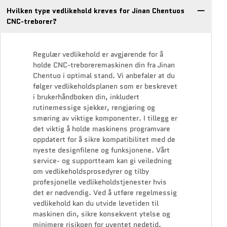
Hvilken type vedlikehold kreves for Jinan Chentuos
CNC-treborer?
Regulær vedlikehold er avgjørende for å
holde CNC-treboreremaskinen din fra Jinan
Chentuo i optimal stand. Vi anbefaler at du
følger vedlikeholdsplanen som er beskrevet
i brukerhåndboken din, inkludert
rutinemessige sjekker, rengjøring og
smøring av viktige komponenter. I tillegg er
det viktig å holde maskinens programvare
oppdatert for å sikre kompatibilitet med de
nyeste designfilene og funksjonene. Vårt
service- og supportteam kan gi veiledning
om vedlikeholdsprosedyrer og tilby
profesjonelle vedlikeholdstjenester hvis
det er nødvendig. Ved å utføre regelmessig
vedlikehold kan du utvide levetiden til
maskinen din, sikre konsekvent ytelse og
minimere risikoen for uventet nedetid.