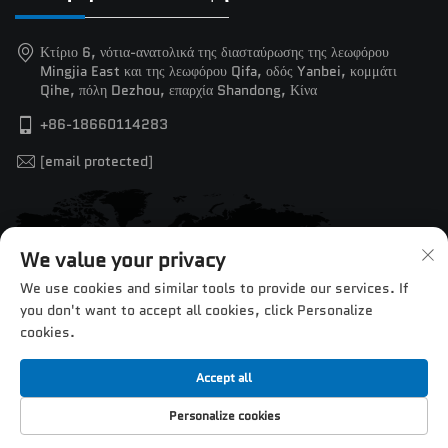
Κτίριο 6, νότια-ανατολικά της διασταύρωσης της λεωφόρου
Mingjia East και της λεωφόρου Qifa, οδός Yanbei, κομμάτι
Qihe, πόλη Dezhou, επαρχία Shandong, Κίνα
+86-18660114283
[email protected]
We value your privacy
We use cookies and similar tools to provide our services. If
you don't want to accept all cookies, click Personalize
cookies.
Accept all
Πνευματικά δικαιώματα © 2025 από την Jinan Chentuo CNC
Personalize cookies
Equipment Co., Ltd. —
Πολιτική Απορρήτου