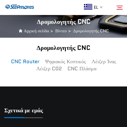
EL
Δρομολογητής CNC
Αρχική σελίδα
>
Βίντεο
>
Δρομολογητής CNC
Αρχική σελίδα
Αναζήτηση
Δρομολογητής CNC
Ποιοι Είμαστε
CNC Router
Ψηφιακός Κοπτικός
Λέιζερ Ίνας
Λέιζερ C02
CNC Πλάσμα
Προϊόντα
Οδηγός
Αγορά
Σχετικά με εμάς
Βίντεο