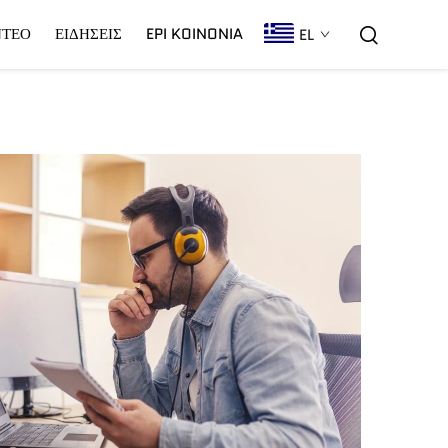
ΝΤΕΟ
ΕΙΔΉΣΕΙΣ
EPI KOINONIA
EL
Λέιζερ C02
Εγγύηση
CNC Πλάσμα