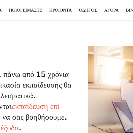
Α
ΠΟΙΟΙ ΕΊΜΑΣΤΕ
ΠΡΟΪΌΝΤΑ
ΟΔΗΓΌΣ
ΑΓΟΡΆ
ΒΊ
μή
Ψηφιακός Κοπτικός
Αποστολή
Λέιζερ Ίνας
Κατάρτιση
, πάνω από 15 χρόνια
δικασία εκπαίδευσης θα
ελεσματικά.
νται
εκπαίδευση επί
α να σας βοηθήσουμε.
 έξοδα
.