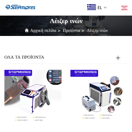
EL
Λέιζερ ινών
Αρχική σελίδα
>
Προϊόντα
>
Λέιζερ ινών
Αρχική σελίδα
Αναζήτηση
Ποιοι Είμαστε
ΟΛΑ ΤΑ ΠΡΟΪΟΝΤΑ
Προϊόντα
Οδηγός
Αγορά
Βίντεο